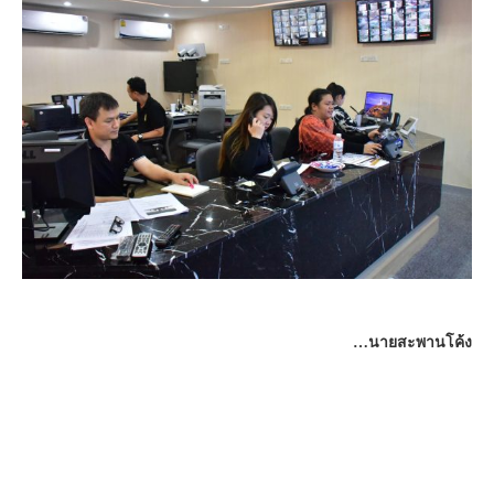
…นายสะพานโค้ง