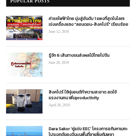
POPULAR POSTS
ค่ารถไฟฟ้าไทย มุ่งสู่อันดับ 1 แพงที่สุดในโลก!
เร่งเครื่องแซง “ลอนดอน-สิงคโปร์” เรียบร้อย
June 12, 2019
รู้จัก 6 เส้นทางขนส่งผลไม้ไทยไปจีน
June 20, 2019
สิงคโปร์ ใช้หุ่นยนต์ทำความสะอาด ลดใช้
แรงงานคน เพิ่มproductivity
April 26, 2019
Dara Sakor ‘คู่แข่ง EEC’ โครงการอภิมหาเมกะ
โปรเจกต์ของจีนบนพื้นที่ชายฝั่งกัมพูชา