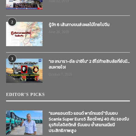
June 12, 2019
2
รู้จัก 6 เส้นทางขนส่งผลไม้ไทยไปจีน
June 20, 2019
3
“เช เกบารา-อัล ปาชิโน” 2 ฮีโร่ท้ายสิบล้อที่ยังมี…
ลมหายใจ!
October 7, 2019
EDITOR’S PICKS
“แมคแอนดริว แอนด์ พาร์ทเนอร์”รับมอบ
Scania Super Euro5 ล็อตใหญ่ 40 คัน รองรับ
ธุรกิจโลจิสติกส์ รับมอบ ย้ำสแกนเนียมี
ประสิทธิภาพสูง