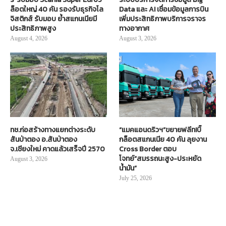
ล็อตใหญ่ 40 คัน รองรับธุรกิจโล
Data และ AI เชื่อมข้อมูลการบิน
จิสติกส์ รับมอบ ย้ำสแกนเนียมี
เพิ่มประสิทธิภาพบริการจราจร
ประสิทธิภาพสูง
ทางอากาศ
August 4, 2026
August 3, 2026
ทช.ก่อสร้างทางแยกต่างระดับ
“แมคแอนดริวฯ”ขยายฟลีท!บิ๊
สันป่าตอง อ.สันป่าตอง
กล็อตสแกนเนีย 40 คัน ลุยงาน
จ.เชียงใหม่ คาดแล้วเสร็จปี 2570
Cross Border ตอบ
โจทย์“สมรรถนะสูง-ประหยัด
August 3, 2026
น้ำมัน”
July 25, 2026