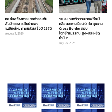
ทช.ก่อสร้างทางแยกต่างระดับ
“แมคแอนดริวฯ”ขยายฟลีท!บิ๊
สันป่าตอง อ.สันป่าตอง
กล็อตสแกนเนีย 40 คัน ลุยงาน
จ.เชียงใหม่ คาดแล้วเสร็จปี 2570
Cross Border ตอบ
โจทย์“สมรรถนะสูง-ประหยัด
August 3, 2026
น้ำมัน”
July 25, 2026