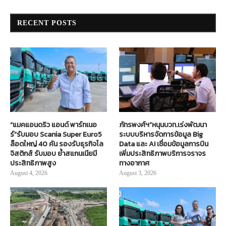
RECENT POSTS
“แมคแอนดริว แอนด์ พาร์ทเนอ
ภัทรพงศ์ฯ”หนุนบวท.เร่งพัฒนา
ร์”รับมอบ Scania Super Euro5
ระบบบริหารจัดการข้อมูล Big
ล็อตใหญ่ 40 คัน รองรับธุรกิจโล
Data และ AI เชื่อมข้อมูลการบิน
จิสติกส์ รับมอบ ย้ำสแกนเนียมี
เพิ่มประสิทธิภาพบริการจราจร
ประสิทธิภาพสูง
ทางอากาศ
August 4, 2026
August 3, 2026