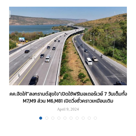
ัง
คค.จัดให้“สงกรานต์สุขใจ”เปิดใช้ฟรี!มอเตอร์เวย์ 7 วันเต็มทั้ง
M7,M9 ส่วน M6,M81 เปิดวิ่งชั่วคราวเหมือนเดิม
April 9, 2024