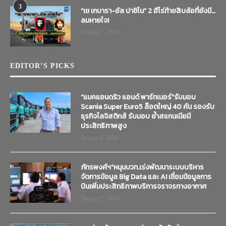
3
“เช เกบารา-อัล ปาชิโน” 2 ฮีโร่ท้ายสิบล้อที่ยังมี…
ลมหายใจ!
October 7, 2019
EDITOR’S PICKS
“แมคแอนดริว แอนด์ พาร์ทเนอร์”รับมอบ
Scania Super Euro5 ล็อตใหญ่ 40 คัน รองรับ
ธุรกิจโลจิสติกส์ รับมอบ ย้ำสแกนเนียมี
ประสิทธิภาพสูง
August 4, 2026
ภัทรพงศ์ฯ”หนุนบวท.เร่งพัฒนาระบบบริหาร
จัดการข้อมูล Big Data และ AI เชื่อมข้อมูลการ
บินเพิ่มประสิทธิภาพบริการจราจรทางอากาศ
August 3, 2026