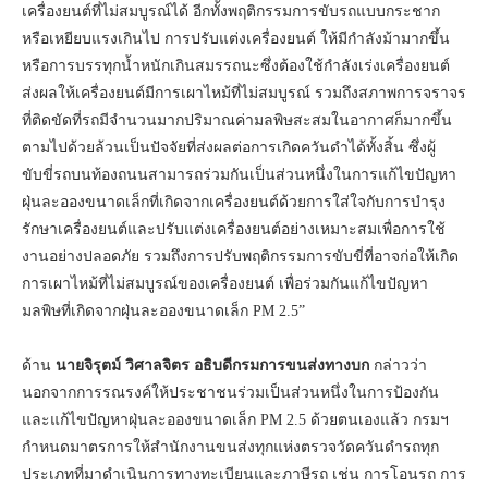
เครื่องยนต์ที่ไม่สมบูรณ์ได้ อีกทั้งพฤติกรรมการขับรถแบบกระชาก
หรือเหยียบแรงเกินไป การปรับแต่งเครื่องยนต์ ให้มีกำลังม้ามากขึ้น
หรือการบรรทุกน้ำหนักเกินสมรรถนะซึ่งต้องใช้กำลังเร่งเครื่องยนต์
ส่งผลให้เครื่องยนต์มีการเผาไหม้ที่ไม่สมบูรณ์ รวมถึงสภาพการจราจร
ที่ติดขัดที่รถมีจำนวนมากปริมาณค่ามลพิษสะสมในอากาศก็มากขึ้น
ตามไปด้วยล้วนเป็นปัจจัยที่ส่งผลต่อการเกิดควันดำได้ทั้งสิ้น ซึ่งผู้
ขับขี่รถบนท้องถนนสามารถร่วมกันเป็นส่วนหนึ่งในการแก้ไขปัญหา
ฝุ่นละอองขนาดเล็กที่เกิดจากเครื่องยนต์ด้วยการใส่ใจกับการบำรุง
รักษาเครื่องยนต์และปรับแต่งเครื่องยนต์อย่างเหมาะสมเพื่อการใช้
งานอย่างปลอดภัย รวมถึงการปรับพฤติกรรมการขับขี่ที่อาจก่อให้เกิด
การเผาไหม้ที่ไม่สมบูรณ์ของเครื่องยนต์ เพื่อร่วมกันแก้ไขปัญหา
มลพิษที่เกิดจากฝุ่นละอองขนาดเล็ก PM 2.5”
ด้าน
นายจิรุตม์ วิศาลจิตร อธิบดีกรมการขนส่งทางบก
กล่าวว่า
นอกจากการรณรงค์ให้ประชาชนร่วมเป็นส่วนหนึ่งในการป้องกัน
และแก้ไขปัญหาฝุ่นละอองขนาดเล็ก PM 2.5 ด้วยตนเองแล้ว กรมฯ
กำหนดมาตรการให้สำนักงานขนส่งทุกแห่งตรวจวัดควันดำรถทุก
ประเภทที่มาดำเนินการทางทะเบียนและภาษีรถ เช่น การโอนรถ การ