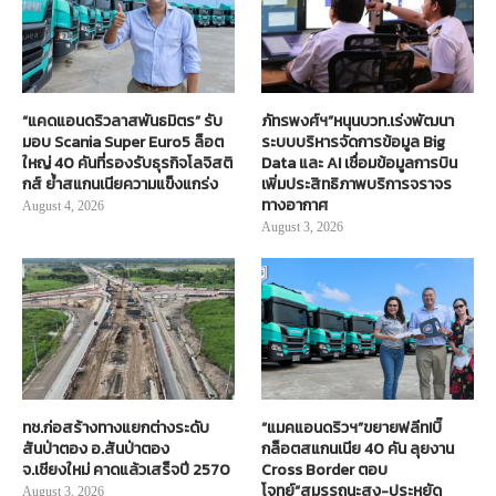
“แคดแอนดริวลาสพันธมิตร” รับ
ภัทรพงศ์ฯ”หนุนบวท.เร่งพัฒนา
มอบ Scania Super Euro5 ล็อต
ระบบบริหารจัดการข้อมูล Big
ใหญ่ 40 คันที่รองรับธุรกิจโลจิสติ
Data และ AI เชื่อมข้อมูลการบิน
กส์ ย้ำสแกนเนียความแข็งแกร่ง
เพิ่มประสิทธิภาพบริการจราจร
ทางอากาศ
August 4, 2026
August 3, 2026
ทช.ก่อสร้างทางแยกต่างระดับ
“แมคแอนดริวฯ”ขยายฟลีท!บิ๊
สันป่าตอง อ.สันป่าตอง
กล็อตสแกนเนีย 40 คัน ลุยงาน
จ.เชียงใหม่ คาดแล้วเสร็จปี 2570
Cross Border ตอบ
โจทย์“สมรรถนะสูง-ประหยัด
August 3, 2026