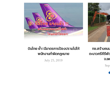
มสานต่อพันธ
บินไทย ย้ำ ! มีมาตรการป้องปรามไม่ให้
ทช.สร้างถนน
ยั่งยืน
พนักงานทำผิดกฎหมาย
ตะนาวศรีคีรีพั
จ.เพ
July 25, 2019
Sep