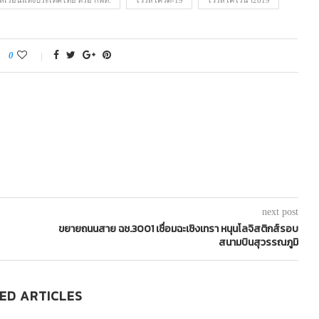
ลเรือนแห่งประเทศไทย หรือ กพท.
ไวรัสโควิด-19
ไวรัสโคโรนา2019
0
next post
ขยายถนนสาย ฉช.3001 เชื่อมฉะเชิงเทรา หนุนโลจิสติกส์รอบ
สนามบินสุวรรณภูมิ
ED ARTICLES