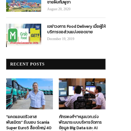
ชายฝั่งกัมพูชา
August 20, 2020
เขย่าวงการ Food Delivery เมื่อผู้ให้
บริการขอส่วนแบ่งยอดขาย
December 19, 2019
RECENT POSTS
“แคดแอนดริวลาส
ภัทรพงศ์ฯ”หนุนบวท.เร่ง
พันธมิตร” รับมอบ Scania
พัฒนาระบบบริหารจัดการ
Super Euro5 ล็อตใหญ่ 40
ข้อมูล Big Data และ AI