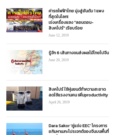
ค่ารถไฟฟ้าไทย มุ่งสู่อันดับ 1 แพง
ที่สุดในโลก!
เร่งเครื่องแซง “ลอนดอน-
สิงคโปร์” เรียบร้อย
June 12, 2019
รู้จัก 6 เส้นทางขนส่งผลไม้ไทยไปจีน
รมการขนส่งทางราง ลงพื้นที่โครงการ
เทศบาลนครรังสิต จับมือ TSB ขับเค
June 20, 2019
ก่อสร้างรถไฟฟ้าสายสีชมพู
สมาร์ตซิตี้ ปั้นรังสิตโมเดลพัฒนา
สาธารณะพลังงานสะอาด
August 19, 2022
July 18, 2026
สิงคโปร์ ใช้หุ่นยนต์ทำความสะอาด
ลดใช้แรงงานคน เพิ่มproductivity
April 26, 2019
Dara Sakor ‘คู่แข่ง EEC’ โครงการ
อภิมหาเมกะโปรเจกต์ของจีนบนพื้นที่