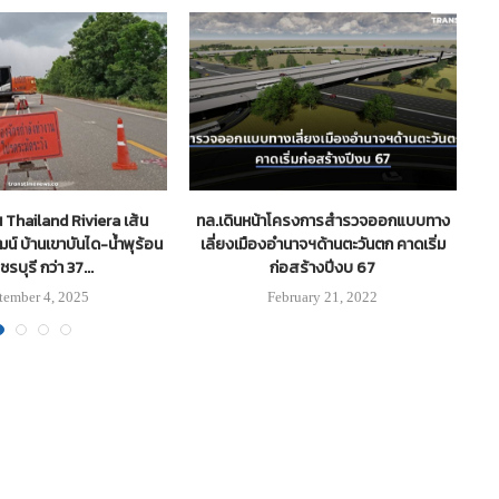
 Thailand Riviera เส้น
ทล.เดินหน้าโครงการสำรวจออกแบบทาง
ก
ฒน์ บ้านเขาบันได-น้ำพุร้อน
เลี่ยงเมืองอำนาจฯด้านตะวันตก คาดเริ่ม
ชรบุรี กว่า 37...
ก่อสร้างปีงบ 67
tember 4, 2025
February 21, 2022