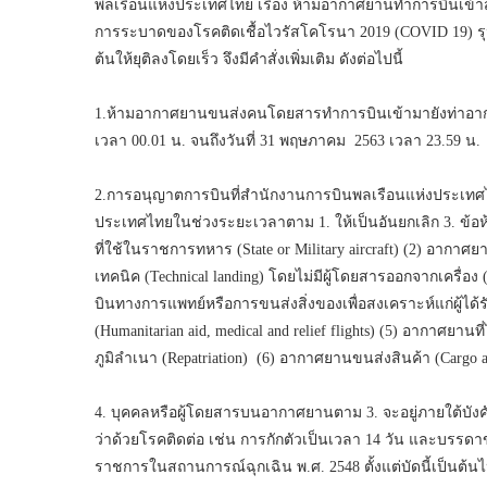
พลเรือนแห่งประเทศไทย เรื่อง ห้ามอากาศยานทำการบินเข้าสู่
การระบาดของโรคติดเชื้อไวรัสโคโรนา 2019 (COVID 19) รุน
ต้นให้ยุติลงโดยเร็ว จึงมีคำสั่งเพิ่มเติม ดังต่อไปนี้
1.ห้ามอากาศยานขนส่งคนโดยสารทำการบินเข้ามายังท่าอากา
เวลา 00.01 น. จนถึงวันที่ 31 พฤษภาคม 2563 เวลา 23.59 น
2.การอนุญาตการบินที่สำนักงานการบินพลเรือนแห่งประเทศ
ประเทศไทยในช่วงระยะเวลาตาม 1. ให้เป็นอันยกเลิก 3. ข้อ
ที่ใช้ในราชการทหาร (State or Military aircraft) (2) อากาศ
เทคนิค (Technical landing) โดยไม่มีผู้โดยสารออกจากเครื่
บินทางการแพทย์หรือการขนส่งสิ่งของเพื่อสงเคราะห์แก่ผู้ไ
(Humanitarian aid, medical and relief flights) (5) อากาศย
ภูมิลำเนา (Repatriation) (6) อากาศยานขนส่งสินค้า (Cargo ai
4. บุคคลหรือผู้โดยสารบนอากาศยานตาม 3. จะอยู่ภายใต้บ
ว่าด้วยโรคติดต่อ เช่น การกักตัวเป็นเวลา 14 วัน และบ
ราชการในสถานการณ์ฉุกเฉิน พ.ศ. 2548 ตั้งแต่บัดนี้เป็นต้