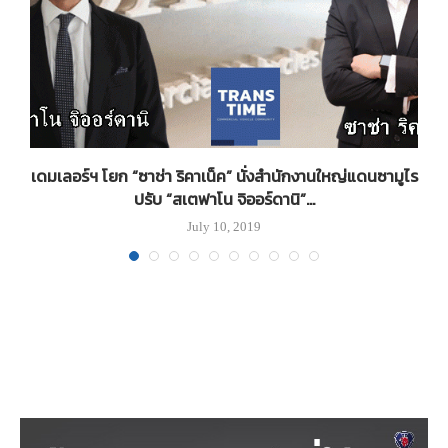
่
เดมเลอร์ฯ โยก “ซาช่า ริคาเน็ค” นั่งสำนักงานใหญ่แดนซามูไร
ปรับ “สเตฟาโน จิออร์ดานิ”...
July 10, 2019