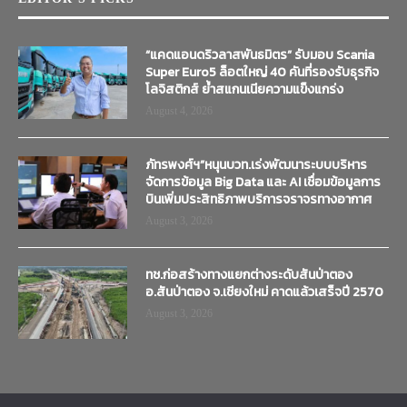
“แคดแอนดริวลาสพันธมิตร” รับมอบ Scania
Super Euro5 ล็อตใหญ่ 40 คันที่รองรับธุรกิจ
โลจิสติกส์ ย้ำสแกนเนียความแข็งแกร่ง
August 4, 2026
ภัทรพงศ์ฯ”หนุนบวท.เร่งพัฒนาระบบบริหาร
จัดการข้อมูล Big Data และ AI เชื่อมข้อมูลการ
บินเพิ่มประสิทธิภาพบริการจราจรทางอากาศ
August 3, 2026
ทช.ก่อสร้างทางแยกต่างระดับสันป่าตอง
อ.สันป่าตอง จ.เชียงใหม่ คาดแล้วเสร็จปี 2570
August 3, 2026