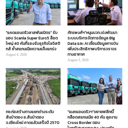
“แคดแอนดริวลาสพันธมิตร” รับ
ภัทรพงศ์ฯ”หนุนบวท.เร่งพัฒนา
มอบ Scania Super Euro5 ล็อต
ระบบบริหารจัดการข้อมูล Big
ใหญ่ 40 คันที่รองรับธุรกิจโลจิสติ
Data และ AI เชื่อมข้อมูลการบิน
กส์ ย้ำสแกนเนียความแข็งแกร่ง
เพิ่มประสิทธิภาพบริการจราจร
ทางอากาศ
August 4, 2026
August 3, 2026
ทช.ก่อสร้างทางแยกต่างระดับ
“แมคแอนดริวฯ”ขยายฟลีท!บิ๊
สันป่าตอง อ.สันป่าตอง
กล็อตสแกนเนีย 40 คัน ลุยงาน
จ.เชียงใหม่ คาดแล้วเสร็จปี 2570
Cross Border ตอบ