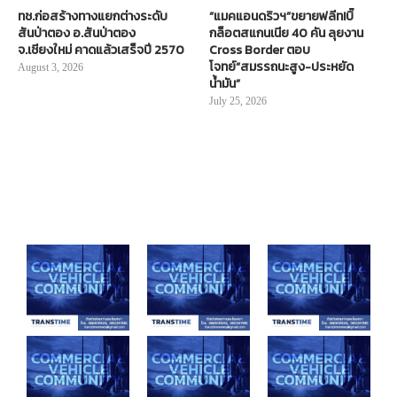
ทช.ก่อสร้างทางแยกต่างระดับ
“แมคแอนดริวฯ”ขยายฟลีท!บิ๊
สันป่าตอง อ.สันป่าตอง
กล็อตสแกนเนีย 40 คัน ลุยงาน
จ.เชียงใหม่ คาดแล้วเสร็จปี 2570
Cross Border ตอบ
โจทย์“สมรรถนะสูง-ประหยัด
August 3, 2026
น้ำมัน”
July 25, 2026