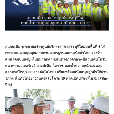
สแกนเนีย รุกขยายสร้างศูนย์บริการสาขาสระบุรีใหม่บนพื้นที่ 4 ไร่
ออกแบบ-ควบคุมคุณภาพตามมาตรฐานสแกนเนียทั่วโลก รองรับ
คมนาคมขนส่งบูมในอนาคตตามเส้นทางภาคกลาง-อีสานเติบโตรับ
แนวทางมอเตอร์เวย์ บางปะอิน-โคราช ตอกย้ำความหนักแน่นลุย
ตลาดรถใหญ่ระยะยาวต่อในไทย เตรียมพร้อมสนับสนุนลูกค้าให้ผ่าน
วิกฤต-ฟื้นตัวได้อย่างมั่นคงหลังโควิด-19 คาดเปิดบริการไตรมาสสอง
ปี 64