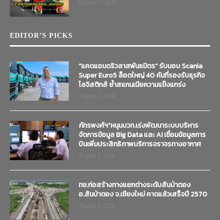
October 7, 2019
EDITOR’S PICKS
“แคดแอนดริวลาสพันธมิตร” รับมอบ Scania
Super Euro5 ล็อตใหญ่ 40 คันที่รองรับธุรกิจ
โลจิสติกส์ ย้ำสแกนเนียความแข็งแกร่ง
August 4, 2026
ภัทรพงศ์ฯ”หนุนบวท.เร่งพัฒนาระบบบริหาร
จัดการข้อมูล Big Data และ AI เชื่อมข้อมูลการ
บินเพิ่มประสิทธิภาพบริการจราจรทางอากาศ
August 3, 2026
ทช.ก่อสร้างทางแยกต่างระดับสันป่าตอง
อ.สันป่าตอง จ.เชียงใหม่ คาดแล้วเสร็จปี 2570
August 3, 2026