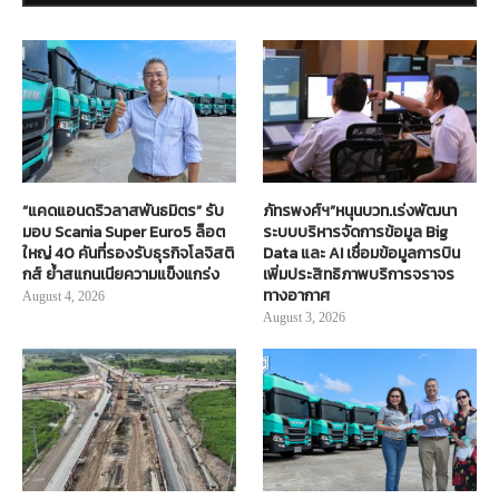
“แคดแอนดริวลาสพันธมิตร” รับ
ภัทรพงศ์ฯ”หนุนบวท.เร่งพัฒนา
มอบ Scania Super Euro5 ล็อต
ระบบบริหารจัดการข้อมูล Big
ใหญ่ 40 คันที่รองรับธุรกิจโลจิสติ
Data และ AI เชื่อมข้อมูลการบิน
กส์ ย้ำสแกนเนียความแข็งแกร่ง
เพิ่มประสิทธิภาพบริการจราจร
ทางอากาศ
August 4, 2026
August 3, 2026