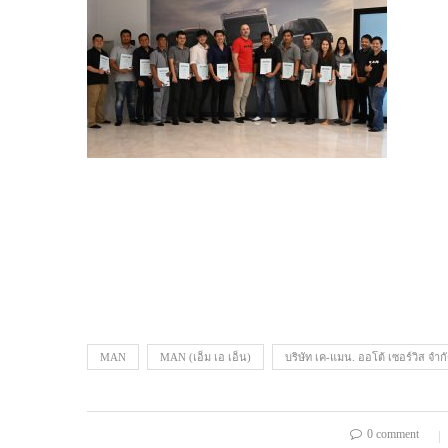
MAN
MAN (เอ็ม เอ เอ็น)
บริษัท เค-แมน. ออโต้ เซอร์วิส จำก
0 comment