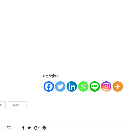
แชร์ข่าว
ัด
เค-แมน
0