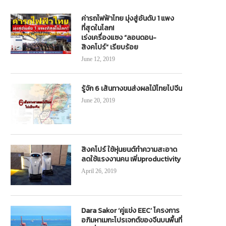
ค่ารถไฟฟ้าไทย มุ่งสู่อันดับ 1 แพง
ที่สุดในโลก!
เร่งเครื่องแซง “ลอนดอน-
สิงคโปร์” เรียบร้อย
ช ทวี” ส่งมอบรถเมล์ NGV ใหม่ครบถ้วน
ATP30 ปรับตัวไว! เล็งซื้อรถบัส EV 
June 12, 2019
ปิดฉากมหากาพย์รถเมล์ 7 รัฐบาล...
30 คัน รับมือวิกฤติน้ำมันแพง
June 19, 2019
April 9, 2026
รู้จัก 6 เส้นทางขนส่งผลไม้ไทยไปจีน
June 20, 2019
สิงคโปร์ ใช้หุ่นยนต์ทำความสะอาด
ลดใช้แรงงานคน เพิ่มproductivity
April 26, 2019
Dara Sakor ‘คู่แข่ง EEC’ โครงการ
อภิมหาเมกะโปรเจกต์ของจีนบนพื้นที่