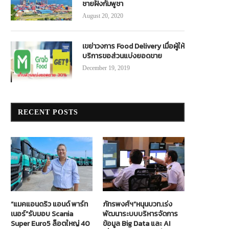
ชายฝั่งกัมพูชา
August 20, 2020
เขย่าวงการ Food Delivery เมื่อผู้ให้
บริการขอส่วนแบ่งยอดขาย
December 19, 2019
RECENT POSTS
“แมคแอนดริว แอนด์ พาร์ท
ภัทรพงศ์ฯ”หนุนบวท.เร่ง
เนอร์”รับมอบ Scania
พัฒนาระบบบริหารจัดการ
Super Euro5 ล็อตใหญ่ 40
ข้อมูล Big Data และ AI