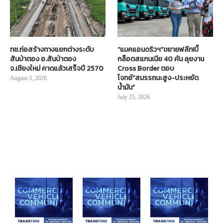
ทช.ก่อสร้างทางแยกต่างระดับ
“แมคแอนดริวฯ”ขยายฟลีท!บิ๊
สันป่าตอง อ.สันป่าตอง
กล็อตสแกนเนีย 40 คัน ลุยงาน
จ.เชียงใหม่ คาดแล้วเสร็จปี 2570
Cross Border ตอบ
โจทย์“สมรรถนะสูง-ประหยัด
August 3, 2026
น้ำมัน”
July 25, 2026