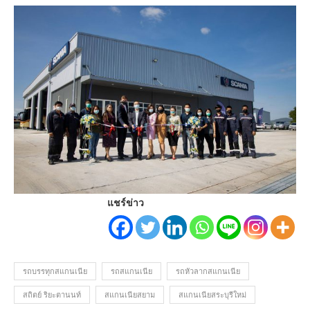
แชร์ข่าว
รถบรรทุกสแกนเนีย
รถสแกนเนีย
รถหัวลากสแกนเนีย
สถิตย์ ริยะตานนท์
สแกนเนียสยาม
สแกนเนียสระบุรีใหม่