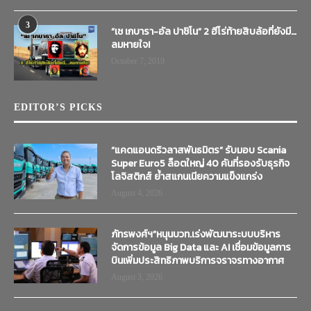
3
“เช เกบารา-อัล ปาชิโน” 2 ฮีโร่ท้ายสิบล้อที่ยังมี…
ลมหายใจ!
October 7, 2019
EDITOR’S PICKS
“แคดแอนดริวลาสพันธมิตร” รับมอบ Scania
Super Euro5 ล็อตใหญ่ 40 คันที่รองรับธุรกิจ
โลจิสติกส์ ย้ำสแกนเนียความแข็งแกร่ง
August 4, 2026
ภัทรพงศ์ฯ”หนุนบวท.เร่งพัฒนาระบบบริหาร
จัดการข้อมูล Big Data และ AI เชื่อมข้อมูลการ
บินเพิ่มประสิทธิภาพบริการจราจรทางอากาศ
August 3, 2026