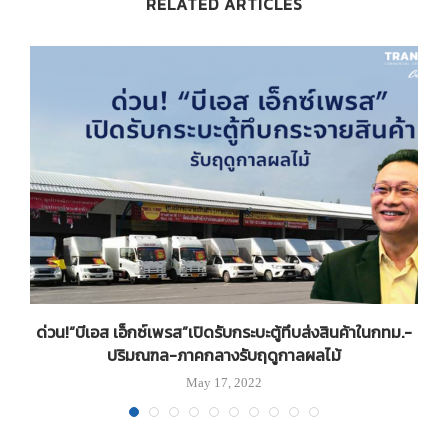
RELATED ARTICLES
้
ด่วน!“บีเอส เอ็กซ์เพรส”เปิดรับกระบะตู้ทึบส่งสินค้าในกทม.-
ปริมณฑล-ภาคกลางรับฤดูกาลผลไม้
May 17, 2022