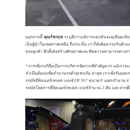
นอกจากนี้
คุณรัชกฤช
ระบุอีกว่าแม้การแข่งขันจะดุเดือดเข้ม
เป็นผู้นำในเขตภาคเหนือ ถึงกระนั้น เราก็ยังต้องเร่งปรับตั
ของลูกค้า อีกทั้งยังสร้างศักยภาพและขีดความสามารถทางกา
“การเพิ่มรถก็ถือเป็นการบริหารจัดการที่สำคัญมาก แม้เร
จำเป็นต้องบเพิ่มจำนวนรถด้วยเช่นกัน ล่าสุด เราเพิ่งรับมอ
รถบัสยี่ห้อเมอร์เซเดส-เบนซ์ OF 917 ขนาด 8 เมตรจำนวน 4
รถบัสโดยสารยี่ห้อเมอร์เซเดส-เบนซ์จำนวน 2 คัน และจากดีลเ