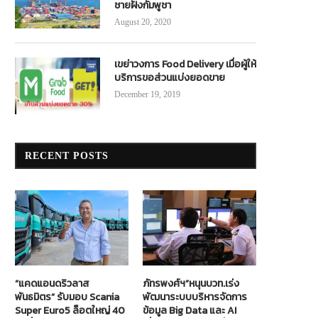
ชายฝั่งกัมพูชา
August 20, 2020
เขย่าวงการ Food Delivery เมื่อผู้ให้
บริการขอส่วนแบ่งยอดขาย
December 19, 2019
RECENT POSTS
“แคดแอนดริวลาส
ภัทรพงศ์ฯ”หนุนบวท.เร่ง
พันธมิตร” รับมอบ Scania
พัฒนาระบบบริหารจัดการ
Super Euro5 ล็อตใหญ่ 40
ข้อมูล Big Data และ AI