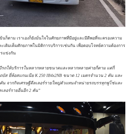
ข้นก็ตาม เราเองก็ยังมั่นใจในศักยภาพที่มีอยู่และมีดีพอที่จะครองความ
วและเติมเต็มศักยภาพในมิติการบริการเช่นกัน เพื่อตอบโจทย์ความต้องการ
รแข่งกัน
าจะมีรถให้บริการในหลากหลายขนาดและหลากหลายค่ายก็ตาม แต่ก็
บรถบัส ยี่ห้อสแกนเนีย K 250 IB4x2NB ขนาด 12 เมตรจำนวน 2 คัน และ
 คัน จากกิจเศรษฐีดีลเลอร์รายใหญ่ตัวแทนจำหน่ายรถบรรทุกฟูโซ่และ
ลอร์รายอื่นอีก 2 คัน”