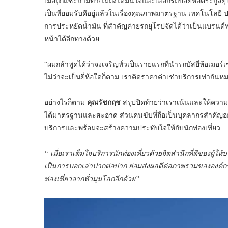
เมื่อถูกแซะถามท่ำ/ไมถึงได้มั่นใจและเลือกรถบัสยี่ห้อตระกูล
เป็นที่ยอมรับดีอยู่แล้วในเรื่องคุณภาพมาตรฐาน เทคโนโลยี ป
การประหยัดน้ำมัน ที่สำคัญค่ายรถยุโรปจัดได้ว่าเป็นแบรนด์พร
หน้าได้อีกทางด้วย
“ผมกล้าพูดได้ว่าจงเจริญทั่วเป็นรายแรกที่นำรถบัสยี่ห้อเมอร์เ
ไม่ว่าจะเป็นยี่ห้อใดก็ตาม เราคิดราคาค่าเช่าบริการเท่ากัน
อย่างไรก็ตาม
คุณรัชกฤช
สรุปปิดท้ายว่าเราเน้นและให้ความ
ได้มาตรฐานและสะอาด ส่วนคนขับที่ถือเป็นบุคลากรสำคัญอ
บริการและพร้อมจะสร้างความประทับใจให้กับนักท่องเที่ยว
“ เมื่อเราเต็มใจบริการนักท่องเที่ยวด้วยจิตสำนึกที่ดีของผู้ใ
เป็นการบอกเล่าปากต่อปาก ย่อมส่งผลดีต่อภาพรวมขององค์กร
ท่องเที่ยวจากทั่วมุมโลกอีกด้วย”