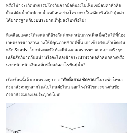
หรือไม่? จะเกิดมหกรรมโกงกินจากมือที่มองไม่เห็นเขมือบค่าหัวคิด
ตั้งแต่ต้นน้ำยันปลายน้ำเหมือนอย่างโครงการในอดีตหรือไม่? คุ้มค่า
ได้มาตรฐานกับงบประมาณที่ทุ่มลงไปหรือไม่?
ที่เคลือบแคลงให้จงหนักที่อ้างกันนักหนาเป็นการเพิ่มเม็ดเงินให้พี่น้อง
เกษตรกรชาวสวนยางให้มีคุณภาพชีวิตดีขึ้น เอาเข้าจริงแล้วเม็ดเงิน
หรือเรียลประโยชน์จะตกถึงท้องพี่น้องเกษตรกรชาวสวนยางจริงๆจะ
เหลือสักกี่บาทกันแน่? หรือจะไหลเข้ากระเป๋าพวกพ่อค้าคนกลางหรือ
นายหน้าหน้าเงินเล่ห์เหลี่ยมจัดอะไรพันธุ์นั้น?
เรื่องร้อนนี้เจ้ากระทรวงหูกวาง
“ศักดิ์สยาม ชิดชอบ”
ไม่รอช้าให้ข้อ
กังขาสังคมถูกลากโยงไปไหนต่อไหน ออกโรงให้ไขกระจ่างกับข้อ
กังขาสังคมเองเลยจ๊ะญาติโยม!