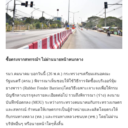
ซื้อตรงจากสหกรณ์ฯ ไม่ผ่านนายหน้าคนกลาง
รมว.คมนาคม บอกวันนี้ (26 พ.ค.) กระทรวงฯเตรียมเสนอคณะ
รัฐมนตรี (ครม.) พิจารณาเห็นชอบให้ใช้วิธีการจัดซื้อแบริเออร์หุ้ม
ยางพารา (Rubber Fender Barriers)โดยวิธีเฉพาะเจาะจงเพื่อให้กรม
บัญชีกลางบรรจุลงรายละเอียดต่อไป รวมถึงพิจารณา (ร่าง) ลงนาม
บันทึกข้อตกลง (MOU) ระหว่างกระทรวงคมนาคมกับกระทรวงเกษตร
และสหกรณ์ กำหนดให้เกษตรกรเป็นผู้จำหน่ายและผลิตโดยตรงให้
กับกรมทางหลวง (ทล.) และกรมทางหลวงชนบท (ทช.) โดยไม่ผ่าน
บริษัทอื่นๆ หรือนายหน้าใดๆทั้งสิ้น