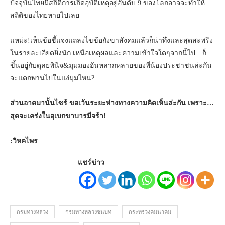
ปัจจุบันไทยมีสถิติการเกิดอุบัติเหตุอยู่อันดับ 9 ของโลกอาจจะทำให้
สถิติของไทยหายไปเลย
แหม่ะ!เห็นข้อชี้แจงแถลงไขข้อกังขาสังคมแล้วก็น่าทึ่งและสุดสะพรึง
ในรายละเอียดยิ่งนัก เหนือเหตุผลและความเข้าใจใดๆจากนี้ไป…ก็
ขึ้นอยู่กับดุลยพินิจ&มุมมองอันหลากหลายของพี่น้องประชาชนล่ะกัน
จะแตกพานไปในแง่มุมไหน?
ส่วนอาตมานั้นไซร้ ขอเว้นระยะห่างทางความคิดเห็นล่ะกัน เพราะ…
สุดจะเคร่งในอุเบกขาบารมีจร้า!
:วิหคไพร
แชร์ข่าว
กรมทางหลวง
กรมทางหลวงชนบท
กระทรวงคมนาคม