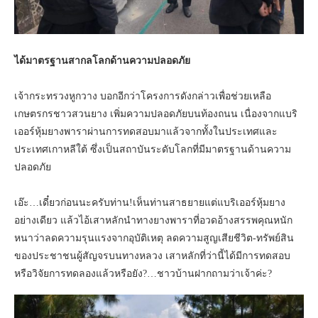
ได้มาตรฐานสากลโลกด้านความปลอดภัย
เจ้ากระทรวงหูกวาง บอกอีกว่าโครงการดังกล่าวเพื่อช่วยเหลือ
เกษตรกรชาวสวนยาง เพิ่มความปลอดภัยบนท้องถนน เนื่องจากแบริ
เออร์หุ้มยางพาราผ่านการทดสอบมาแล้วจากทั้งในประเทศและ
ประเทศเกาหลีใต้ ซึ่งเป็นสถาบันระดับโลกที่มีมาตรฐานด้านความ
ปลอดภัย
เอ๊ะ…เดี๋ยวก่อนนะครับท่าน!เห็นท่านสาธยายแต่แบริเออร์หุ้มยาง
อย่างเดียว แล้วไอ้เสาหลักนำทางยางพาราที่อวดอ้างสรรพคุณหนัก
หนาว่าลดความรุนแรงจากอุบัติเหตุ ลดความสูญเสียชีวิต-ทรัพย์สิน
ของประชาชนผู้สัญจรบนทางหลวง เสาหลักที่ว่านี้ได้มีการทดสอบ
หรือวิจัยการทดลองแล้วหรือยัง?…ชาวบ้านฝากถามว่าเจ้าค่ะ?