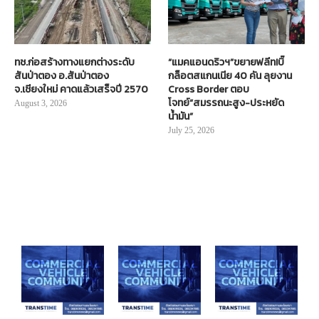
ทช.ก่อสร้างทางแยกต่างระดับ
“แมคแอนดริวฯ”ขยายฟลีท!บิ๊
สันป่าตอง อ.สันป่าตอง
กล็อตสแกนเนีย 40 คัน ลุยงาน
จ.เชียงใหม่ คาดแล้วเสร็จปี 2570
Cross Border ตอบ
โจทย์“สมรรถนะสูง-ประหยัด
August 3, 2026
น้ำมัน”
July 25, 2026