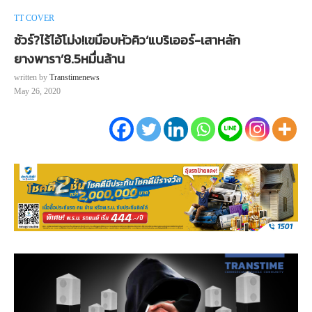
TT COVER
ชัวร์?ไร้ไอ้โม่ง!เขมือบหัวคิว‘แบริเออร์-เสาหลัก
ยางพารา’8.5หมื่นล้าน
written by
Transtimenews
May 26, 2020