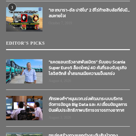
3
“เช เกบารา-อัล ปาชิโน” 2 ฮีโร่ท้ายสิบล้อที่ยังมี…
ลมหายใจ!
October 7, 2019
EDITOR’S PICKS
“แคดแอนดริวลาสพันธมิตร” รับมอบ Scania
Super Euro5 ล็อตใหญ่ 40 คันที่รองรับธุรกิจ
โลจิสติกส์ ย้ำสแกนเนียความแข็งแกร่ง
August 4, 2026
ภัทรพงศ์ฯ”หนุนบวท.เร่งพัฒนาระบบบริหาร
จัดการข้อมูล Big Data และ AI เชื่อมข้อมูลการ
บินเพิ่มประสิทธิภาพบริการจราจรทางอากาศ
August 3, 2026
ทช.ก่อสร้างทางแยกต่างระดับสันป่าตอง