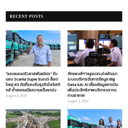
RECENT POSTS
“แคดแอนดริวลาสพันธมิตร” รับ
ภัทรพงศ์ฯ”หนุนบวท.เร่งพัฒนา
มอบ Scania Super Euro5 ล็อต
ระบบบริหารจัดการข้อมูล Big
ใหญ่ 40 คันที่รองรับธุรกิจโลจิสติ
Data และ AI เชื่อมข้อมูลการบิน
กส์ ย้ำสแกนเนียความแข็งแกร่ง
เพิ่มประสิทธิภาพบริการจราจร
ทางอากาศ
August 4, 2026
August 3, 2026