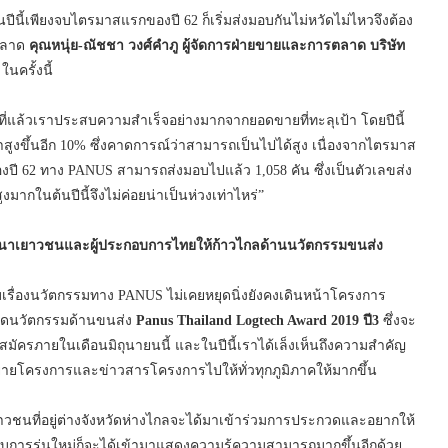
นี้เพียงจบไตรมาสแรกของปี 62 ก็เริ่มส่งมอบกันไม่หวัดไม่ไหวจึงต้อง
รตลาด
คุณหนุ่ย-ณัชชา วงศ์คำภู ผู้จัดการฝ่ายขายและการตลาด
บริษัท
นครั้งนี้
ที่แล้วเราประสบความสำเร็จอย่างมากจากยอดขายที่ทะลุเป้า โดยปีนี้
าสูงขึ้นอีก 10% ซึ่งคาดการณ์ว่าสามารถเป็นไปได้สูง เนื่องจากไตรมาส
ปี 62 ทาง PANUS สามารถส่งมอบไปแล้ว 1,058 คัน ซึ่งเป็นตัวเลขส่ง
สูงมากในต้นปีนี้จึงไม่ค่อยน่าเป็นห่วงเท่าไหร่”
ัฒนาเยาวชนและผู้ประกอบการไทยให้ก้าวไกลด้านนวัตกรรมขนส่ง
เรื่องนวัตกรรมทาง PANUS ไม่เคยหยุดนิ่งยังคงเดินหน้าโครงการ
ดนวัตกรรมด้านขนส่ง
Panus Thailand Logtech Award 2019 ปี3
ซึ่งจะ
บสมัครภายในเดือนมิถุนายนนี้ และในปีนี้เราได้เล็งเห็นถึงความสำคัญ
ายโครงการและข่าวสารโครงการไปให้ทั่วทุกภูมิภาคให้มากขึ้น
วชนที่อยู่ต่างจังหวัดห่างไกลจะได้มาเข้าร่วมการประกวดและอยากให้
อบการรุ่นใหม่ก็จะได้เข้ามาแสดงความรู้ความสามารถมากขึ้นอีกด้วย