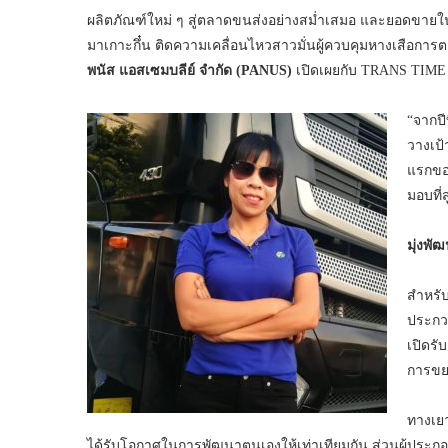
ผลิตภัณฑ์ใหม่ ๆ สู่ตลาดขนส่งอย่างสม่ำเสมอ และยอดขายในปี
มาเกาะกึ๋น ติดความเคลื่อนไหวสาวมั่นผู้ควบคุมหางเสือกา
พนัส แอสเซมบลีย์ จำกัด
(PANUS)
เปิดเผยกับ TRANS TIME ใ
“จากปี
วางเป้
แรกของ
มอบที่
มุ่งพ
สำหรับ
ประกว
เปิดรั
การขย
ทางเยา
ได้รับโอกาศในการพัฒนาตนเองให้เท่าเทียมกัน ส่วนผู้ประก