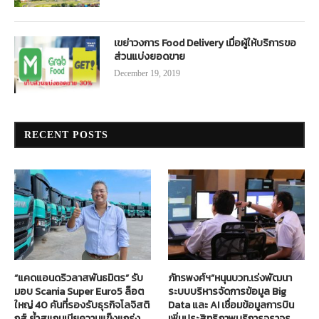
เขย่าวงการ Food Delivery เมื่อผู้ให้บริการขอ
ส่วนแบ่งยอดขาย
December 19, 2019
RECENT POSTS
“แคดแอนดริวลาสพันธมิตร” รับ
ภัทรพงศ์ฯ”หนุนบวท.เร่งพัฒนา
มอบ Scania Super Euro5 ล็อต
ระบบบริหารจัดการข้อมูล Big
ใหญ่ 40 คันที่รองรับธุรกิจโลจิสติ
Data และ AI เชื่อมข้อมูลการบิน
กส์ ย้ำสแกนเนียความแข็งแกร่ง
เพิ่มประสิทธิภาพบริการจราจร