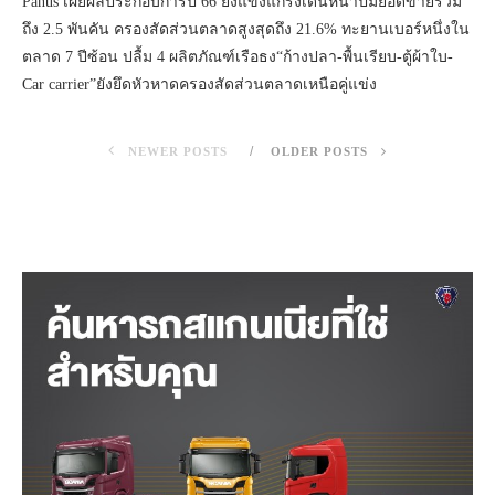
Panus เผยผลประกอบการปี 66 ยังแข็งแกร่งเดินหน้าปั๊มยอดขายรวม
ถึง 2.5 พันคัน ครองสัดส่วนตลาดสูงสุดถึง 21.6% ทะยานเบอร์หนึ่งใน
ตลาด 7 ปีซ้อน ปลื้ม 4 ผลิตภัณฑ์เรือธง“ก้างปลา-พื้นเรียบ-ตู้ผ้าใบ-
Car carrier”ยังยึดหัวหาดครองสัดส่วนตลาดเหนือคู่แข่ง
NEWER POSTS
OLDER POSTS