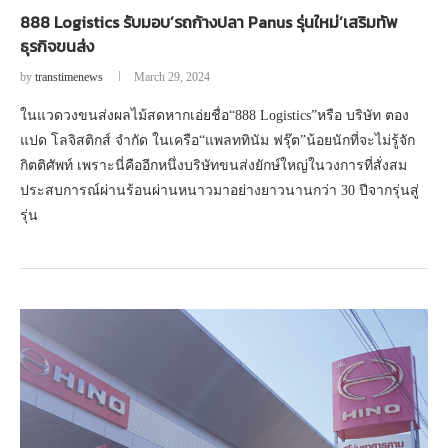
888 Logistics รับมอบ’รถก้างปลา Panus รุ่นใหม่’เสริมทัพ
ธุรกิจขนส่ง
by
transtimenews
March 29, 2024
ในแวดวงขนส่งผลไม้สดหากเอ่ยชื่อ“888 Logistics”หรือ บริษัท ตอง
แปด โลจิสติกส์ จำกัด ในเครือ“แพลททินัม ฟรุ๊ต”น้อยนักที่จะไม่รู้จัก
กิตติศัพท์ เพราะนี่คืออีกหนึ่งบริษัทขนส่งยักษ์ใหญ่ในวงการที่สั่งสม
ประสบการณ์ผ่านร้อนผ่านหนาวมาอย่างยาวนานกว่า 30 ปีจากรุ่นสู่
รุ่น