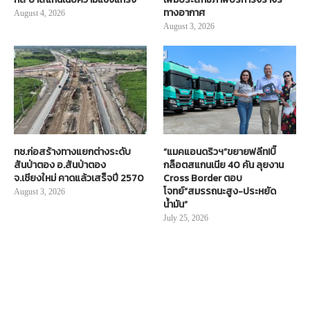
ทางอากาศ
August 4, 2026
August 3, 2026
ทช.ก่อสร้างทางแยกต่างระดับ
“แมคแอนดริวฯ”ขยายฟลีท!บิ๊
สันป่าตอง อ.สันป่าตอง
กล็อตสแกนเนีย 40 คัน ลุยงาน
จ.เชียงใหม่ คาดแล้วเสร็จปี 2570
Cross Border ตอบ
โจทย์“สมรรถนะสูง-ประหยัด
August 3, 2026
น้ำมัน”
July 25, 2026