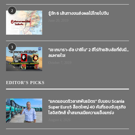
2
รู้จัก 6 เส้นทางขนส่งผลไม้ไทยไปจีน
June 20, 2019
3
“เช เกบารา-อัล ปาชิโน” 2 ฮีโร่ท้ายสิบล้อที่ยังมี…
ลมหายใจ!
October 7, 2019
EDITOR’S PICKS
“แคดแอนดริวลาสพันธมิตร” รับมอบ Scania
Super Euro5 ล็อตใหญ่ 40 คันที่รองรับธุรกิจ
โลจิสติกส์ ย้ำสแกนเนียความแข็งแกร่ง
August 4, 2026