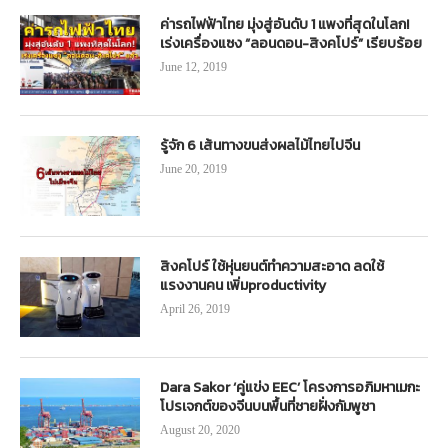
ค่ารถไฟฟ้าไทย มุ่งสู่อันดับ 1 แพงที่สุดในโลก!
เร่งเครื่องแซง “ลอนดอน-สิงคโปร์” เรียบร้อย
June 12, 2019
รู้จัก 6 เส้นทางขนส่งผลไม้ไทยไปจีน
June 20, 2019
สิงคโปร์ ใช้หุ่นยนต์ทำความสะอาด ลดใช้
แรงงานคน เพิ่มproductivity
April 26, 2019
Dara Sakor ‘คู่แข่ง EEC’ โครงการอภิมหาเมกะ
โปรเจกต์ของจีนบนพื้นที่ชายฝั่งกัมพูชา
August 20, 2020