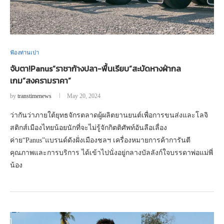
ฟ้องท่านเปา
จับตา!Panus“ราชาก้างปลา-พื้นเรียบ”สะบัดหางฝ่ากล
เกม“สงครามราคา”
by
transtimenews
May 20, 2024
ว่ากันว่าภายใต้ยุทธจักรตลาดผู้ผลิตยานยนต์เพื่อการขนส่งและโลจิ
สติกส์เมืองไทยน้อยนักที่จะไม่รู้จักกิตติศัพท์อันลือเลื่อง
ค่าย“Panus”แบรนด์ดังฝั่งเมืองชลฯ เครื่องหมายการค้าการันตี
คุณภาพและการบริการ ได้เข้าไปนั่งอยู่กลางบัลลังก์ใจบรรดาพ่อแม่พี่
น้อง