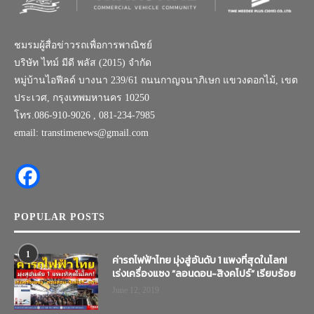
ชมรมผู้สื่อข่าวรถเพื่อการพาณิชย์
บริษัท ไทม์ มีดี พลัส (2015) จำกัด
หมู่บ้านไอฟีลด์ บางนา 239/61 ถนนกาญจนาภิเษก แขวงดอกไม้, เขต
ประเวศ, กรุงเทพมหานคร 10250
โทร.086-910-9026 , 081-234-7985
email: transtimenews@gmail.com
POPULAR POSTS
1
ค่ารถไฟฟ้าไทย มุ่งสู่อันดับ 1 แพงที่สุดในโลก!
เร่งเครื่องแซง “ลอนดอน-สิงคโปร์” เรียบร้อย
June 12, 2019