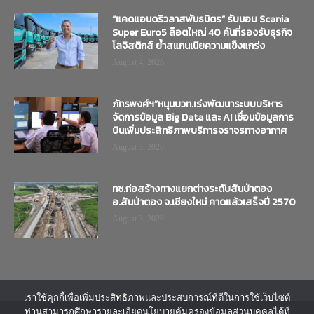
“แคดแอนดริวลาสพันธมิตร” รับมอบ Scania
Super Euro5 ล็อตใหญ่ 40 คันที่รองรับธุรกิจ
โลจิสติกส์ ย้ำสแกนเนียความแข็งแกร่ง
August 4, 2026
ภัทรพงศ์ฯ”หนุนบวท.เร่งพัฒนาระบบบริหาร
จัดการข้อมูล Big Data และ AI เชื่อมข้อมูลการ
บินเพิ่มประสิทธิภาพบริการจราจรทางอากาศ
August 3, 2026
ทช.ก่อสร้างทางแยกต่างระดับสันป่าตอง
อ.สันป่าตอง จ.เชียงใหม่ คาดแล้วเสร็จปี 2570
August 3, 2026
เราใช้คุกกี้เพื่อเพิ่มประสิทธิภาพและประสบการณ์ที่ดีในการใช้เว็บไซต์
ท่านสามารถศึกษารายละเอียดนโยบายคุ้มครองข้อมูลส่วนบุคคลได้ที่