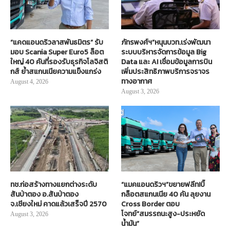
“แคดแอนดริวลาสพันธมิตร” รับ
ภัทรพงศ์ฯ”หนุนบวท.เร่งพัฒนา
มอบ Scania Super Euro5 ล็อต
ระบบบริหารจัดการข้อมูล Big
ใหญ่ 40 คันที่รองรับธุรกิจโลจิสติ
Data และ AI เชื่อมข้อมูลการบิน
กส์ ย้ำสแกนเนียความแข็งแกร่ง
เพิ่มประสิทธิภาพบริการจราจร
ทางอากาศ
August 4, 2026
August 3, 2026
ทช.ก่อสร้างทางแยกต่างระดับ
“แมคแอนดริวฯ”ขยายฟลีท!บิ๊
สันป่าตอง อ.สันป่าตอง
กล็อตสแกนเนีย 40 คัน ลุยงาน
จ.เชียงใหม่ คาดแล้วเสร็จปี 2570
Cross Border ตอบ
โจทย์“สมรรถนะสูง-ประหยัด
August 3, 2026
น้ำมัน”