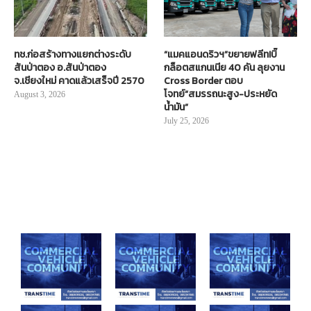
ทช.ก่อสร้างทางแยกต่างระดับ
“แมคแอนดริวฯ”ขยายฟลีท!บิ๊
สันป่าตอง อ.สันป่าตอง
กล็อตสแกนเนีย 40 คัน ลุยงาน
จ.เชียงใหม่ คาดแล้วเสร็จปี 2570
Cross Border ตอบ
โจทย์“สมรรถนะสูง-ประหยัด
August 3, 2026
น้ำมัน”
July 25, 2026