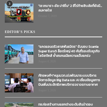
3
“เช เกบารา-อัล ปาชิโน” 2 ฮีโร่ท้ายสิบล้อที่ยังมี…
ลมหายใจ!
October 7, 2019
EDITOR’S PICKS
“แคดแอนดริวลาสพันธมิตร” รับมอบ Scania
Super Euro5 ล็อตใหญ่ 40 คันที่รองรับธุรกิจ
โลจิสติกส์ ย้ำสแกนเนียความแข็งแกร่ง
August 4, 2026
ภัทรพงศ์ฯ”หนุนบวท.เร่งพัฒนาระบบบริหาร
จัดการข้อมูล Big Data และ AI เชื่อมข้อมูลการ
บินเพิ่มประสิทธิภาพบริการจราจรทางอากาศ
August 3, 2026
ทช.ก่อสร้างทางแยกต่างระดับสันป่าตอง