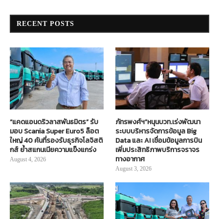
RECENT POSTS
“แคดแอนดริวลาสพันธมิตร” รับ
ภัทรพงศ์ฯ”หนุนบวท.เร่งพัฒนา
มอบ Scania Super Euro5 ล็อต
ระบบบริหารจัดการข้อมูล Big
ใหญ่ 40 คันที่รองรับธุรกิจโลจิสติ
Data และ AI เชื่อมข้อมูลการบิน
กส์ ย้ำสแกนเนียความแข็งแกร่ง
เพิ่มประสิทธิภาพบริการจราจร
ทางอากาศ
August 4, 2026
August 3, 2026