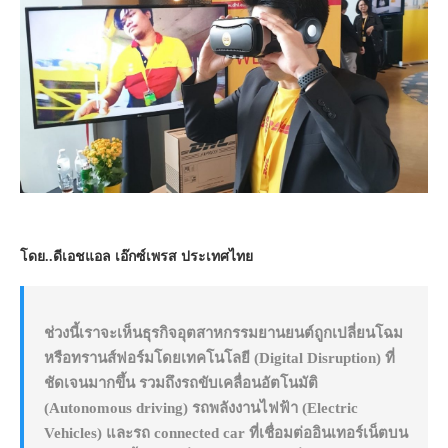
โดย..ดีเอชแอล เอ๊กซ์เพรส ประเทศไทย
ช่วงนี้เราจะเห็นธุรกิจอุตสาหกรรมยานยนต์ถูกเปลี่ยนโฉม
หรือทรานส์ฟอร์มโดยเทคโนโลยี (Digital Disruption) ที่
ชัดเจนมากขึ้น รวมถึงรถขับเคลื่อนอัตโนมัติ
(Autonomous driving) รถพลังงานไฟฟ้า (Electric
Vehicles) และรถ connected car ที่เชื่อมต่ออินเทอร์เน็ตบน