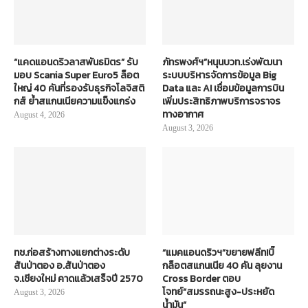
“แคดแอนดริวลาสพันธมิตร” รับ
ภัทรพงศ์ฯ”หนุนบวท.เร่งพัฒนา
มอบ Scania Super Euro5 ล็อต
ระบบบริหารจัดการข้อมูล Big
ใหญ่ 40 คันที่รองรับธุรกิจโลจิสติ
Data และ AI เชื่อมข้อมูลการบิน
กส์ ย้ำสแกนเนียความแข็งแกร่ง
เพิ่มประสิทธิภาพบริการจราจร
ทางอากาศ
August 4, 2026
August 3, 2026
ทช.ก่อสร้างทางแยกต่างระดับ
“แมคแอนดริวฯ”ขยายฟลีท!บิ๊
สันป่าตอง อ.สันป่าตอง
กล็อตสแกนเนีย 40 คัน ลุยงาน
จ.เชียงใหม่ คาดแล้วเสร็จปี 2570
Cross Border ตอบ
โจทย์“สมรรถนะสูง-ประหยัด
August 3, 2026
น้ำมัน”