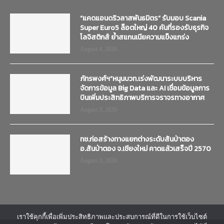
“แคดแอนดริวลาสพันธมิตร” รับมอบ Scania
Super Euro5 ล็อตใหญ่ 40 คันที่รองรับธุรกิจ
โลจิสติกส์ ย้ำสแกนเนียความแข็งแกร่ง
August 4, 2026
ภัทรพงศ์ฯ”หนุนบวท.เร่งพัฒนาระบบบริหาร
จัดการข้อมูล Big Data และ AI เชื่อมข้อมูลการ
บินเพิ่มประสิทธิภาพบริการจราจรทางอากาศ
August 3, 2026
ทช.ก่อสร้างทางแยกต่างระดับสันป่าตอง
อ.สันป่าตอง จ.เชียงใหม่ คาดแล้วเสร็จปี 2570
August 3, 2026
เราใช้คุกกี้เพื่อเพิ่มประสิทธิภาพและประสบการณ์ที่ดีในการใช้เว็บไซต์