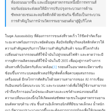
ท้องถนนมากขึ้น และเมื่ออุตสาหกรรมหนึ่งมีการทรานส์
ฟอร์มย่อมจะส่งผลให้มีการปรับปรุงกระบวนการด้าน
ซัพพลายเชนและลอจิสติกส์ด้วยเช่นกัน ซึ่งถือเป็นกระบวน
การสำคัญในการนำนวัตกรรมยานยนต์มาสู่ผู้บริโภค
ในยุค Automobility ที่ต้องการการขนส่งที่รวดเร็ว ไร้ขีดจำกัดเรื่อง
ระยะทางพร้อมการประหยัดต้นทุน คือปัจจัยที่ธุรกิจลอจิสติกส์ควรให้
ความสำคัญพอๆกับการให้ความสำคัญกับสินค้า ขณะที่โลกกำลัง
เปลี่ยนผ่านจากรถยนต์ที่ใช้น้ำมันไปสู่รถยนต์ไฟฟ้า และคาดว่าจะมี
การยุติการผลิตรถยนต์ที่ใช้น้ำมันในปี 2035 เพื่อมุ่งสู่การสร้างการ
เดินทางที่เป็นมิตรกับสิ่งแวดล้อม
[1]
รถยนต์ในอนาคตจะมีความซับ
ซ้อนขึ้นจากระบบคอมพิวเตอร์ที่ถูกติดตั้งเพื่อควบคุมสมรรถนะ
เครื่องยนต์ มีกลไกการตัดสินใจด้วยความสามารถของ AI การเชื่อม
กับอินเทอร์เน็ตบนระบบ 5G และระบบคลาวด์เพื่อให้ผู้ใช้งานสามารถ
เข้าถึงบริการออนไลน์ขณะเดินทางและแชร์ตำแหน่งรถยนต์ได้
ความเปลี่ยนแปลงนี้ก่อให้เกิดผลต่อซัพพลายเชนในอุตสาหกรรมยาน
ยนต์หลายๆด้าน เช่น ชิ้นส่วนอิเล็กทรอนิกส์ที่มีขนาดเล็กลง น้ำหนัก
เบา มีความเปราะบางมากขึ้นและต้องการการปกป้องเพื่อให้ปลอดภัย