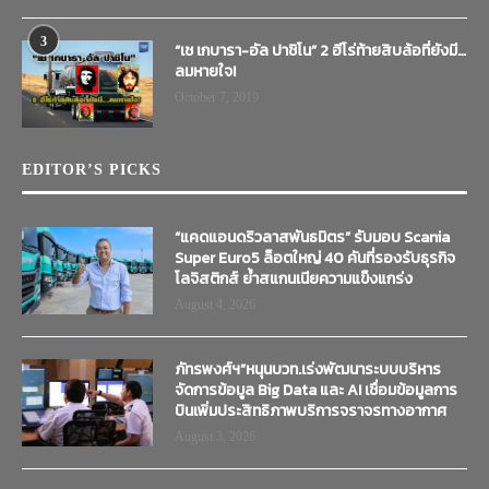
3
“เช เกบารา-อัล ปาชิโน” 2 ฮีโร่ท้ายสิบล้อที่ยังมี…
ลมหายใจ!
October 7, 2019
EDITOR’S PICKS
“แคดแอนดริวลาสพันธมิตร” รับมอบ Scania
Super Euro5 ล็อตใหญ่ 40 คันที่รองรับธุรกิจ
โลจิสติกส์ ย้ำสแกนเนียความแข็งแกร่ง
August 4, 2026
ภัทรพงศ์ฯ”หนุนบวท.เร่งพัฒนาระบบบริหาร
จัดการข้อมูล Big Data และ AI เชื่อมข้อมูลการ
บินเพิ่มประสิทธิภาพบริการจราจรทางอากาศ
August 3, 2026