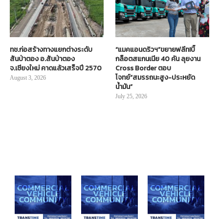
ทช.ก่อสร้างทางแยกต่างระดับ
“แมคแอนดริวฯ”ขยายฟลีท!บิ๊
สันป่าตอง อ.สันป่าตอง
กล็อตสแกนเนีย 40 คัน ลุยงาน
จ.เชียงใหม่ คาดแล้วเสร็จปี 2570
Cross Border ตอบ
โจทย์“สมรรถนะสูง-ประหยัด
August 3, 2026
น้ำมัน”
July 25, 2026