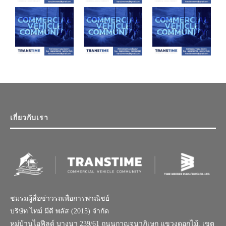
เกี่ยวกับเรา
ชมรมผู้สื่อข่าวรถเพื่อการพาณิชย์
บริษัท ไทม์ มีดี พลัส (2015) จำกัด
หมู่บ้านไอฟีลด์ บางนา 239/61 ถนนกาญจนาภิเษก แขวงดอกไม้, เขต