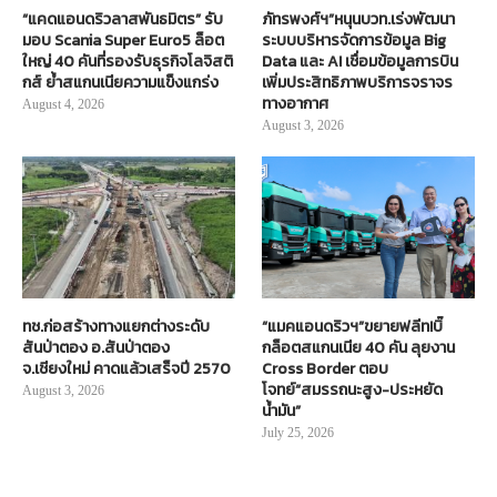
“แคดแอนดริวลาสพันธมิตร” รับ
ภัทรพงศ์ฯ”หนุนบวท.เร่งพัฒนา
มอบ Scania Super Euro5 ล็อต
ระบบบริหารจัดการข้อมูล Big
ใหญ่ 40 คันที่รองรับธุรกิจโลจิสติ
Data และ AI เชื่อมข้อมูลการบิน
กส์ ย้ำสแกนเนียความแข็งแกร่ง
เพิ่มประสิทธิภาพบริการจราจร
ทางอากาศ
August 4, 2026
August 3, 2026
ทช.ก่อสร้างทางแยกต่างระดับ
“แมคแอนดริวฯ”ขยายฟลีท!บิ๊
สันป่าตอง อ.สันป่าตอง
กล็อตสแกนเนีย 40 คัน ลุยงาน
จ.เชียงใหม่ คาดแล้วเสร็จปี 2570
Cross Border ตอบ
โจทย์“สมรรถนะสูง-ประหยัด
August 3, 2026
น้ำมัน”
July 25, 2026