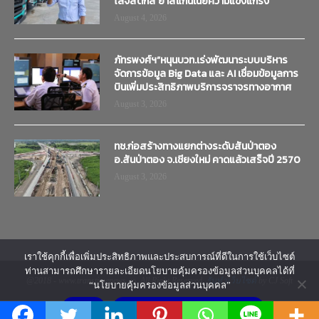
โลจิสติกส์ ย้ำสแกนเนียความแข็งแกร่ง
August 4, 2026
ภัทรพงศ์ฯ”หนุนบวท.เร่งพัฒนาระบบบริหาร
จัดการข้อมูล Big Data และ AI เชื่อมข้อมูลการ
บินเพิ่มประสิทธิภาพบริการจราจรทางอากาศ
August 3, 2026
ทช.ก่อสร้างทางแยกต่างระดับสันป่าตอง
อ.สันป่าตอง จ.เชียงใหม่ คาดแล้วเสร็จปี 2570
August 3, 2026
เราใช้คุกกี้เพื่อเพิ่มประสิทธิภาพและประสบการณ์ที่ดีในการใช้เว็บไซต์
ท่านสามารถศึกษารายละเอียดนโยบายคุ้มครองข้อมูลส่วนบุคคลได้ที่
@2018 - www.transtimenews.co. All Right Reserved.
รับทำเว็บไซต์
by CJ Soft
“นโยบายคุ้มครองข้อมูลส่วนบุคคล”
ยอมรับ
นโยบายคุ้มครองข้อมูลส่วนบุคคล