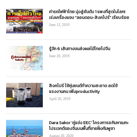
ค่ารถไฟฟ้าไทย มุ่งสู่อันดับ 1 แพงที่สุดในโลก!
เร่งเครื่องแซง “ลอนดอน-สิงคโปร์” เรียบร้อย
June 12, 2019
รู้จัก 6 เส้นทางขนส่งผลไม้ไทยไปจีน
June 20, 2019
สิงคโปร์ ใช้หุ่นยนต์ทำความสะอาด ลดใช้
แรงงานคน เพิ่มproductivity
April 26, 2019
Dara Sakor ‘คู่แข่ง EEC’ โครงการอภิมหาเมกะ
โปรเจกต์ของจีนบนพื้นที่ชายฝั่งกัมพูชา
August 20, 2020