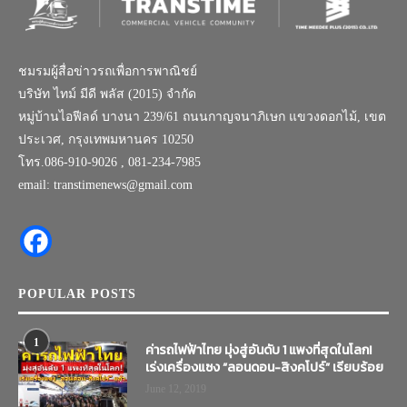
ชมรมผู้สื่อข่าวรถเพื่อการพาณิชย์
บริษัท ไทม์ มีดี พลัส (2015) จำกัด
หมู่บ้านไอฟีลด์ บางนา 239/61 ถนนกาญจนาภิเษก แขวงดอกไม้, เขต
ประเวศ, กรุงเทพมหานคร 10250
โทร.086-910-9026 , 081-234-7985
email: transtimenews@gmail.com
POPULAR POSTS
1
ค่ารถไฟฟ้าไทย มุ่งสู่อันดับ 1 แพงที่สุดในโลก!
เร่งเครื่องแซง “ลอนดอน-สิงคโปร์” เรียบร้อย
June 12, 2019