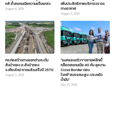
กส์ ย้ำสแกนเนียความแข็งแกร่ง
เพิ่มประสิทธิภาพบริการจราจร
ทางอากาศ
August 4, 2026
August 3, 2026
ทช.ก่อสร้างทางแยกต่างระดับ
“แมคแอนดริวฯ”ขยายฟลีท!บิ๊
สันป่าตอง อ.สันป่าตอง
กล็อตสแกนเนีย 40 คัน ลุยงาน
จ.เชียงใหม่ คาดแล้วเสร็จปี 2570
Cross Border ตอบ
โจทย์“สมรรถนะสูง-ประหยัด
August 3, 2026
น้ำมัน”
July 25, 2026