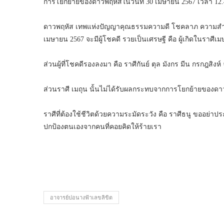
การโยกย้ายของดาวพฤหัสในวันที่ 30 เมษายน 2567 เวลา 12.45
ดาวพฤหัส เทพแห่งปัญญาคุณธรรมความดี โชคลาภ ความสำเร็จ ย
เมษายน 2567 จะมีผู้โชคดี รวยเป็นเศรษฐี คือ ผู้เกิดในราศีเมษ
ส่วนผู้ที่โชคดีรองลงมา คือ ราศีกันย์ ตุล มังกร มีน กรกฎสิงห์
ส่วนราศี เมถุน นั้นไม่ได้รับผลกระทบจากการโยกย้ายของดาว
ราศีที่ต้องใช้ชีวิตด้วยความระมัดระวัง คือ ราศีธนู ขออย่
ปกป้องตนเองจากคนที่คอยคิดให้ร้ายเรา
อาจารย์ปอนางฟ้าเลขลิขิต