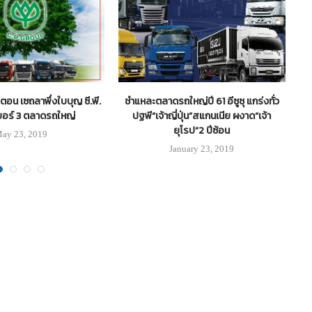
ฟตอน เซถลาพึ่งใบบุญ ซี.พี.
ชำแหละตลาดรถใหญ่ปี 61 อีซูซุ แกร่งทั่ว
คว
บอร์ 3 ตลาดรถใหญ่
ปฐพี“เจ้าญี่ปุ่น”สแกนเนีย ผงาด“เจ้า
ยุโรป”2 ปีซ้อน
ay 23, 2019
January 23, 2019