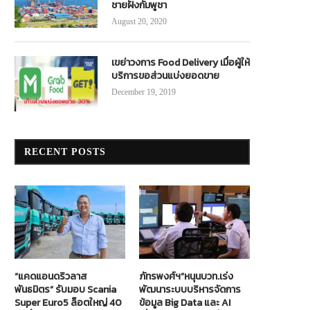
ชายฝั่งกัมพูชา
August 20, 2020
เขย่าวงการ Food Delivery เมื่อผู้ให้
บริการขอส่วนแบ่งยอดขาย
December 19, 2019
RECENT POSTS
“แคดแอนดริวลาส
ภัทรพงศ์ฯ”หนุนบวท.เร่ง
พันธมิตร” รับมอบ Scania
พัฒนาระบบบริหารจัดการ
Super Euro5 ล็อตใหญ่ 40
ข้อมูล Big Data และ AI