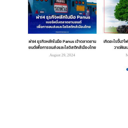
ไทย’ ทำไมจึง
ผ่า!4 ธุรกิจหลักในมือ Panus เจ้าตลาดยาน
เกิดอะไรขึ้น?โ
ครั้ง
ยนต์เพื่อการขนส่งและโลจิสติกส์เมืองไทย
วาดฝันเ
August 29, 2024
M