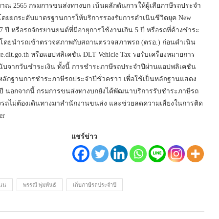
มาณ 2565 กรมการขนส่งทางบก เน้นผลักดันการให้ผู้เสียภาษีรถประจำ
้น โดยยกระดับมาตรฐานการให้บริการรองรับการดำเนินชีวิตยุค New
ี หรือรถจักรยานยนต์ที่มีอายุการใช้งานเกิน 5 ปี หรือรถที่ค้างชำระ
้ว โดยนำรถเข้าตรวจสภาพกับสถานตรวจสภาพรถ (ตรอ.) ก่อนดำเนิน
e.dlt.go.th หรือแอปพลิเคชัน DLT Vehicle Tax รอรับเครื่องหมายการ
ับจากวันชำระเงิน ทั้งนี้ การชำระภาษีรถประจำปีผ่านแอปพลิเคชัน
งหลักฐานการชำระภาษีรถประจำปีชั่วคราว เพื่อใช้เป็นหลักฐานแสดง
ปี นอกจากนี้ กรมการขนส่งทางบกยังได้พัฒนาบริการรับชำระภาษีรถ
รถไม่ต้องเดินทางมาสำนักงานขนส่ง และช่วยลดความเสี่ยงในการติด
er
แชร์ข่าว
ถนน
พรรณี พุ่มพันธ์
เก็บภาษีรถประจำปี