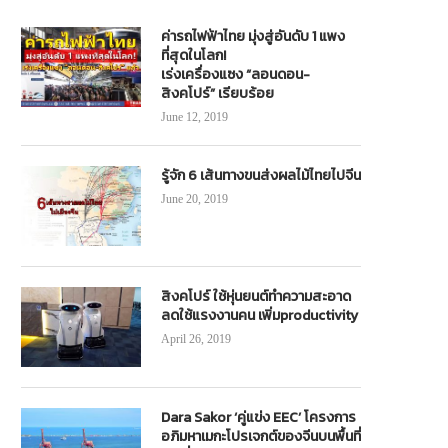
ค่ารถไฟฟ้าไทย มุ่งสู่อันดับ 1 แพง
ที่สุดในโลก!
เร่งเครื่องแซง “ลอนดอน-
สิงคโปร์” เรียบร้อย
June 12, 2019
ิดผลวิจัย“คนไทย”สนใจรถยนต์ EV มาก
ชมรมฯ“รถ ราง เรือ” MOU การค้า-
สุดในอาเซียน
ไทย-ลาว ดัดแปลงรถบรรทุกไฟฟ้า
รู้จัก 6 เส้นทางขนส่งผลไม้ไทยไปจีน
February 9, 2021
April 6, 2023
June 20, 2019
สิงคโปร์ ใช้หุ่นยนต์ทำความสะอาด
ลดใช้แรงงานคน เพิ่มproductivity
April 26, 2019
Dara Sakor ‘คู่แข่ง EEC’ โครงการ
อภิมหาเมกะโปรเจกต์ของจีนบนพื้นที่