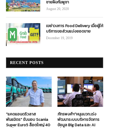
ชายฝั่งกัมพูชา
August 20, 2020
เขย่าวงการ Food Delivery เมื่อผู้ให้
บริการขอส่วนแบ่งยอดขาย
December 19, 2019
RECENT POSTS
“แคดแอนดริวลาส
ภัทรพงศ์ฯ”หนุนบวท.เร่ง
พันธมิตร” รับมอบ Scania
พัฒนาระบบบริหารจัดการ
Super Euro5 ล็อตใหญ่ 40
ข้อมูล Big Data และ AI