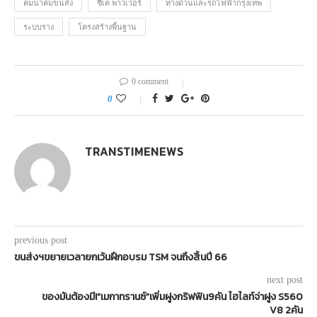
คมนาคมขนส่ง
ซีเค พาวเวอร์
ทางด่วนและรถไฟฟ้ากรุงเทพ
ระบบราง
โครงสร้างพื้นฐาน
0 comment
0
TRANSTIMENEWS
previous post
ขนส่งฯขยายเวลายกเว้นฝึกอบรม TSM จนถึงสิ้นปี 66
next post
ของมันต้องมี!“เมกาทรานซ์”เพิ่มฝูงกริฟฟิน9คัน ไฮไลท์จ่าฝูง S560
V8 2คัน