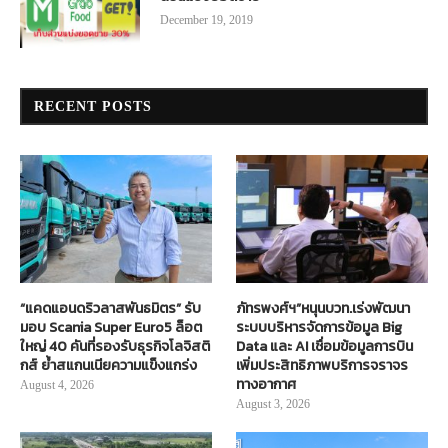
December 19, 2019
RECENT POSTS
“แคดแอนดริวลาสพันธมิตร” รับ
ภัทรพงศ์ฯ”หนุนบวท.เร่งพัฒนา
มอบ Scania Super Euro5 ล็อต
ระบบบริหารจัดการข้อมูล Big
ใหญ่ 40 คันที่รองรับธุรกิจโลจิสติ
Data และ AI เชื่อมข้อมูลการบิน
กส์ ย้ำสแกนเนียความแข็งแกร่ง
เพิ่มประสิทธิภาพบริการจราจร
ทางอากาศ
August 4, 2026
August 3, 2026