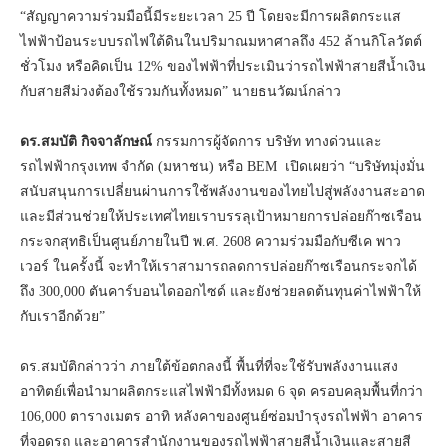
“สัญญาความร่วมมือนี้มีระยะเวลา 25 ปี โดยจะมีการผลิตกระแส
ไฟฟ้าป้อนระบบรถไฟใต้ดินในปริมาณมหาศาลถึง 452 ล้านกิโลวัตต์
ชั่วโมง หรือคิดเป็น 12% ของไฟฟ้าที่ประเมินว่ารถไฟฟ้าสายสีน้ำเงิน
กับสายสีม่วงต้องใช้รวมกันทั้งหมด” นายธนวัฒน์กล่าว
ดร.สมบัติ กิจจาลักษณ์
กรรมการผู้จัดการ บริษัท ทางด่วนและ
รถไฟฟ้ากรุงเทพ จำกัด (มหาชน) หรือ BEM เปิดเผยว่า “บริษัทมุ่งมั่น
สนับสนุนการเปลี่ยนผ่านการใช้พลังงานของไทยไปสู่พลังงานสะอาด
และมีส่วนช่วยให้ประเทศไทยเราบรรลุเป้าหมายการปล่อยก๊าซเรือน
กระจกสุทธิเป็นศูนย์ภายในปี พ.ศ. 2608 ความร่วมมือกับซีเค พาว
เวอร์ ในครั้งนี้ จะทำให้เราสามารถลดการปล่อยก๊าซเรือนกระจกได้
ถึง 300,000 ตันคาร์บอนไดออกไซด์ และยังช่วยลดต้นทุนค่าไฟฟ้าให้
กับเราอีกด้วย”
ดร.สมบัติกล่าวว่า ภายใต้ข้อตกลงนี้ พื้นที่ที่จะใช้รับพลังงานแสง
อาทิตย์เพื่อนำมาผลิตกระแสไฟฟ้ามีทั้งหมด 6 จุด ครอบคลุมพื้นที่กว่า
106,000 ตารางเมตร อาทิ หลังคาของศูนย์ซ่อมบำรุงรถไฟฟ้า อาคาร
ที่จอดรถ และอาคารสำนักงานของรถไฟฟ้าสายสีน้ำเงินและสายสี