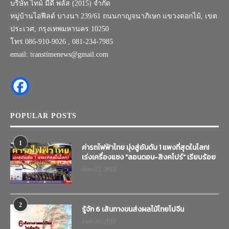
บริษัท ไทม์ มีดี พลัส (2015) จำกัด
หมู่บ้านไอฟีลด์ บางนา 239/61 ถนนกาญจนาภิเษก แขวงดอกไม้, เขต
ประเวศ, กรุงเทพมหานคร 10250
โทร.086-910-9026 , 081-234-7985
email: transtimenews@gmail.com
POPULAR POSTS
1
ค่ารถไฟฟ้าไทย มุ่งสู่อันดับ 1 แพงที่สุดในโลก!
เร่งเครื่องแซง “ลอนดอน-สิงคโปร์” เรียบร้อย
June 12, 2019
2
รู้จัก 6 เส้นทางขนส่งผลไม้ไทยไปจีน
June 20, 2019