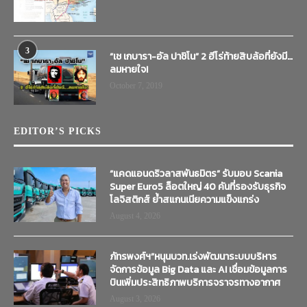
3
“เช เกบารา-อัล ปาชิโน” 2 ฮีโร่ท้ายสิบล้อที่ยังมี…
ลมหายใจ!
October 7, 2019
EDITOR’S PICKS
“แคดแอนดริวลาสพันธมิตร” รับมอบ Scania
Super Euro5 ล็อตใหญ่ 40 คันที่รองรับธุรกิจ
โลจิสติกส์ ย้ำสแกนเนียความแข็งแกร่ง
August 4, 2026
ภัทรพงศ์ฯ”หนุนบวท.เร่งพัฒนาระบบบริหาร
จัดการข้อมูล Big Data และ AI เชื่อมข้อมูลการ
บินเพิ่มประสิทธิภาพบริการจราจรทางอากาศ
August 3, 2026