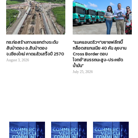
ทช.ก่อสร้างทางแยกต่างระดับ
“แมคแอนดริวฯ”ขยายฟลีท!บิ๊
สันป่าตอง อ.สันป่าตอง
กล็อตสแกนเนีย 40 คัน ลุยงาน
จ.เชียงใหม่ คาดแล้วเสร็จปี 2570
Cross Border ตอบ
โจทย์“สมรรถนะสูง-ประหยัด
August 3, 2026
น้ำมัน”
July 25, 2026