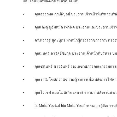
และยานยนต์พลังงานสะอาด ได้แก่:
• คุณอรรถพล ฤกษ์พิบูลย์ ประธานเจ้าหน้าที่บริหารบริษั
• คุณเติงกู มูฮัมหมัด เทาฟิค ประธานและประธานเจ้าหน้
• ดร.ทวารัฐ สูตะบุตร หัวหน้าผู้ตรวจราชการกระทรวง
• คุณมนตรี ลาวัลย์ชัยกุล ประธานเจ้าหน้าที่บริหาร บม
• คุณชนินทร์ ขาวจันทร์ รองเลขาธิการคณะกรรมการส่ง
• คุณราณี โฆษิตวานิช รองผู้ว่าการเชื้อเพลิงการไฟฟ้าฝ
• คุณโจเซฟ แมคโมนิเกิล เลขาธิการสภาพลังงานสากล (In
• Ir. Mohd Yusrizal bin Mohd Yusof กรรมการผู้จัดการบริษั