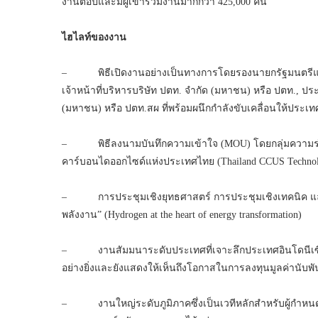
งานต่อปีและมีผู้เข้าร่วมงานมากกว่า 425,000 คน
ไฮไลท์ของงาน
– พิธีเปิดงานอย่างเป็นทางการโดยรองนายกรัฐมนตรีแล
เจ้าหน้าที่บริหารบริษัท ปตท. จำกัด (มหาชน) หรือ ปตท., ป
(มหาชน) หรือ ปตท.สผ ที่พร้อมผนึกกำลังขับเคลื่อนให้ประเ
– พิธีลงนามบันทึกความเข้าใจ (MOU) โดยกลุ่มความร่วม
คาร์บอนไดออกไซด์แห่งประเทศไทย (Thailand CCUS Technolo
– การประชุมเชิงยุทธศาสตร์ การประชุมเชิงเทคนิค และ
พลังงาน” (Hydrogen at the heart of energy transformation)
– งานสัมมนาระดับประเทศที่เจาะลึกประเทศอินโดนีเซีย ไท
อย่างยิ่งและยังแสดงให้เห็นถึงโอกาสในการลงทุนมูลค่านับพั
– งานใหญ่ระดับภูมิภาคซึ่งเป็นเวทีหลักสำหรับผู้กำห