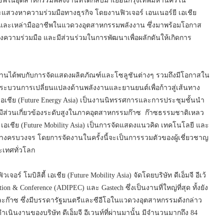
อาชีพในอุตสาหกรรมพลังงานที่ได้กลับมาเยือนกรุงเทพมหานครใน
และแสวงหาความร่วมมือทางธุรกิจ โดยงานฟิวเจอร์ เอนเนอร์ยี เอเชีย
ษัทและเหล่ามืออาชีพในแวดวงอุตสาหกรรมพลังงาน ซึ่งมาพร้อมโอกาส
งความร่วมมือ และมีส่วนร่วมในการพัฒนาเพื่อผลักดันให้เกิดการ
่วมงานได้พบกับการจัดแสดงผลิตภัณฑ์และโซลูชันต่างๆ รวมถึงมีโอกาสใน
กระบวนการเปลี่ยนแปลงด้านพลังงานและยานยนต์เพื่อก้าวสู่เส้นทาง
ยี เอเชีย (Future Energy Asia) เป็นงานนิทรรศการและการประชุมชั้นนำ
ผู้มีส่วนเกี่ยวข้องระดับสูงในภาคอุตสาหกรรมก๊าซ ก๊าซธรรมชาติเหลว
 เอเชีย (Future Mobility Asia) เป็นการจัดแสดงแนวคิด เทคโนโลยี และ
งครบวงจร โดยการจัดงานในครั้งนี้จะเป็นการรวมตัวของผู้เชี่ยวชาญ
ะเทศทั่วโลก
อร์ โมบิลิตี้ เอเชีย (Future Mobility Asia) จัดโดยบริษัท ดีเอ็มจี อีเว้
ition & Conference (ADIPEC) และ Gastech ซึ่งเป็นงานที่ใหญ่ที่สุด ทั้งยัง
ะก๊าซ ซึ่งมีบรรดารัฐมนตรีและซีอีโอในแวดวงอุตสาหกรรมดังกล่าว
นินงานของบริษัท ดีเอ็มจี อีเวนท์ที่ผ่านมานั้น มีจำนวนมากถึง 84