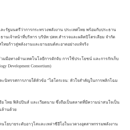
ะรัฐมนตรีว่าการกระทรวงพลังงาน ประเทศไทย พร้อมกับประธาน
ระธานเจ้าหน้าที่บริหาร บริษัท ปตท.สำรวจและผลิตปิโตรเลียม จำกัด
ทศไทยก้าวสู่พลังงานและยานยนต์สะอาดอย่างแท้จริง
มือทางด้านเทคโนโลยีการดักจับ การใช้ประโยชน์ และการกักเก็บ
gy Development Consortium)
นิทรรศการภายใต้หัวข้อ “ไฮโดรเจน: หัวใจสำคัญในการพลิกโฉม
ย ฟิลิปปินส์ และเวียดนาม ซึ่งถือเป็นตลาดที่มีความน่าสนใจเป็น
นล้านด้วย
นดนโยบายระดับอาวุโสและเหล่าซีอีโอในแวดวงอุตสาหกรรมพลังงาน