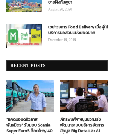
ชายฝั่งกัมพูชา
August 20, 2020
เขย่าวงการ Food Delivery เมื่อผู้ให้
บริการขอส่วนแบ่งยอดขาย
December 19, 2019
RECENT POSTS
“แคดแอนดริวลาส
ภัทรพงศ์ฯ”หนุนบวท.เร่ง
พันธมิตร” รับมอบ Scania
พัฒนาระบบบริหารจัดการ
Super Euro5 ล็อตใหญ่ 40
ข้อมูล Big Data และ AI