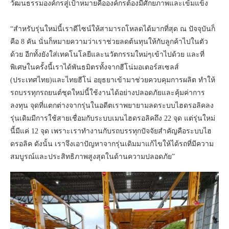
วัฒนธรรมองค์กรสู่เป้าหมายคือองค์กรต้องมีศักยภาพและเข้มแข็ง
“สำหรับรุ่นใหม่นี้เราดีไซน์ให้สามารถโหลดได้มากที่สุด ณ ปัจจุบันก็
คือ 8 คัน นั่นก็หมายความว่าเราช่วยลดต้นทุนให้กับลูกค้าไปในตัว
ด้วย อีกทั้งยังใส่เทคโนโลยีและนวัตกรรมใหม่ๆเข้าไปด้วย และที่
พิเศษในครั้งนี้เราได้พันธมิตรทั้งจากฮีโน่มอเตอร์สเซลส์
(ประเทศไทย)และไทยฮีโน่ อยุธยาเข้ามาช่วยควบคุมการผลิต ทำให้
รถบรรทุกรถยนต์ชุดใหม่นี้ใช้งานได้อย่างปลอดภัยและคุ้มค่าการ
ลงทุน จุดที่แตกต่างจากรุ่นในอดีตเราพยายามลดระบบไฮดรอลิคลง
รุ่นเดิมมีการใช้สายเชื่อมกับระบบเมนไฮดรอลิคถึง 22 จุด แต่รุ่นใหม่
นี้มีแค่ 12 จุด เพราะเราทำงานกับรถบรรทุกปัจจัยสำคัญคือระบบไฮ
ดรอลิค ดังนั้น เราจึงเอาปัญหาจากรุ่นเดิมมาแก้ไขให้ได้รถที่มีความ
สมบูรณ์และประสิทธิภาพสูงสุดในด้านความปลอดภัย”