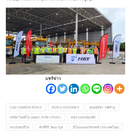
แชร์ข่าว
CAR CARRIER PANUS
PANUS ASSEMBLY
คุณณัชชา วงศ์คำภู
บริษัท ไทยฮีโน่ อยุธยา จำกัด (THAY)
พนัส แอสเซมบลีย์
รถบรรทุกฮีโน่
ศักดิ์สิริ วัฒนากูล
ฮีโน่มอเตอร์สเซลส์ (ประเทศไทย)