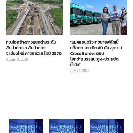
ทช.ก่อสร้างทางแยกต่างระดับ
“แมคแอนดริวฯ”ขยายฟลีท!บิ๊
สันป่าตอง อ.สันป่าตอง
กล็อตสแกนเนีย 40 คัน ลุยงาน
จ.เชียงใหม่ คาดแล้วเสร็จปี 2570
Cross Border ตอบ
โจทย์“สมรรถนะสูง-ประหยัด
August 3, 2026
น้ำมัน”
July 25, 2026