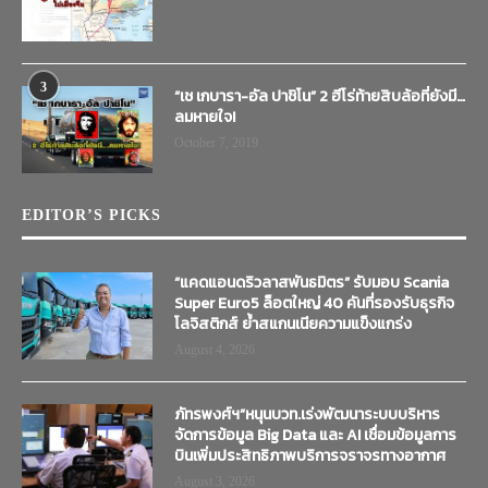
3
“เช เกบารา-อัล ปาชิโน” 2 ฮีโร่ท้ายสิบล้อที่ยังมี…
ลมหายใจ!
October 7, 2019
EDITOR’S PICKS
“แคดแอนดริวลาสพันธมิตร” รับมอบ Scania
Super Euro5 ล็อตใหญ่ 40 คันที่รองรับธุรกิจ
โลจิสติกส์ ย้ำสแกนเนียความแข็งแกร่ง
August 4, 2026
ภัทรพงศ์ฯ”หนุนบวท.เร่งพัฒนาระบบบริหาร
จัดการข้อมูล Big Data และ AI เชื่อมข้อมูลการ
บินเพิ่มประสิทธิภาพบริการจราจรทางอากาศ
August 3, 2026