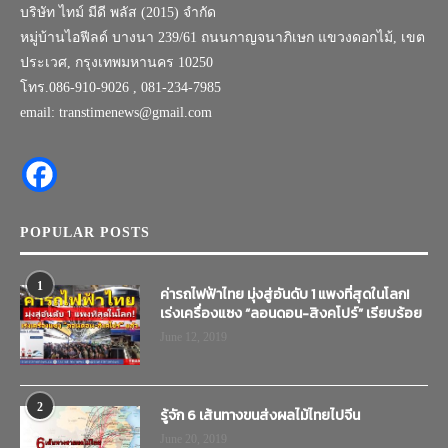
บริษัท ไทม์ มีดี พลัส (2015) จำกัด
หมู่บ้านไอฟีลด์ บางนา 239/61 ถนนกาญจนาภิเษก แขวงดอกไม้, เขต
ประเวศ, กรุงเทพมหานคร 10250
โทร.086-910-9026 , 081-234-7985
email: transtimenews@gmail.com
POPULAR POSTS
1
ค่ารถไฟฟ้าไทย มุ่งสู่อันดับ 1 แพงที่สุดในโลก!
เร่งเครื่องแซง “ลอนดอน-สิงคโปร์” เรียบร้อย
June 12, 2019
2
รู้จัก 6 เส้นทางขนส่งผลไม้ไทยไปจีน
June 20, 2019