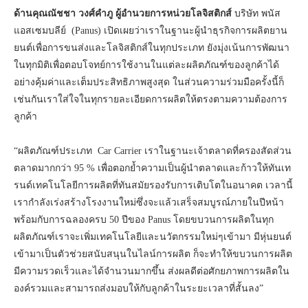
ด้านคุณณัชชา วงศ์คำภู ผู้อำนวยการหน่วยโลจิสติกส์
บริษัท พนัส
แอสเซมบลีย์ (Panus) เปิดเผยว่าเราในฐานะผู้นำธุรกิจการผลิตยาน
ยนต์เพื่อการขนส่งและโลจิสติกส์ในทุกประเภท ยังมุ่งเน้นการพัฒนา
ในทุกมิติเพื่อตอบโจทย์การใช้งานในแต่ละผลิตภัณฑ์ของลูกค้าได้
อย่างคุ้มค่าและเต็มประสิทธิภาพสูงสุด ในส่วนความร่วมมือครั้งนี้ก็
เช่นกันเราใส่ใจในทุกรายละเอียดการผลิตให้ตรงตามความต้องการ
ลูกค้า
“ผลิตภัณฑ์ประเภท Car Carrier เราในฐานะเจ้าตลาดที่ครองสัดส่วน
ตลาดมากกว่า 95 % เพื่อตอกย้ำความเป็นผู้นำตลาดและก้าวให้ทันเท
รนด์เทคโนโลยีการผลิตที่ทันสมัยรองรับการเติบโตในอนาคต เวลานี้
เรากำลังเร่งสร้างโรงงานใหม่ซึ่งจะแล้วเสร็จสมบูรณ์ภายในปีหน้า
พร้อมกับการฉลองครบ 50 ปีของ Panus โดยขบวนการผลิตในทุก
ผลิตภัณฑ์เราจะเพิ่มเทคโนโลยีและนวัตกรรมใหม่ๆเข้ามา มีหุ่นยนต์
เข้ามาเป็นตัวช่วยสนับสนุนในไลน์การผลิต ก็จะทำให้ขบวนการผลิต
มีความรวดเร็วและได้จำนวนมากขึ้น ส่งผลดีต่อศักยภาพการผลิตใน
องค์รวมและสามารถส่งมอบให้กับลูกค้าในระยะเวลาที่สั้นลง”