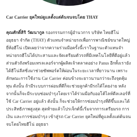
Car Carrier ยุคใหม่ดูแลตั้งแต่ต้นจนจบโดย
THAY
คุณศักดิ์สิริ วัฒนากูล
รองกรรมการผู้อำนวการ บริษัท ไทยฮีโน่
อยุธยา จำกัด (THAY) ตัวแทนจำหน่ายรถเพื่อการพาณิชย์ขนาดใหญ่
ยี่ห้อฮีโน่ เปิดเผยว่าจากความร่วมมือครั้งนี้เราในฐานะตัวแทนจำ
หน่ายรถฮีโน่ได้ประสานและจัดเตรียมตัวรถที่มีเทคโนโลยีที่ดีอยู่แล้ว
ส่วนตัวถังพร้อมเทรลเลอร์จากผู้ผลิตเจ้าตลาดอย่าง Panus อีกทั้งเรายัง
ได้ฮีโน่ลีสซิ่งมาช่วยซัพพอร์ตให้ผ่อนในระยะเวลาที่ยาวนาน เพราะ
ลักษณะการใช้งาน Car Carrier ค่อนข้างจะยาวนานกว่าจะถึงจุดคุ้ม
ทุน ดังนั้น ถ้ามีระบบการผ่อนที่ดีก็จะช่วยลูกค้ามีรถได้โดยง่าย หลัง
จากนั้นก็จะมีระบบซ่อมบำรุงโดยเราได้ร่วมมือกับออโต้ไลท์ดีลเลอร์ที่
ใช้ Car Carrier อยู่แล้ว ดังนั้น ก็จะช่วยให้การซ่อมบำรุงที่ดีขึ้นและได้
ประสิทธิภาพสูงสุด สุดท้ายแล้วโปรเจ็กต์นี้เริ่มจากการเตรียมรถ การ
เงิน และการซ่อมบำรุง เข้าสู่รถ Car Carrier ยุคใหม่ที่ดูแลตั้งแต่ต้นจน
จบโดยไทยฮีโน่ อยุธยา