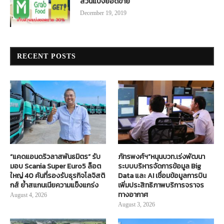
ส่วนแบ่งยอดขาย
December 19, 2019
RECENT POSTS
“แคดแอนดริวลาสพันธมิตร” รับ
ภัทรพงศ์ฯ”หนุนบวท.เร่งพัฒนา
มอบ Scania Super Euro5 ล็อต
ระบบบริหารจัดการข้อมูล Big
ใหญ่ 40 คันที่รองรับธุรกิจโลจิสติ
Data และ AI เชื่อมข้อมูลการบิน
กส์ ย้ำสแกนเนียความแข็งแกร่ง
เพิ่มประสิทธิภาพบริการจราจร
ทางอากาศ
August 4, 2026
August 3, 2026