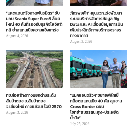
“แคดแอนดริวลาสพันธมิตร” รับ
ภัทรพงศ์ฯ”หนุนบวท.เร่งพัฒนา
มอบ Scania Super Euro5 ล็อต
ระบบบริหารจัดการข้อมูล Big
ใหญ่ 40 คันที่รองรับธุรกิจโลจิสติ
Data และ AI เชื่อมข้อมูลการบิน
กส์ ย้ำสแกนเนียความแข็งแกร่ง
เพิ่มประสิทธิภาพบริการจราจร
ทางอากาศ
August 4, 2026
August 3, 2026
ทช.ก่อสร้างทางแยกต่างระดับ
“แมคแอนดริวฯ”ขยายฟลีท!บิ๊
สันป่าตอง อ.สันป่าตอง
กล็อตสแกนเนีย 40 คัน ลุยงาน
จ.เชียงใหม่ คาดแล้วเสร็จปี 2570
Cross Border ตอบ
โจทย์“สมรรถนะสูง-ประหยัด
August 3, 2026
น้ำมัน”
July 25, 2026