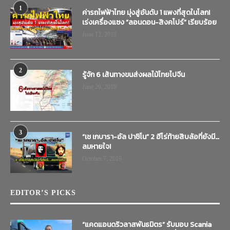
1
ค่ารถไฟฟ้าไทย มุ่งสู่อันดับ 1 แพงที่สุดในโลก!
เร่งเครื่องแซง “ลอนดอน-สิงคโปร์” เรียบร้อย
June 12, 2019
2
รู้จัก 6 เส้นทางขนส่งผลไม้ไทยไปจีน
June 20, 2019
3
“เช เกบารา-อัล ปาชิโน” 2 ฮีโร่ท้ายสิบล้อที่ยังมี…
ลมหายใจ!
October 7, 2019
EDITOR’S PICKS
“แคดแอนดริวลาสพันธมิตร” รับมอบ Scania