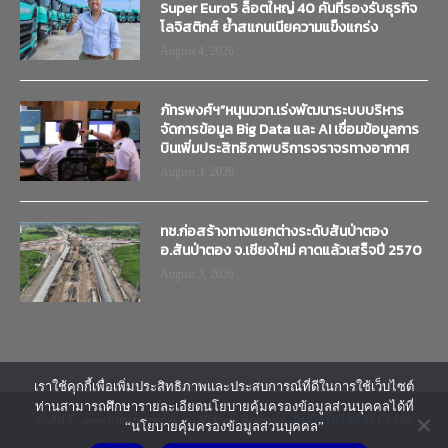
Super Euro5 ล็อตใหญ่ 40 คันที่รองรับธุรกิจ
โลจิสติกส์ ย้ำสแกนเนียความแข็งแกร่ง
August 4, 2026
ภัทรพงศ์ฯ”หนุนบวท.เร่งพัฒนาระบบบริหาร
จัดการข้อมูล Big Data และ AI เชื่อมข้อมูลการ
บินเพิ่มประสิทธิภาพบริการจราจรทางอากาศ
August 3, 2026
ทช.ก่อสร้างทางแยกต่างระดับสันป่าตอง
อ.สันป่าตอง จ.เชียงใหม่ คาดแล้วเสร็จปี 2570
August 3, 2026
เราใช้คุกกี้เพื่อเพิ่มประสิทธิภาพและประสบการณ์ที่ดีในการใช้เว็บไซต์
ท่านสามารถศึกษารายละเอียดนโยบายคุ้มครองข้อมูลส่วนบุคคลได้ที่
@2018 - www.transtimenews.co. All Right Reserved.
รับทำเว็บไซต์
by CJ Soft
“นโยบายคุ้มครองข้อมูลส่วนบุคคล”