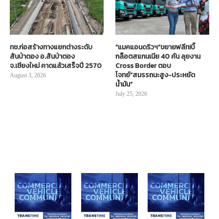
ทช.ก่อสร้างทางแยกต่างระดับ
“แมคแอนดริวฯ”ขยายฟลีท!บิ๊
สันป่าตอง อ.สันป่าตอง
กล็อตสแกนเนีย 40 คัน ลุยงาน
จ.เชียงใหม่ คาดแล้วเสร็จปี 2570
Cross Border ตอบ
โจทย์“สมรรถนะสูง-ประหยัด
August 3, 2026
น้ำมัน”
July 25, 2026