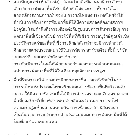
สถานีกรุงเทพ (หัวลำโพง) : ถึงแม้ในอดีตที่ผ่านมามีการศึกษา
เกี่ยวกับการพัฒนาพื้นที่สถานีหัวลำโพง แต่การศึกษายังไม่
สอดคล้องสถานการณ์ปัจจุบัน การรถไฟแห่งประเทศไทยจึงได้
ดำเนินการศึกษาการพัฒนาพื้นที่ให้มีความสอดคล้องกับสภาพ
ปัจจุบัน โดยคำนึงถึงการเชื่อมต่อกับรูปแบบการเดินทางอื่นๆ การ
พัฒนาพื้นที่เชิงพาณิชย์ การใช้พื้นที่สีเขียว การอนุรักษ์คุณค่าเชิง
ประวัติศาสตร์ของพื้นที่ ซึ่งการศึกษาดังกล่าวจะมีการนำกรณี
ศึกษาจากต่างประเทศมาใช้ในการพิจารณาร่วมด้วย ทั้งนี้ บริษัท
เอสอาร์ที แอสเสท จำกัด จะเข้าร่วม
การดำเนินการในครั้งนี้ด้วย คาดว่า จะสามารถนำเสนอแผน
แม่บทการพัฒนาพื้นที่ได้ในเดือนพฤศจิกายน ๒๕๖๔
พื้นที่ริมทางรถไฟ ช่วงสถานีกลางบางซื่อ – สถานีหัวลำโพง :
การรถไฟแห่งประเทศไทยเตรียมแผนการพัฒนาพื้นที่บริเวณดัง
กล่าว ให้มีความชัดเจนเมื่อได้มีการสำรวจรายละเอียดตรวจสอบ
พื้นที่ก่อสร้างที่เกี่ยวข้อง เช่น สายสีแดงส่วนต่อขยาย รถไฟ
ความเร็วสูงเชื่อมสามสนามบิน การเชื่อมต่อสถานีจิตรลดา
เป็นต้น คาดว่าจะสามารถนำเสนอแผนแม่บทการพัฒนาพื้นที่ได้
ในเดือนธันวาคม ๒๕๖๔