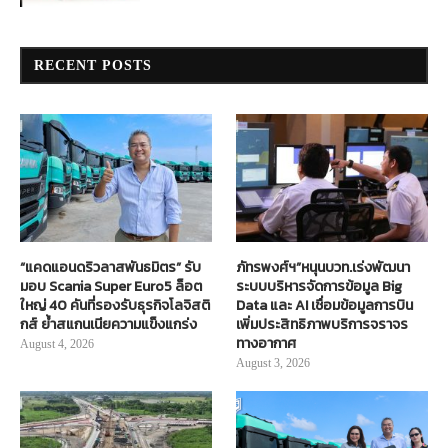
RECENT POSTS
“แคดแอนดริวลาสพันธมิตร” รับ
ภัทรพงศ์ฯ”หนุนบวท.เร่งพัฒนา
มอบ Scania Super Euro5 ล็อต
ระบบบริหารจัดการข้อมูล Big
ใหญ่ 40 คันที่รองรับธุรกิจโลจิสติ
Data และ AI เชื่อมข้อมูลการบิน
กส์ ย้ำสแกนเนียความแข็งแกร่ง
เพิ่มประสิทธิภาพบริการจราจร
ทางอากาศ
August 4, 2026
August 3, 2026