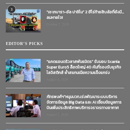
3
“เช เกบารา-อัล ปาชิโน” 2 ฮีโร่ท้ายสิบล้อที่ยังมี…
ลมหายใจ!
October 7, 2019
EDITOR’S PICKS
“แคดแอนดริวลาสพันธมิตร” รับมอบ Scania
Super Euro5 ล็อตใหญ่ 40 คันที่รองรับธุรกิจ
โลจิสติกส์ ย้ำสแกนเนียความแข็งแกร่ง
August 4, 2026
ภัทรพงศ์ฯ”หนุนบวท.เร่งพัฒนาระบบบริหาร
จัดการข้อมูล Big Data และ AI เชื่อมข้อมูลการ
บินเพิ่มประสิทธิภาพบริการจราจรทางอากาศ
August 3, 2026