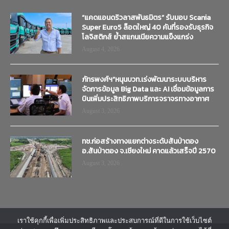
“แคดแอนดริวลาสพันธมิตร” รับมอบ Scania
Super Euro5 ล็อตใหญ่ 40 คันที่รองรับธุรกิจ
โลจิสติกส์ ย้ำสแกนเนียความแข็งแกร่ง
August 4, 2026
ภัทรพงศ์ฯ”หนุนบวท.เร่งพัฒนาระบบบริหาร
จัดการข้อมูล Big Data และ AI เชื่อมข้อมูลการ
บินเพิ่มประสิทธิภาพบริการจราจรทางอากาศ
August 3, 2026
ทช.ก่อสร้างทางแยกต่างระดับสันป่าตอง
อ.สันป่าตอง จ.เชียงใหม่ คาดแล้วเสร็จปี 2570
August 3, 2026
เราใช้คุกกี้เพื่อเพิ่มประสิทธิภาพและประสบการณ์ที่ดีในการใช้เว็บไซต์