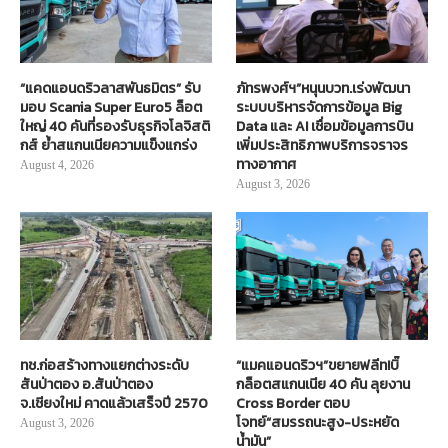
“แคดแอนดริวลาสพันธมิตร” รับ
ภัทรพงศ์ฯ”หนุนบวท.เร่งพัฒนา
มอบ Scania Super Euro5 ล็อต
ระบบบริหารจัดการข้อมูล Big
ใหญ่ 40 คันที่รองรับธุรกิจโลจิสติ
Data และ AI เชื่อมข้อมูลการบิน
กส์ ย้ำสแกนเนียความแข็งแกร่ง
เพิ่มประสิทธิภาพบริการจราจร
ทางอากาศ
August 4, 2026
August 3, 2026
ทช.ก่อสร้างทางแยกต่างระดับ
“แมคแอนดริวฯ”ขยายฟลีท!บิ๊
สันป่าตอง อ.สันป่าตอง
กล็อตสแกนเนีย 40 คัน ลุยงาน
จ.เชียงใหม่ คาดแล้วเสร็จปี 2570
Cross Border ตอบ
โจทย์“สมรรถนะสูง-ประหยัด
August 3, 2026
น้ำมัน”