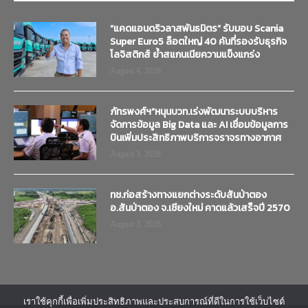
“แคดแอนดริวลาสพันธมิตร” รับมอบ Scania
Super Euro5 ล็อตใหญ่ 40 คันที่รองรับธุรกิจ
โลจิสติกส์ ย้ำสแกนเนียความแข็งแกร่ง
August 4, 2026
ภัทรพงศ์ฯ”หนุนบวท.เร่งพัฒนาระบบบริหาร
จัดการข้อมูล Big Data และ AI เชื่อมข้อมูลการ
บินเพิ่มประสิทธิภาพบริการจราจรทางอากาศ
August 3, 2026
ทช.ก่อสร้างทางแยกต่างระดับสันป่าตอง
อ.สันป่าตอง จ.เชียงใหม่ คาดแล้วเสร็จปี 2570
August 3, 2026
เราใช้คุกกี้เพื่อเพิ่มประสิทธิภาพและประสบการณ์ที่ดีในการใช้เว็บไซต์