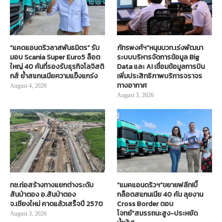
“แคดแอนดริวลาสพันธมิตร” รับ
ภัทรพงศ์ฯ”หนุนบวท.เร่งพัฒนา
มอบ Scania Super Euro5 ล็อต
ระบบบริหารจัดการข้อมูล Big
ใหญ่ 40 คันที่รองรับธุรกิจโลจิสติ
Data และ AI เชื่อมข้อมูลการบิน
กส์ ย้ำสแกนเนียความแข็งแกร่ง
เพิ่มประสิทธิภาพบริการจราจร
ทางอากาศ
August 4, 2026
August 3, 2026
ทช.ก่อสร้างทางแยกต่างระดับ
“แมคแอนดริวฯ”ขยายฟลีท!บิ๊
สันป่าตอง อ.สันป่าตอง
กล็อตสแกนเนีย 40 คัน ลุยงาน
จ.เชียงใหม่ คาดแล้วเสร็จปี 2570
Cross Border ตอบ
โจทย์“สมรรถนะสูง-ประหยัด
August 3, 2026