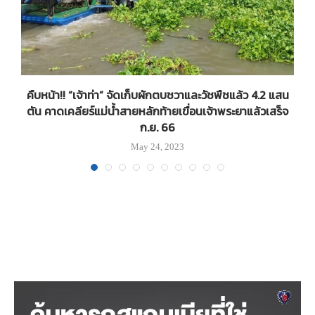
คืบหน้า!! “เจ้าท่า” จัดเก็บผักตบชวาและวัชพืชแล้ว 4.2 แสน
ตัน คาดเคลียร์แม่น้ำสายหลักท้ายเขื่อนเจ้าพระยาแล้วเสร็จ
ก.ย. 66
May 24, 2023