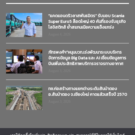
“แคดแอนดริวลาสพันธมิตร” รับมอบ Scania
Super Euro5 ล็อตใหญ่ 40 คันที่รองรับธุรกิจ
โลจิสติกส์ ย้ำสแกนเนียความแข็งแกร่ง
August 4, 2026
ภัทรพงศ์ฯ”หนุนบวท.เร่งพัฒนาระบบบริหาร
จัดการข้อมูล Big Data และ AI เชื่อมข้อมูลการ
บินเพิ่มประสิทธิภาพบริการจราจรทางอากาศ
August 3, 2026
ทช.ก่อสร้างทางแยกต่างระดับสันป่าตอง
อ.สันป่าตอง จ.เชียงใหม่ คาดแล้วเสร็จปี 2570
August 3, 2026