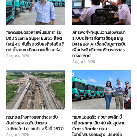
“แคดแอนดริวลาสพันธมิตร” รับ
ภัทรพงศ์ฯ”หนุนบวท.เร่งพัฒนา
มอบ Scania Super Euro5 ล็อต
ระบบบริหารจัดการข้อมูล Big
ใหญ่ 40 คันที่รองรับธุรกิจโลจิสติ
Data และ AI เชื่อมข้อมูลการบิน
กส์ ย้ำสแกนเนียความแข็งแกร่ง
เพิ่มประสิทธิภาพบริการจราจร
ทางอากาศ
August 4, 2026
August 3, 2026
ทช.ก่อสร้างทางแยกต่างระดับ
“แมคแอนดริวฯ”ขยายฟลีท!บิ๊
สันป่าตอง อ.สันป่าตอง
กล็อตสแกนเนีย 40 คัน ลุยงาน
จ.เชียงใหม่ คาดแล้วเสร็จปี 2570
Cross Border ตอบ
โจทย์“สมรรถนะสูง-ประหยัด
August 3, 2026