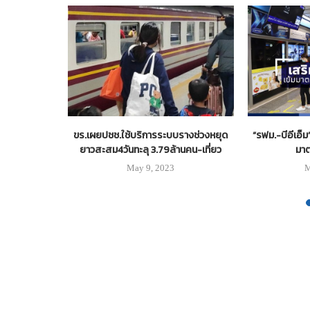
ท่าเรือ มุ่ง
ขร.เผยปชช.ใช้บริการระบบรางช่วงหยุด
“รฟม.-บีอีเอ็
้ำ
ยาวสะสม4วันทะลุ 3.79ล้านคน-เที่ยว
มาต
May 9, 2023
M