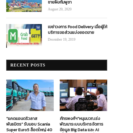
ชายฝั่งกัมพูชา
August 20, 2020
เขย่าวงการ Food Delivery เมื่อผู้ให้
บริการขอส่วนแบ่งยอดขาย
December 19, 2019
RECENT POSTS
“แคดแอนดริวลาส
ภัทรพงศ์ฯ”หนุนบวท.เร่ง
พันธมิตร” รับมอบ Scania
พัฒนาระบบบริหารจัดการ
Super Euro5 ล็อตใหญ่ 40
ข้อมูล Big Data และ AI