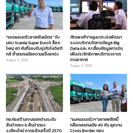
“แคดแอนดริวลาสพันธมิตร” รับ
ภัทรพงศ์ฯ”หนุนบวท.เร่งพัฒนา
มอบ Scania Super Euro5 ล็อต
ระบบบริหารจัดการข้อมูล Big
ใหญ่ 40 คันที่รองรับธุรกิจโลจิสติ
Data และ AI เชื่อมข้อมูลการบิน
กส์ ย้ำสแกนเนียความแข็งแกร่ง
เพิ่มประสิทธิภาพบริการจราจร
ทางอากาศ
August 4, 2026
August 3, 2026
ทช.ก่อสร้างทางแยกต่างระดับ
“แมคแอนดริวฯ”ขยายฟลีท!บิ๊
สันป่าตอง อ.สันป่าตอง
กล็อตสแกนเนีย 40 คัน ลุยงาน
จ.เชียงใหม่ คาดแล้วเสร็จปี 2570
Cross Border ตอบ