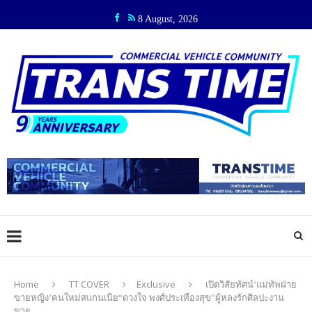
8 August, 2026
Home
TT COVER
Exclusive
เปิดวิสัยทัศน์‘แม่ทัพฝ่าย
ขายหญิง’คนใหม่สแกนเนีย“ดวงใจ พงศ์ประเทืองสุข”ผู้หลงรักศิลปะงาน
ขาย