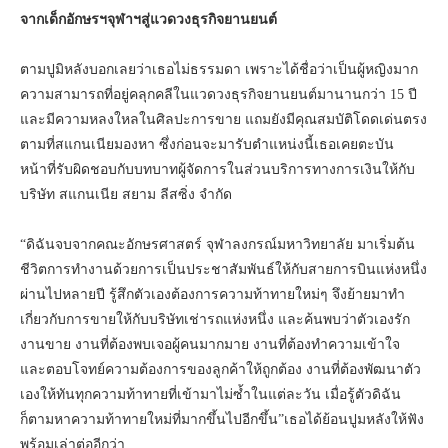
จากเด็กอักษรฯจุฬาฯสู่แวดวงธุรกิจยานยนต์
ตามปูมิหลังบอกเลยว่าเธอไม่ธรรมดา เพราะได้ชื่อว่าเป็นผู้หญิงมาก
ความสามารถที่อยู่คลุกคลีในแวดวงธุรกิจยานยนต์มานานกว่า 15 ปี
และมีความหลงใหลในศิลปะการขาย แถมยังมีคุณสมบัติโดดเด่นตรง
ตามที่สแกนเนียมองหา ซึ่งก่อนจะมารับตำแหน่งนี้เธอเคยตะบัน
หน้าที่รับผิดชอบกับบทบาทผู้จัดการในส่วนบริการทางการเงินให้กับ
บริษัท สแกนเนีย สยาม ลีสซิ่ง จำกัด
“ดิฉันจบจากคณะอักษรศาสตร์ จุฬาลงกรณ์มหาวิทยาลัย มาเริ่มต้น
ชีวิตการทำงานด้วยการเป็นประชาสัมพันธ์ให้กับสายการบินแห่งหนึ่ง
ผ่านไปหลายปี รู้สึกตัวเองต้องการความท้าทายใหม่ๆ จึงย้ายมาทำ
เกี่ยวกับการขายให้กับบริษัทเช่ารถแห่งหนึ่ง และค้นพบว่าตัวเองรัก
งานขาย งานที่ต้องพบเจอผู้คนมากมาย งานที่ต้องทำความเข้าใจ
และตอบโจทย์ความต้องการของลูกค้าให้ถูกต้อง งานที่ต้องพัฒนาตัว
เองให้ทันทุกความท้าทายที่เข้ามาไม่ซ้ำในแต่ละวัน เมื่อรู้ตัวดิฉัน
ก็ตามหาความท้าทายใหม่ที่มากขึ้นไปอีกขึ้น”เธอได้ย้อนปูมหลังให้ฟัง
พร้อมเล่าต่ออีกว่า