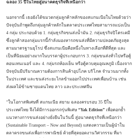
ฉลอง 35 ปีในไทยสู่อนาคตธุรกิจที่เหนือกว่า
นอกจากนี้ เธอยังได้ขมวดกลุ่มลูกค้าหลักของสแกนเนียในไทยด้วยว่า
ปัจจุบันถ้าพูดถึงกลุ่มลูกค้าหลักในตลาดประเทศไทยสามารถแบ่งเป็น
4 กลุ่ม ประกอบด้วย 1. กลุ่มธุรกิจขนส่งน้ำมัน 2. กลุ่มธุรกิจปิโตรเคมี
ซึ่งลูกค้าสองกลุ่มแรกนี้กำลังมองหารถขนส่งที่มีความปลอดภัยสูงสุด
ตามมาตรฐานยุโรป ซึ่งสแกนเนียคือหนึ่งในทางเลือกที่ดีที่สุด และ
เป็นที่นิยมอย่างมากในบรรดาผู้ประกอบการ 3. กลุ่มขนส่งทั่วไปหรือตู้
คอนเทนเนอร์ และ 4. กลุ่มรถห้องเย็น หรือตู้ควบคุมอุณหภูมิ เนื่องจาก
ปัจจุบันมีปริมาณความต้องการสินค้าอุปโภค บริโภค จำนวนมากทั้ง
ในประเทศ และขนส่งระยะไกลข้ามออกไปประเทศเพื่อนบ้าน เช่น
ส่งผลไม้ข้ามชายแดนไทย ลาว และประเทศจีน
“ในโอกาสพิเศษที่ สแกนเนีย สยาม ฉลองครบรอบ 35 ปีใน
ประเทศไทย จึงได้มีการออกรถรุ่นพิเศษ
“Yak Edition”
เพื่อตอกย้ำ
แนวทางการขนส่งอย่างยั่งยืนในวันนี้ สู่อนาคตธุรกิจที่เหนือกว่า
(Sustainable Transport – Now and Beyond) แสดงความเป็นผู้นำใน
ตลาดรถขนส่งเพื่อการพาณิชย์ ด้วยที่สุดยอดงานวิศวกรรม ที่มา