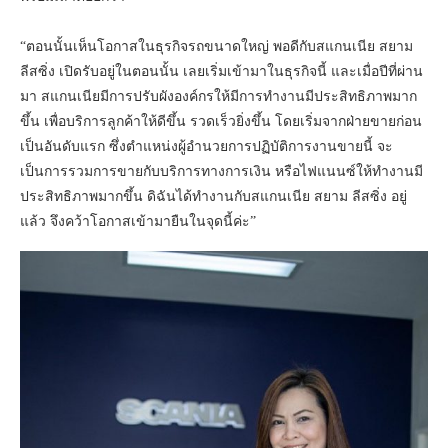
“ตอนนั้นเห็นโอกาสในธุรกิจรถขนาดใหญ่ พอดีกับสแกนเนีย สยาม
ลีสซิ่ง เปิดรับอยู่ในตอนนั้น เลยเริ่มเข้ามาในธุรกิจนี้ และเมื่อปีที่ผ่าน
มา สแกนเนียมีการปรับผังองค์กรให้มีการทำงานมีประสิทธิภาพมาก
ขึ้น เพื่อบริการลูกค้าให้ดีขึ้น รวดเร็วยิ่งขึ้น โดยเริ่มจากฝ่ายขายก่อน
เป็นอันดับแรก ซึ่งตำแหน่งผู้อำนวยการปฏิบัติการงานขายนี้ จะ
เป็นการรวมการขายกับบริการทางการเงิน หรือไฟแนนซ์ให้ทำงานมี
ประสิทธิภาพมากขึ้น ดิฉันได้ทำงานกับสแกนเนีย สยาม ลีสซิ่ง อยู่
แล้ว จึงคว้าโอกาสเข้ามายืนในจุดนี้ค่ะ”