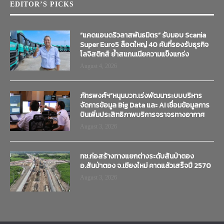
EDITOR’S PICKS
“แคดแอนดริวลาสพันธมิตร” รับมอบ Scania
Super Euro5 ล็อตใหญ่ 40 คันที่รองรับธุรกิจ
โลจิสติกส์ ย้ำสแกนเนียความแข็งแกร่ง
August 4, 2026
ภัทรพงศ์ฯ”หนุนบวท.เร่งพัฒนาระบบบริหาร
จัดการข้อมูล Big Data และ AI เชื่อมข้อมูลการ
บินเพิ่มประสิทธิภาพบริการจราจรทางอากาศ
August 3, 2026
ทช.ก่อสร้างทางแยกต่างระดับสันป่าตอง
อ.สันป่าตอง จ.เชียงใหม่ คาดแล้วเสร็จปี 2570
August 3, 2026