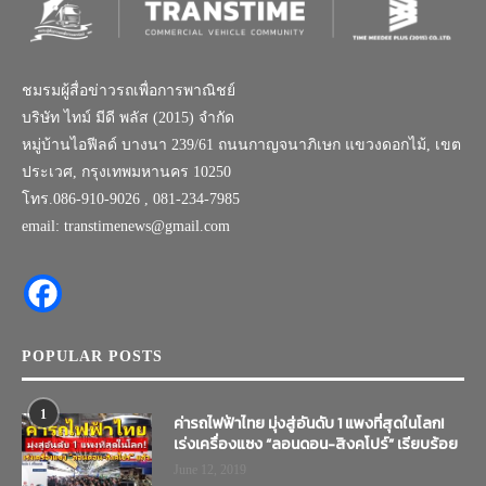
ชมรมผู้สื่อข่าวรถเพื่อการพาณิชย์
บริษัท ไทม์ มีดี พลัส (2015) จำกัด
หมู่บ้านไอฟีลด์ บางนา 239/61 ถนนกาญจนาภิเษก แขวงดอกไม้, เขต
ประเวศ, กรุงเทพมหานคร 10250
โทร.086-910-9026 , 081-234-7985
email: transtimenews@gmail.com
POPULAR POSTS
1
ค่ารถไฟฟ้าไทย มุ่งสู่อันดับ 1 แพงที่สุดในโลก!
เร่งเครื่องแซง “ลอนดอน-สิงคโปร์” เรียบร้อย
June 12, 2019