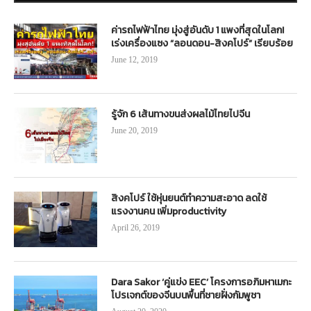
ค่ารถไฟฟ้าไทย มุ่งสู่อันดับ 1 แพงที่สุดในโลก!
เร่งเครื่องแซง “ลอนดอน-สิงคโปร์” เรียบร้อย
June 12, 2019
รู้จัก 6 เส้นทางขนส่งผลไม้ไทยไปจีน
June 20, 2019
สิงคโปร์ ใช้หุ่นยนต์ทำความสะอาด ลดใช้
แรงงานคน เพิ่มproductivity
April 26, 2019
Dara Sakor ‘คู่แข่ง EEC’ โครงการอภิมหาเมกะ
โปรเจกต์ของจีนบนพื้นที่ชายฝั่งกัมพูชา