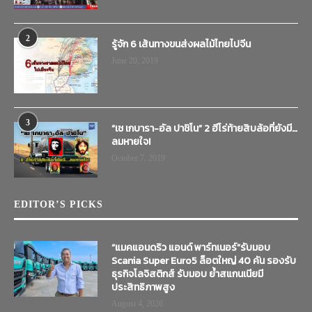
2
รู้จัก 6 เส้นทางขนส่งผลไม้ไทยไปจีน
June 20, 2019
3
“เช เกบารา-อัล ปาชิโน” 2 ฮีโร่ท้ายสิบล้อที่ยังมี…
ลมหายใจ!
October 7, 2019
EDITOR’S PICKS
“แมคแอนดริว แอนด์ พาร์ทเนอร์”รับมอบ
Scania Super Euro5 ล็อตใหญ่ 40 คัน รองรับ
ธุรกิจโลจิสติกส์ รับมอบ ย้ำสแกนเนียมี
ประสิทธิภาพสูง
August 4, 2026