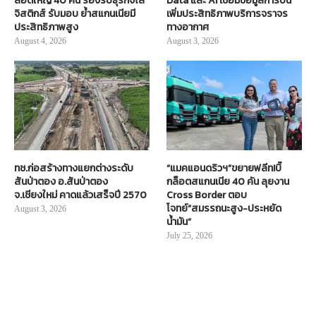
ล็อตใหญ่ 40 คัน รองรับธุรกิจโล
Data และ AI เชื่อมข้อมูลการบิน
จิสติกส์ รับมอบ ย้ำสแกนเนียมี
เพิ่มประสิทธิภาพบริการจราจร
ประสิทธิภาพสูง
ทางอากาศ
August 4, 2026
August 3, 2026
ทช.ก่อสร้างทางแยกต่างระดับ
“แมคแอนดริวฯ”ขยายฟลีท!บิ๊
สันป่าตอง อ.สันป่าตอง
กล็อตสแกนเนีย 40 คัน ลุยงาน
จ.เชียงใหม่ คาดแล้วเสร็จปี 2570
Cross Border ตอบ
โจทย์“สมรรถนะสูง-ประหยัด
August 3, 2026
น้ำมัน”
July 25, 2026