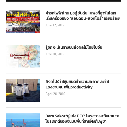
ค่ารถไฟฟ้าไทย มุ่งสู่อันดับ 1 แพงที่สุดในโลก!
เร่งเครื่องแซง “ลอนดอน-สิงคโปร์” เรียบร้อย
June 12, 2019
รู้จัก 6 เส้นทางขนส่งผลไม้ไทยไปจีน
June 20, 2019
สิงคโปร์ ใช้หุ่นยนต์ทำความสะอาด ลดใช้
แรงงานคน เพิ่มproductivity
April 26, 2019
Dara Sakor ‘คู่แข่ง EEC’ โครงการอภิมหาเมกะ
โปรเจกต์ของจีนบนพื้นที่ชายฝั่งกัมพูชา