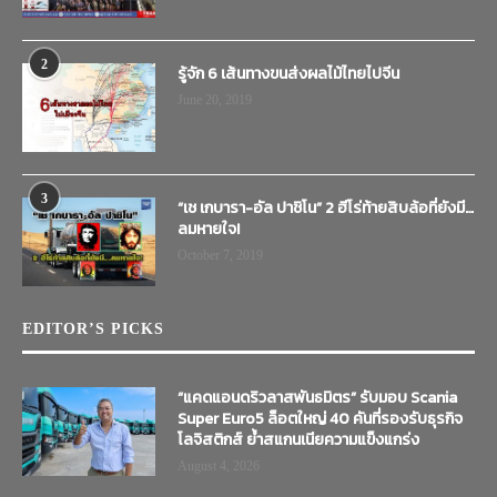
2
รู้จัก 6 เส้นทางขนส่งผลไม้ไทยไปจีน
June 20, 2019
3
“เช เกบารา-อัล ปาชิโน” 2 ฮีโร่ท้ายสิบล้อที่ยังมี…
ลมหายใจ!
October 7, 2019
EDITOR’S PICKS
“แคดแอนดริวลาสพันธมิตร” รับมอบ Scania
Super Euro5 ล็อตใหญ่ 40 คันที่รองรับธุรกิจ
โลจิสติกส์ ย้ำสแกนเนียความแข็งแกร่ง
August 4, 2026