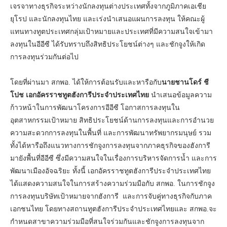
เจรจาทางธุรกิจระหว่างนักลงทุนต่างประเทศทั้งจากภูมิภาคเอเชีย
ยุโรป และนักลงทุนไทย และเร่งนำเสนอแผนการลงทุน ให้คณะผู้
แทนทางทูตประเทศกลุ่มเป้าหมายและประเทศที่มีความสนใจเข้ามา
ลงทุนในอีอีซี ได้รับทราบถึงสิทธิประโยชน์ต่างๆ และชักจูงให้เกิด
การลงทุนร่วมกันต่อไป
โดยที่ผ่านมา สกพอ. ได้ให้การต้อนรับและหารือกับ
นายชานโดร์ ชี
โปช เอกอัครราชทูตฮังการีประจำประเทศไทย
นำเสนอข้อมูลความ
ก้าวหน้าในการพัฒนาโครงการอีอีซี โอกาสการลงทุนใน
อุตสาหกรรมเป้าหมาย สิทธิประโยชน์ด้านการลงทุนและการอำนวย
ความสะดวกการลงทุนในพื้นที่ และการพัฒนาทรัพยากรมนุษย์ รวม
ทั้งได้หารือถึงแนวทางการชักจูงการลงทุนจากภาคธุรกิจของฮังการี
มายังพื้นที่อีอีซี ซึ่งมีความสนใจในเรื่องการบริหารจัดการน้ำ และการ
พัฒนาเมืองอัจฉริยะ ทั้งนี้ เอกอัครราชทูตฮังการีประจำประเทศไทย
ได้แสดงความสนใจในการสร้างความร่วมมือกับ สกพอ. ในการชักจูง
การลงทุนบริษัทเป้าหมายจากฮังการี และการจับคู่ทางธุรกิจกับภาค
เอกชนไทย โดยทางสถานทูตฮังการีประจำประเทศไทยและ สกพอ.จะ
กำหนดสาขาความร่วมมือที่สนใจร่วมกันและชักจูงการลงทุนจาก