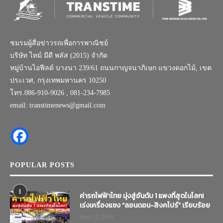
ชมรมผู้สื่อข่าวรถเพื่อการพาณิชย์
บริษัท ไทม์ มีดี พลัส (2015) จำกัด
หมู่บ้านไอฟีลด์ บางนา 239/61 ถนนกาญจนาภิเษก แขวงดอกไม้, เขต
ประเวศ, กรุงเทพมหานคร 10250
โทร.086-910-9026 , 081-234-7985
email: transtimenews@gmail.com
POPULAR POSTS
1
ค่ารถไฟฟ้าไทย มุ่งสู่อันดับ 1 แพงที่สุดในโลก!
เร่งเครื่องแซง “ลอนดอน-สิงคโปร์” เรียบร้อย
June 12, 2019