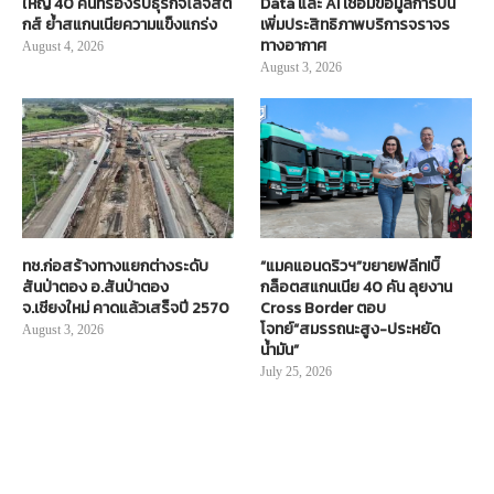
ใหญ่ 40 คันที่รองรับธุรกิจโลจิสติ
Data และ AI เชื่อมข้อมูลการบิน
กส์ ย้ำสแกนเนียความแข็งแกร่ง
เพิ่มประสิทธิภาพบริการจราจร
ทางอากาศ
August 4, 2026
August 3, 2026
ทช.ก่อสร้างทางแยกต่างระดับ
“แมคแอนดริวฯ”ขยายฟลีท!บิ๊
สันป่าตอง อ.สันป่าตอง
กล็อตสแกนเนีย 40 คัน ลุยงาน
จ.เชียงใหม่ คาดแล้วเสร็จปี 2570
Cross Border ตอบ
โจทย์“สมรรถนะสูง-ประหยัด
August 3, 2026
น้ำมัน”
July 25, 2026