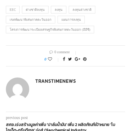
EEC
ต่างชาติลงทุน
ลงทุน
ลงทุนต่างชาติ
เขตพัฒนาพิเศษภาคตะวันออก
แผนการลงทุน
โครงการพัฒนาระเบียงเศรษฐกิจพิเศษภาคตะวันออก (อีอีซี)
0 comment
0
TRANSTIMENEWS
previous post
สศอ.เร่งสร้างมูลค่าเพิ่ม ‘ปาล์มน้ำมัน’ เพิ่ม 2 ผลิตภัณฑ์เป้าหมาย ‘ไบ
โอเจ็ต-กรีนดีเซล’ มุ่งสู่ Oleochemical Industry