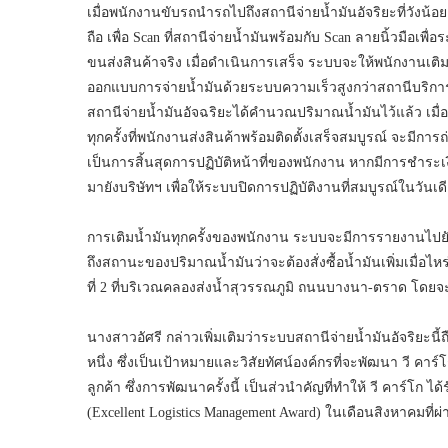
เมื่อพนักงานขับรถนำรถไปถึงสถานีจ่ายน้ำมันอัจริยะที่วังน
ถือ เพื่อ Scan ที่สถานีจ่ายน้ำมันพร้อมกับ Scan ลายนิ้วมือเพื่
ขนส่งสินค้าจริง เมื่อดำเนินการเสร็จ ระบบจะให้พนักงานเติมน
ออกแบบการจ่ายน้ำมันด้วยระบบความเร็วสูงกว่าสถานีบริการน
สถานีจ่ายน้ำมันอัจฉริยะได้คำนวณปริมาณน้ำมันไว้แล้ว เมื
ทุกครั้งที่พนักงานส่งสินค้าพร้อมติดตั้งเสร็จสมบูรณ์ จะมีก
เป็นการสิ้นสุดการปฏิบัติหน้าที่ของพนักงาน หากมีการชำระเ
มายังบริษัทฯ เพื่อให้ระบบปิดการปฏิบัติงานที่สมบูรณ์ในวันเด
การเติมน้ำมันทุกครั้งของพนักงาน ระบบจะมีการรายงานไปยังร
ถึงสถานะของปริมาณน้ำมันว่าจะต้องสั่งซื้อน้ำมันเพิ่มเมื่อไห
ที่ 2 ที่บริเวณคลองส่งน้ำสุวรรณภูมิ ถนนบางนา-ตราด โดยจะเร
นางสาวอัศรี กล่าวเพิ่มเติมว่าระบบสถานีจ่ายน้ำมันอัจริยะน
หนึ่ง ซึ่งเป็นเป้าหมายและวิสัยทัศน์องค์กรที่จะพัฒนา วี คาร
ลูกค้า ซึ่งการพัฒนาครั้งนี้ เป็นส่วนำคัญที่ทำให้ วี คาร์โก
(Excellent Logistics Management Award) ในเดือนสิงหาคมที่ผ