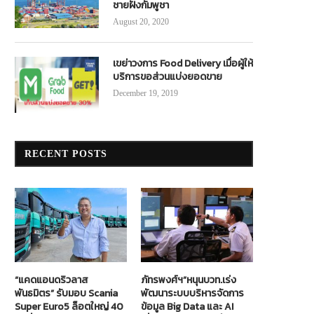
ชายฝั่งกัมพูชา
August 20, 2020
เขย่าวงการ Food Delivery เมื่อผู้ให้
บริการขอส่วนแบ่งยอดขาย
December 19, 2019
RECENT POSTS
“แคดแอนดริวลาส
ภัทรพงศ์ฯ”หนุนบวท.เร่ง
พันธมิตร” รับมอบ Scania
พัฒนาระบบบริหารจัดการ
Super Euro5 ล็อตใหญ่ 40
ข้อมูล Big Data และ AI