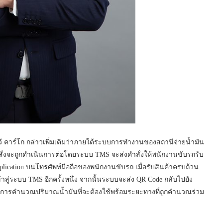
วี คาร์โก กล่าวเพิ่มเติมว่าภายใต้ระบบการทำงานของสถานีจ่ายน้ำมัน
คำสั่งจะถูกดำเนินการต่อโดยระบบ TMS จะส่งคำสั่งให้พนักงานขับรถรับ
Application บนโทรศัพท์มือถือของพนักงานขับรถ เมื่อรับสินค้าครบถ้วน
้าสู่ระบบ TMS อีกครั้งหนึ่ง จากนั้นระบบจะส่ง QR Code กลับไปยัง
่านการคำนวณปริมาณน้ำมันที่จะต้องใช้พร้อมระยะทางที่ถูกคำนวณร่วม