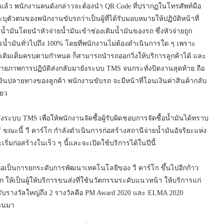
้อยแล้ว พนักงานคนดังกล่าวจะต้องนำ QR Code ที่ปรากฏในโทรศัพท์มือ
อระบุตัวตนของพนักงานขับรถว่าเป็นผู้ที่ได้รับมอบหมายให้ปฏิบัติหน้าที่
้ำมันโดยนำหัวจ่ายน้ำมันเข้าช่องเติมน้ำมันของรถ ซึ่งหัวจ่ายถูก
้ำมันทั่วไปถึง 100% โดยที่พนักงานไม่ต้องดำเนินการใด ๆ เพราะ
่อเติมเต็มครบตามกำหนด ก็สามารถนำรถออกวิ่งให้บริการลูกค้าได้ และ
ารถ่ายภาพการปฏิบัติส่งกลับมายังระบบ TMS จนกระทั่งปิดงานสุดท้าย ถือ
งินปลายทางของลูกค้า พนักงานขับรถ จะมีหน้าที่โอนเงินค่าสินค้ากลับ
ียว
ะบบ TMS เพื่อให้พนักงานจัดซื้อผู้รับผิดชอบการจัดซื้อน้ำมันได้ทราบ
ร่ ขณะนี้ วี คาร์โก กำลังดำเนินการก่อสร้างสถานีจ่ายน้ำมันอัจริยะแห่ง
ิ่มก่อสร้างในเร็ว ๆ นี้และจะเปิดใช้บริการได้ในปีนี้
ี้ถือเป็นการยกระดับการพัฒนาเทคโนโลยีของ วี คาร์โก ขึ้นไปอีกก้าว
์โก ให้เป็นผู้ให้บริการขนส่งที่ใช้นวัตกรรมระดับแนวหน้า ให้บริการแก่
 ได้รับรางวัลใหญ่ถึง 2 รางวัลคือ PM Award 2020 และ ELMA 2020
่านมา