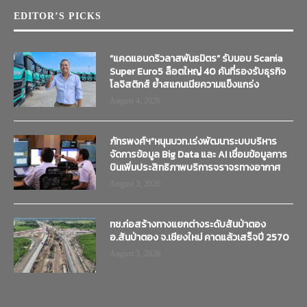
EDITOR’S PICKS
“แคดแอนดริวลาสพันธมิตร” รับมอบ Scania
Super Euro5 ล็อตใหญ่ 40 คันที่รองรับธุรกิจ
โลจิสติกส์ ย้ำสแกนเนียความแข็งแกร่ง
August 4, 2026
ภัทรพงศ์ฯ”หนุนบวท.เร่งพัฒนาระบบบริหาร
จัดการข้อมูล Big Data และ AI เชื่อมข้อมูลการ
บินเพิ่มประสิทธิภาพบริการจราจรทางอากาศ
August 3, 2026
ทช.ก่อสร้างทางแยกต่างระดับสันป่าตอง
อ.สันป่าตอง จ.เชียงใหม่ คาดแล้วเสร็จปี 2570
August 3, 2026