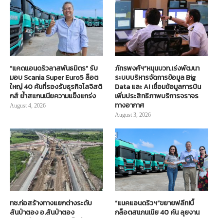
“แคดแอนดริวลาสพันธมิตร” รับ
ภัทรพงศ์ฯ”หนุนบวท.เร่งพัฒนา
มอบ Scania Super Euro5 ล็อต
ระบบบริหารจัดการข้อมูล Big
ใหญ่ 40 คันที่รองรับธุรกิจโลจิสติ
Data และ AI เชื่อมข้อมูลการบิน
กส์ ย้ำสแกนเนียความแข็งแกร่ง
เพิ่มประสิทธิภาพบริการจราจร
ทางอากาศ
August 4, 2026
August 3, 2026
ทช.ก่อสร้างทางแยกต่างระดับ
“แมคแอนดริวฯ”ขยายฟลีท!บิ๊
สันป่าตอง อ.สันป่าตอง
กล็อตสแกนเนีย 40 คัน ลุยงาน