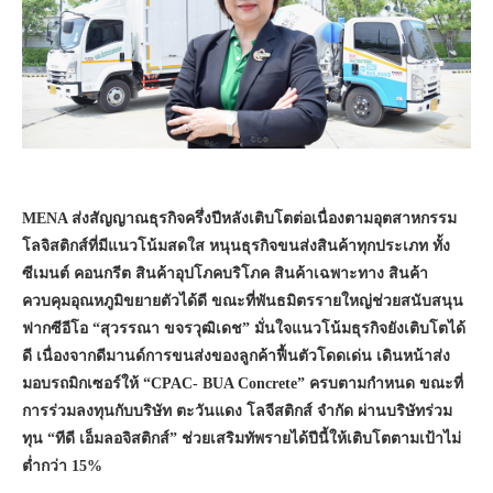
MENA ส่งสัญญาณธุรกิจครึ่งปีหลังเติบโตต่อเนื่องตามอุตสาหกรรม
โลจิสติกส์ที่มีแนวโน้มสดใส หนุนธุรกิจขนส่งสินค้าทุกประเภท ทั้ง
ซีเมนต์ คอนกรีต สินค้าอุปโภคบริโภค สินค้าเฉพาะทาง สินค้า
ควบคุมอุณหภูมิขยายตัวได้ดี ขณะที่พันธมิตรรายใหญ่ช่วยสนับสนุน
ฟากซีอีโอ “สุวรรณา ขจรวุฒิเดช” มั่นใจแนวโน้มธุรกิจยังเติบโตได้
ดี เนื่องจากดีมานด์การขนส่งของลูกค้าฟื้นตัวโดดเด่น เดินหน้าส่ง
มอบรถมิกเซอร์ให้ “CPAC- BUA Concrete” ครบตามกำหนด ขณะที่
การร่วมลงทุนกับบริษัท ตะวันแดง โลจีสติกส์ จำกัด ผ่านบริษัทร่วม
ทุน “ทีดี เอ็มลอจิสติกส์” ช่วยเสริมทัพรายได้ปีนี้ให้เติบโตตามเป้าไม่
ต่ำกว่า 15%