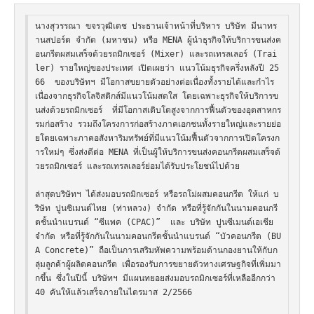
นางสุวรรณา ขจรวุฒิเดช ประธานเจ้าหน้าที่บริหาร บริษัท มีนาทร
านสปอร์ต จำกัด (มหาชน) หรือ MENA ผู้นำธุรกิจให้บริการขนส่งค
อนกรีตผสมเสร็จด้วยรถมิกเซอร์ (Mixer) และรถเทรลเลอร์ (Trai
ler) รายใหญ่ของประเทศ เปิดเผยว่า แนวโน้มธุรกิจครึ่งหลังปี 25
66  ของบริษัทฯ มีโอกาสขยายตัวอย่างต่อเนื่องทั้งรายได้และกำไร 
เนื่องจากธุรกิจโลจิสติกส์มีแนวโน้มสดใส โดยเฉพาะธุรกิจให้บริการข
นส่งด้วยรถมิกเซอร์  ที่มีโอกาสเติบโตสูงจากการฟื้นตัวของอุตสาหกร
รมก่อสร้าง รวมถึงโครงการก่อสร้างภาคเอกชนทั้งรายใหญ่และรายย่อ
ยโดยเฉพาะภาคอสังหาริมทรัพย์ที่มีแนวโน้มฟื้นตัวจากการเปิดโครงก
ารใหม่ๆ ซึ่งส่งดีต่อ MENA ที่เป็นผู้ให้บริการขนส่งคอนกรีตผสมเสร็จด้
วยรถมิกเซอร์ และรถเทรลเลอร์ย่อมได้รับประโยชน์ไปด้วย

ล่าสุดบริษัทฯ ได้ส่งมอบรถมิกเซอร์ หรือรถโม่ผสมคอนกรีต ให้แก่ บ
ริษัท ปูนซิเมนต์ไทย (ท่าหลวง) จำกัด หรือที่รู้จักกันในนามคอนกรี
ตชั้นนำแบรนด์ “ซีแพค (CPAC)”  และ บริษัท ปูนซีเมนต์เอเชีย 
จำกัด หรือที่รู้จักกันในนามคอนกรีตชั้นนำแบรนด์ “บัวคอนกรีต (BU
A Concrete)” ถือเป็นการเสริมทัพความพร้อมด้านกองยานให้กับก
ลุ่มลูกค้าผู้ผลิตคอนกรีต เพื่อรองรับการขยายตัวทางเศรษฐกิจที่เพิ่มมา
กขึ้น ซึ่งในปีนี้ บริษัทฯ มีแผนทยอยส่งมอบรถมิกเซอร์ที่เหลืออีกกว่า 
40 คันให้แล้วเสร็จภายในไตรมาส 2/2566   
