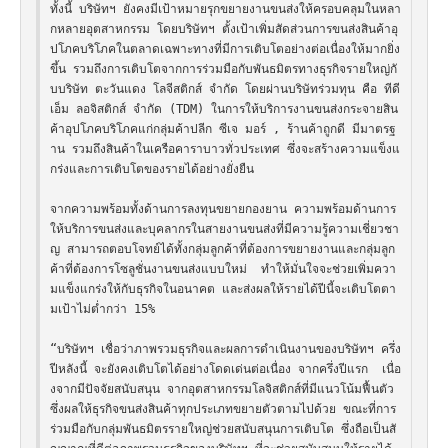
ทั้งนี้ บริษัทฯ ยังคงมีเป้าหมายรุกขยายงานขนส่งให้ครอบคลุมในหลา
กหลายอุตสาหกรรม โดยบริษัทฯ ตั้งเป้าเพิ่มสัดส่วนการขนส่งสินค้าอุ
ปโภคบริโภคในตลาดเฉพาะทางที่มีการเติบโตอย่างต่อเนื่องให้มากยิ่ง
ขึ้น รวมถึงการเติบโตจากการร่วมมือกับพันธมิตรทางธุรกิจรายใหญ่กั
บบริษัท ตะวันแดง โลจีสติกส์ จำกัด โดยผ่านบริษัทร่วมทุน คือ ทีดี 
เอ็ม ลอจิสติกส์ จำกัด (TDM) ในการให้บริการงานขนส่งกระจายสิน
ค้าอุปโภคบริโภคแก่กลุ่มค้าปลีก ซีเจ มอร์ , ร้านค้าถูกดี มีมาตรฐ
าน รวมถึงสินค้าในเครือคาราบาวทั่วประเทศ ซึ่งจะสร้างความแข็งแ
กร่งและการเติบโตของรายได้อย่างยั่งยืน

จากความพร้อมทั้งด้านการลงทุนขยายกองยาน ความพร้อมด้านการ
ให้บริการขนส่งและบุคลากรในสายงานขนส่งที่มีความรู้ความเชี่ยวชา
ญ สามารถตอบโจทย์ได้ทั้งกลุ่มลูกค้าที่ต้องการขยายงานและกลุ่มลูก
ค้าที่ต้องการโซลูชั่นงานขนส่งแบบใหม่  ทำให้มั่นใจจะช่วยเพิ่มควา
มแข็งแกร่งให้กับธุรกิจในอนาคต และส่งผลให้รายได้ปีนี้จะเติบโตตา
มเป้าไม่ต่ำกว่า 15%  

“บริษัทฯ เชื่อว่าภาพรวมธุรกิจและผลการดำเนินงานของบริษัทฯ ครึ่ง
ปีหลังนี้ จะยังคงเติบโตได้อย่างโดดเด่นต่อเนื่อง จากครึ่งปีแรก  เนื่อ
งจากมีปัจจัยสนับสนุน จากอุตสาหกรรมโลจิสติกส์ที่มีแนวโน้มฟื้นตัว 
ซึ่งผลให้ธุรกิจขนส่งสินค้าทุกประเภทขยายตัวตามไปด้วย ขณะที่การ
ร่วมมือกับกลุ่มพันธมิตรรายใหญ่ช่วยสนับสนุนการเติบโต ซึ่งถือเป็นสั