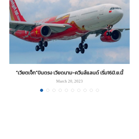
“เวียตเจ็ท”บินตรง เวียดนาม-ควีนส์แลนด์ เริ่ม16มิ.ย.นี้
ข
March 20, 2023