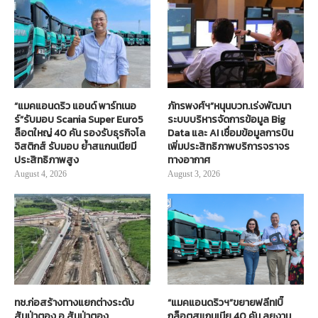
“แมคแอนดริว แอนด์ พาร์ทเนอ
ภัทรพงศ์ฯ”หนุนบวท.เร่งพัฒนา
ร์”รับมอบ Scania Super Euro5
ระบบบริหารจัดการข้อมูล Big
ล็อตใหญ่ 40 คัน รองรับธุรกิจโล
Data และ AI เชื่อมข้อมูลการบิน
จิสติกส์ รับมอบ ย้ำสแกนเนียมี
เพิ่มประสิทธิภาพบริการจราจร
ประสิทธิภาพสูง
ทางอากาศ
August 4, 2026
August 3, 2026
ทช.ก่อสร้างทางแยกต่างระดับ
“แมคแอนดริวฯ”ขยายฟลีท!บิ๊
สันป่าตอง อ.สันป่าตอง
กล็อตสแกนเนีย 40 คัน ลุยงาน