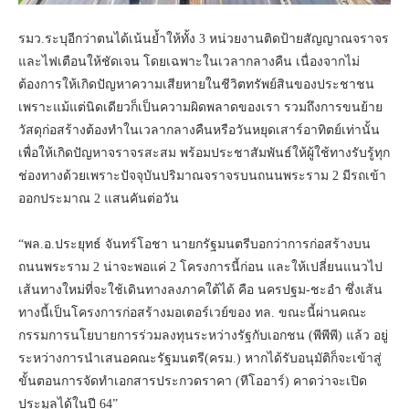
รมว.ระบุอีกว่าตนได้เน้นย้ำให้ทั้ง 3 หน่วยงานติดป้ายสัญญาณจราจร
และไฟเตือนให้ชัดเจน โดยเฉพาะในเวลากลางคืน เนื่องจากไม่
ต้องการให้เกิดปัญหาความเสียหายในชีวิตทรัพย์สินของประชาชน
เพราะแม้แต่นิดเดียวก็เป็นความผิดพลาดของเรา รวมถึงการขนย้าย
วัสดุก่อสร้างต้องทำในเวลากลางคืนหรือวันหยุดเสาร์อาทิตย์เท่านั้น
เพื่อให้เกิดปัญหาจราจรสะสม พร้อมประชาสัมพันธ์ให้ผู้ใช้ทางรับรู้ทุก
ช่องทางด้วยเพราะปัจจุบันปริมาณจราจรบนถนนพระราม 2 มีรถเข้า
ออกประมาณ 2 แสนคันต่อวัน
“พล.อ.ประยุทธ์ จันทร์โอชา นายกรัฐมนตรีบอกว่าการก่อสร้างบน
ถนนพระราม 2 น่าจะพอแค่ 2 โครงการนี้ก่อน และให้เปลี่ยนแนวไป
เส้นทางใหม่ที่จะใช้เดินทางลงภาคใต้ได้ คือ นครปฐม-ชะอำ ซึ่งเส้น
ทางนี้เป็นโครงการก่อสร้างมอเตอร์เวย์ของ ทล. ขณะนี้ผ่านคณะ
กรรมการนโยบายการร่วมลงทุนระหว่างรัฐกับเอกชน (พีพีพี) แล้ว อยู่
ระหว่างการนำเสนอคณะรัฐมนตรี(ครม.) หากได้รับอนุมัติก็จะเข้าสู่
ขั้นตอนการจัดทำเอกสารประกวดราคา (ทีโออาร์) คาดว่าจะเปิด
ประมูลได้ในปี 64”