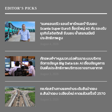
EDITOR’S PICKS
“แมคแอนดริว แอนด์ พาร์ทเนอร์”รับมอบ
Scania Super Euro5 ล็อตใหญ่ 40 คัน รองรับ
ธุรกิจโลจิสติกส์ รับมอบ ย้ำสแกนเนียมี
ประสิทธิภาพสูง
August 4, 2026
ภัทรพงศ์ฯ”หนุนบวท.เร่งพัฒนาระบบบริหาร
จัดการข้อมูล Big Data และ AI เชื่อมข้อมูลการ
บินเพิ่มประสิทธิภาพบริการจราจรทางอากาศ
August 3, 2026
ทช.ก่อสร้างทางแยกต่างระดับสันป่าตอง
อ.สันป่าตอง จ.เชียงใหม่ คาดแล้วเสร็จปี 2570
August 3, 2026