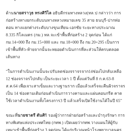
ด้าน
นายสราวุธ ทรงศิวิไล
อธิบดีกรมทางหลวง(ทล.ป กล่าวว่า การ
ก่อสร้างทางยกระดับบนทางหลวงหมายเลข 35 สาย ธนบุรี-ปากท่อ
ตอน ทางแยกต่างระดับบางขุนเทียน-เอกชัย ระยะทางประมาณ
8.335 กิโลเมตร (กม.) ทล.จะเข้าพื้นที่ก่อสร้าง 2 จุดก่อน ได้แก่
กม.14+000 ถึง กม.15+000 และ กม.18+000 ถึง กม.20+295 เป็นการ
เข้าพื้นที่หัว-ท้ายจากนั้นจะทยอยดำเนินการที่ละส่วนให้ครบตลอด
เส้นทาง
“ในการดำเนินงานนั้นจะปรับลดช่องจราจรจาก14ช่องไปกลับเหลือ
12 ช่องจราจรไปกลับ เป็นระยะเวลา 1 ปี ตั้งแต่วันที่ 8 ก.ค.63-8
ส.ค.64 เพื่อเจาะสาเข็มและวางฐานราก เมื่อแล้วเสร็จจะคืนผิวจราจร
เป็น 14 ช่องตามเดิมก่อนดำเนินการวางคานและแผ่นคอนกรีต คาด
ใช้เวลาดำเนินงานทั้งโครงการ3 ปี แล้วเสร็จเปิดใช้งานได้ในปี 65”
ขณะที่
นายชาตรี ตันศิ
ริ รองผู้ว่าการฝ่ายก่อสร้างและบำรุงรักษา การ
ทางพิเศษแห่งประเทศไทย (กทพ.) เปิดเผยว่ากทพ.วางแผนให้ผู้รับ
เหมาเข้าพื้นที่ก่อสร้าง 3 จุดก่อน ได้แก่บริเวณหน้าโรงพยาบาลนคร