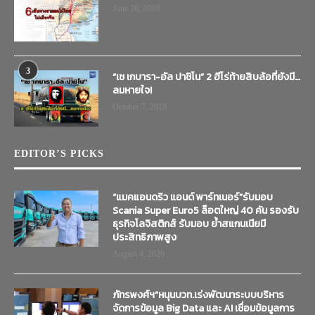
June 20, 2019
3
“เช เกบารา-อัล ปาชิโน” 2 ฮีโร่ท้ายสิบล้อที่ยังมี…
ลมหายใจ!
October 7, 2019
EDITOR’S PICKS
“แมคแอนดริว แอนด์ พาร์ทเนอร์”รับมอบ
Scania Super Euro5 ล็อตใหญ่ 40 คัน รองรับ
ธุรกิจโลจิสติกส์ รับมอบ ย้ำสแกนเนียมี
ประสิทธิภาพสูง
August 4, 2026
ภัทรพงศ์ฯ”หนุนบวท.เร่งพัฒนาระบบบริหาร
จัดการข้อมูล Big Data และ AI เชื่อมข้อมูลการ