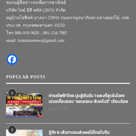
ชมรมผู้สื่อข่าวรถเพื่อการพาณิชย์
บริษัท ไทม์ มีดี พลัส (2015) จำกัด
หมู่บ้านไอฟีลด์ บางนา 239/61 ถนนกาญจนาภิเษก แขวงดอกไม้, เขต
ประเวศ, กรุงเทพมหานคร 10250
โทร.086-910-9026 , 081-234-7985
email: transtimenews@gmail.com
POPULAR POSTS
1
ค่ารถไฟฟ้าไทย มุ่งสู่อันดับ 1 แพงที่สุดในโลก!
เร่งเครื่องแซง “ลอนดอน-สิงคโปร์” เรียบร้อย
June 12, 2019
2
รู้จัก 6 เส้นทางขนส่งผลไม้ไทยไปจีน