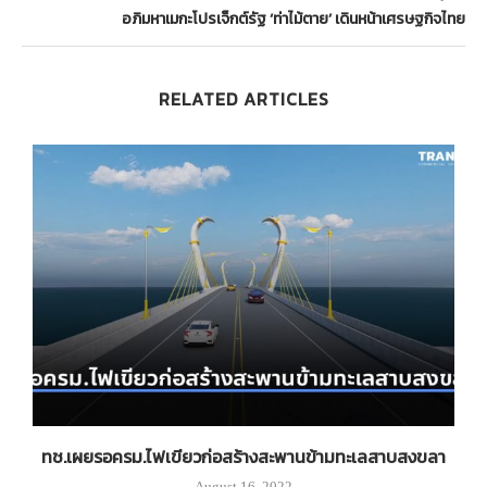
อภิมหาเมกะโปรเจ็กต์รัฐ ‘ท่าไม้ตาย’ เดินหน้าเศรษฐกิจไทย
RELATED ARTICLES
าง
ทช.เผยรอครม.ไฟเขียวก่อสร้างสะพานข้ามทะเลสาบสงขลา
August 16, 2022