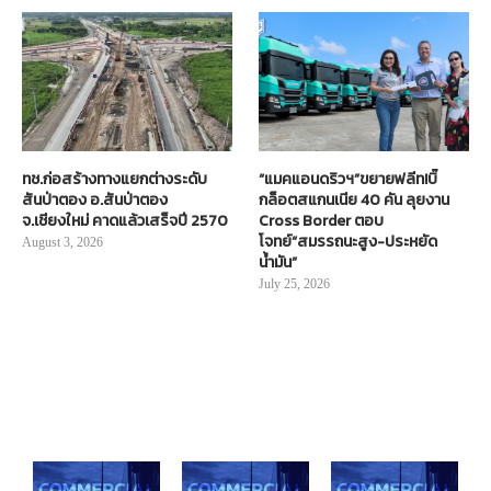
ทช.ก่อสร้างทางแยกต่างระดับ
“แมคแอนดริวฯ”ขยายฟลีท!บิ๊
สันป่าตอง อ.สันป่าตอง
กล็อตสแกนเนีย 40 คัน ลุยงาน
จ.เชียงใหม่ คาดแล้วเสร็จปี 2570
Cross Border ตอบ
โจทย์“สมรรถนะสูง-ประหยัด
August 3, 2026
น้ำมัน”
July 25, 2026