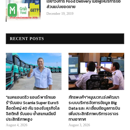
เขย่าวงการ Food Delivery เมื่อผู้ให้บริการขอ
ส่วนแบ่งยอดขาย
December 19, 2019
RECENT POSTS
“แมคแอนดริว แอนด์ พาร์ทเนอ
ภัทรพงศ์ฯ”หนุนบวท.เร่งพัฒนา
ร์”รับมอบ Scania Super Euro5
ระบบบริหารจัดการข้อมูล Big
ล็อตใหญ่ 40 คัน รองรับธุรกิจโล
Data และ AI เชื่อมข้อมูลการบิน
จิสติกส์ รับมอบ ย้ำสแกนเนียมี
เพิ่มประสิทธิภาพบริการจราจร
ประสิทธิภาพสูง
ทางอากาศ
August 4, 2026
August 3, 2026