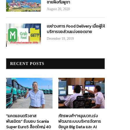
ชายฝั่งกัมพูชา
August 20, 2020
เขย่าวงการ Food Delivery เมื่อผู้ให้
บริการขอส่วนแบ่งยอดขาย
December 19, 2019
RECENT POSTS
“แคดแอนดริวลาส
ภัทรพงศ์ฯ”หนุนบวท.เร่ง
พันธมิตร” รับมอบ Scania
พัฒนาระบบบริหารจัดการ
Super Euro5 ล็อตใหญ่ 40
ข้อมูล Big Data และ AI