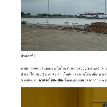
ด่านตงซิง
ล่าสุด ทางการจีนอนุญาตให้ไทยสามารถส่งออกผลไม้เข้าด่านขอ
นำเข้าได้เพียง 2 ด่าน คือ ด่านโม่หันและด่านโหย่วอี้กวน แ
ขายจีนผ่าน
‘ด่านรถไฟผิงเสียง’
ล็อตปฐมฤกษ์เปิดตัวกว่า 6 ล้