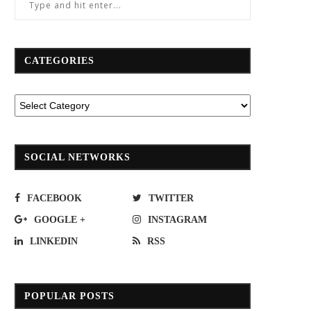
CATEGORIES
SOCIAL NETWORKS
FACEBOOK
TWITTER
GOOGLE +
INSTAGRAM
LINKEDIN
RSS
ทีเอส วิ่งฉิวถึงม.เกษตรศาสตร์ปลายปีนี้
กทท.จับมือ สำนักงานดิจิทัล พัฒนา
City ท่าเรือแหลมฉบัง
July 10, 2019
January 16, 2019
POPULAR POSTS