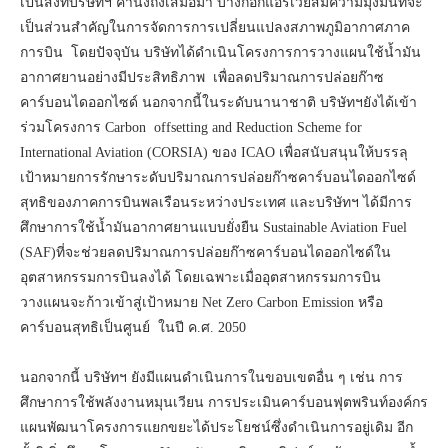
เป็นสิ่งที่บริษัทฯ คำนึงถึงเสมอมา บางกอกแอร์เวย์สมีความมุ่งมั่นที่จะ
เป็นส่วนสำคัญในการจัดการการเปลี่ยนแปลงสภาพภูมิอากาศภาค
การบิน โดยปัจจุบัน บริษัทได้ดำเนินโครงการการวางแผนใช้น้ำมัน
อากาศยานอย่างมีประสิทธิภาพ เพื่อลดปริมาณการปล่อยก๊าซ
คาร์บอนไดออกไซด์ นอกจากนี้ในระดับนานาชาติ บริษัทฯยังได้เข้า
ร่วมโครงการ Carbon offsetting and Reduction Scheme for
International Aviation (CORSIA) ของ ICAO เพื่อสนับสนุนให้บรรลุ
เป้าหมายการรักษาระดับปริมาณการปล่อยก๊าซคาร์บอนไดออกไซด์
สุทธิของภาคการบินพลเรือนระหว่างประเทศ และบริษัทฯ ได้มีการ
ศึกษาการใช้น้ำมันอากาศยานแบบยั่งยืน Sustainable Aviation Fuel
(SAF)ที่จะช่วยลดปริมาณการปล่อยก๊าซคาร์บอนไดออกไซด์ใน
อุตสาหกรรมการบินลงได้ โดยเฉพาะเมื่ออุตสาหกรรมการบิน
วางแผนจะก้าวเข้าสู่เป้าหมาย Net Zero Carbon Emission หรือ
คาร์บอนสุทธิเป็นศูนย์ ในปี ค.ศ. 2050
นอกจากนี้ บริษัทฯ ยังมีแผนดำเนินการในขอบเขตอื่น ๆ เช่น การ
ศึกษาการใช้พลังงานหมุนเวียน การประเมินคาร์บอนฟุตพรินท์องค์กร
แผนพัฒนาโครงการแยกขยะได้ประโยชน์ซึ่งดำเนินการอยู่เดิม อีก