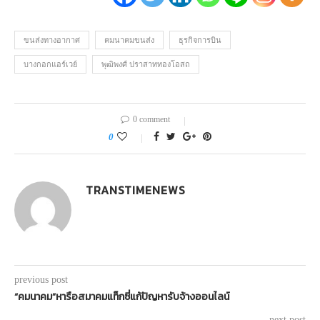
ขนส่งทางอากาศ
คมนาคมขนส่ง
ธุรกิจการบิน
บางกอกแอร์เวย์
พุฒิพงศ์ ปราสาททองโอสถ
0 comment
0
TRANSTIMENEWS
previous post
“คมนาคม”หารือสมาคมแท็กซี่แก้ปัญหารับจ้างออนไลน์
next post