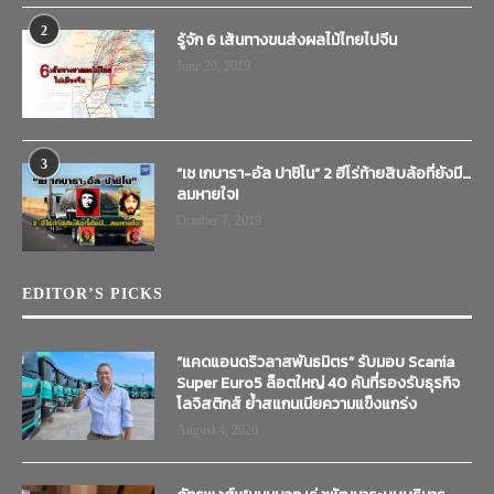
2
รู้จัก 6 เส้นทางขนส่งผลไม้ไทยไปจีน
June 20, 2019
3
“เช เกบารา-อัล ปาชิโน” 2 ฮีโร่ท้ายสิบล้อที่ยังมี…
ลมหายใจ!
October 7, 2019
EDITOR’S PICKS
“แคดแอนดริวลาสพันธมิตร” รับมอบ Scania
Super Euro5 ล็อตใหญ่ 40 คันที่รองรับธุรกิจ
โลจิสติกส์ ย้ำสแกนเนียความแข็งแกร่ง
August 4, 2026