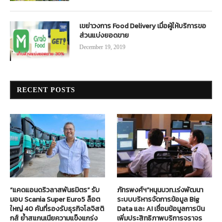
เขย่าวงการ Food Delivery เมื่อผู้ให้บริการขอ
ส่วนแบ่งยอดขาย
December 19, 2019
RECENT POSTS
“แคดแอนดริวลาสพันธมิตร” รับ
ภัทรพงศ์ฯ”หนุนบวท.เร่งพัฒนา
มอบ Scania Super Euro5 ล็อต
ระบบบริหารจัดการข้อมูล Big
ใหญ่ 40 คันที่รองรับธุรกิจโลจิสติ
Data และ AI เชื่อมข้อมูลการบิน
กส์ ย้ำสแกนเนียความแข็งแกร่ง
เพิ่มประสิทธิภาพบริการจราจร