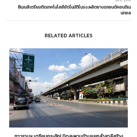
ซีเมนส์เตรียมติดเทคโนโลยีอัตโนมัติในรง.ผลิตยางรถยนต์คอนติเน
นทอล
RELATED ARTICLES
น
ชาวรามฯ เตรียมกระอัก! ปิดสะพานข้ามแยกลำสาลีสร้าง