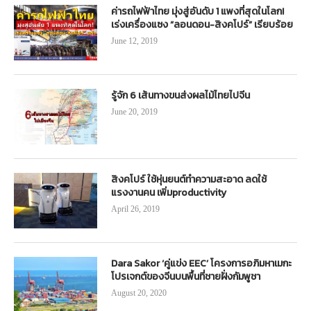
ค่ารถไฟฟ้าไทย มุ่งสู่อันดับ 1 แพงที่สุดในโลก!
เร่งเครื่องแซง “ลอนดอน-สิงคโปร์” เรียบร้อย
June 12, 2019
รู้จัก 6 เส้นทางขนส่งผลไม้ไทยไปจีน
June 20, 2019
สิงคโปร์ ใช้หุ่นยนต์ทำความสะอาด ลดใช้
แรงงานคน เพิ่มproductivity
April 26, 2019
Dara Sakor ‘คู่แข่ง EEC’ โครงการอภิมหาเมกะ
โปรเจกต์ของจีนบนพื้นที่ชายฝั่งกัมพูชา
August 20, 2020