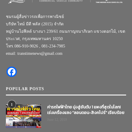
ชมรมผู้สื่อข่าวรถเพื่อการพาณิชย์
บริษัท ไทม์ มีดี พลัส (2015) จำกัด
หมู่บ้านไอฟีลด์ บางนา 239/61 ถนนกาญจนาภิเษก แขวงดอกไม้, เขต
ประเวศ, กรุงเทพมหานคร 10250
โทร.086-910-9026 , 081-234-7985
email: transtimenews@gmail.com
POPULAR POSTS
1
ค่ารถไฟฟ้าไทย มุ่งสู่อันดับ 1 แพงที่สุดในโลก!
เร่งเครื่องแซง “ลอนดอน-สิงคโปร์” เรียบร้อย
June 12, 2019