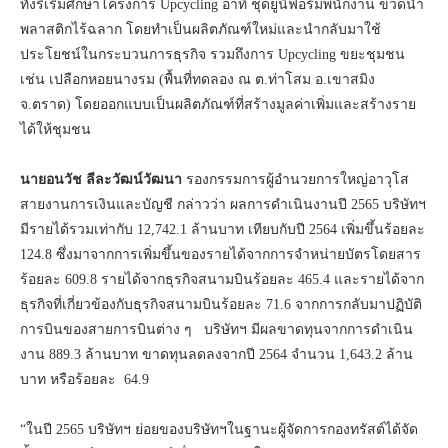
ทั้งริเริ่มศึกษาโครงการ Upcycling อาทิ ชุดยูนิฟอร์มพนักงาน ขวดน้ำ
พลาสติกไร้ฉลาก โดยทำเป็นผลิตภัณฑ์ใหม่และนำกลับมาใช้
ประโยชน์ในกระบวนการธุรกิจ รวมถึงการ Upcycling ขยะชุมชน
เช่น เปลือกหอยนางรม (พื้นที่ทดลอง ณ ต.ท่าโสม อ.เขาสมิง
จ.ตราด) โดยออกแบบเป็นผลิตภัณฑ์ที่สร้างมูลค่าเพิ่มและสร้างราย
ได้ให้ชุมชน
นายอนวัช ลีละวัฒน์วัฒนา
รองกรรมการผู้อำนวยการใหญ่อาวุโส
สายงานการเงินและบัญชี กล่าวว่า ผลการดำเนินงานปี 2565 บริษัทฯ
มีรายได้รวมเท่ากับ 12,742.1 ล้านบาท เทียบกับปี 2564 เพิ่มขึ้นร้อยละ
124.8 ซึ่งมาจากการเพิ่มขึ้นของรายได้จากการจำหน่ายบัตรโดยสาร
ร้อยละ 609.8 รายได้จากธุรกิจสนามบินร้อยละ 465.4 และรายได้จาก
ธุรกิจที่เกี่ยวข้องกับธุรกิจสนามบินร้อยละ 71.6 จากการกลับมาปฏิบัติ
การบินของสายการบินต่าง ๆ บริษัทฯ มีผลขาดทุนจากการดำเนิน
งาน 889.3 ล้านบาท ขาดทุนลดลงจากปี 2564 จำนวน 1,643.2 ล้าน
บาท หรือร้อยละ 64.9
“ในปี 2565 บริษัทฯ ย่อยของบริษัทฯในฐานะผู้จัดการกองทรัสต์ได้จัด