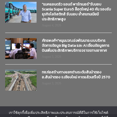
“แมคแอนดริว แอนด์ พาร์ทเนอร์”รับมอบ
Scania Super Euro5 ล็อตใหญ่ 40 คัน รองรับ
ธุรกิจโลจิสติกส์ รับมอบ ย้ำสแกนเนียมี
ประสิทธิภาพสูง
August 4, 2026
ภัทรพงศ์ฯ”หนุนบวท.เร่งพัฒนาระบบบริหาร
จัดการข้อมูล Big Data และ AI เชื่อมข้อมูลการ
บินเพิ่มประสิทธิภาพบริการจราจรทางอากาศ
August 3, 2026
ทช.ก่อสร้างทางแยกต่างระดับสันป่าตอง
อ.สันป่าตอง จ.เชียงใหม่ คาดแล้วเสร็จปี 2570
August 3, 2026
เราใช้คุกกี้เพื่อเพิ่มประสิทธิภาพและประสบการณ์ที่ดีในการใช้เว็บไซต์