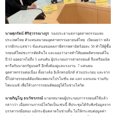
นายศุภรัตน์ ศิริสุวรรณางกูร
รองประธานสภาอุตสาหกรรมแห่ง
ประเทศไทย ตัวแทนสมาคมอุตสาหกรรมยายนต์ไทย เปิดเผยว่า หลัง
จากมีกระแสข่าว ข้อเสนอขอลดภาษีสรรพสามิตร้อยละ 50 ทำให้ผู้ซื้อ
รถยนต์ใหม่ชะการตัดสินใจ และมองว่าอาจทำให้ยอดผลิตรถยนต์ใน
ปี 63 ยอดอาจไม่ถึง 5 แสนคัน ผู้ประกอบการค่ายรถยนต์ จึงเตรียมนัด
หารือกับนายกรัฐมนตรี อีกทั้งต้องดูแลแรงงาน 7 แสนคน
อุตสาหกรรมต่อเนื่อง ทั้งยางล้อ อิเล็กทรอนิกส์ ส่วนประกอบ และจาก
นี้ไปค่ายรถยนต์ต้องจัดแพคเกจโปรโมชั่น ลด แลก แจกแถม ร่วมกับ
ไฟแนนซ์ เพื่อให้วงการรถยนต์พออยู่ได้ในช่วงโควิด
นายภิญโญ ธนวัชรภรณ์
นายกสมาคมผู้ประกอบการรถยนต์ใช้แล้ว
กล่าวว่า เมื่อสถานการณ์โควิดเป็นเช่นนี้ ที่ประชุมได้รับฟังข้อมูลจาก
บรรดารถมือสอง แม้กระตุ้นตลาดในช่วงสั้น ไม่ให้กระทบต่อมูลค่า