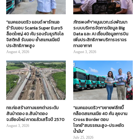
“แมคแอนดริว แอนด์ พาร์ทเนอ
ภัทรพงศ์ฯ”หนุนบวท.เร่งพัฒนา
ร์”รับมอบ Scania Super Euro5
ระบบบริหารจัดการข้อมูล Big
ล็อตใหญ่ 40 คัน รองรับธุรกิจโล
Data และ AI เชื่อมข้อมูลการบิน
จิสติกส์ รับมอบ ย้ำสแกนเนียมี
เพิ่มประสิทธิภาพบริการจราจร
ประสิทธิภาพสูง
ทางอากาศ
August 4, 2026
August 3, 2026
ทช.ก่อสร้างทางแยกต่างระดับ
“แมคแอนดริวฯ”ขยายฟลีท!บิ๊
สันป่าตอง อ.สันป่าตอง
กล็อตสแกนเนีย 40 คัน ลุยงาน
จ.เชียงใหม่ คาดแล้วเสร็จปี 2570
Cross Border ตอบ
โจทย์“สมรรถนะสูง-ประหยัด
August 3, 2026
น้ำมัน”
July 25, 2026