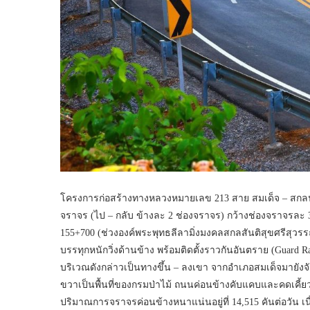
โครงการก่อสร้างทางหลวงหมายเลข 213 สาย สมเด็จ – สกล
จราจร (ไป – กลับ ข้างละ 2 ช่องจราจร) กว้างช่องจราจรละ 
155+700 (ช่วงองค์พระพุทธลีลามิ่งมงคลสกลสันติสุขศรีสุวร
บรรทุกหนักวิ่งด้านข้าง พร้อมติดตั้งราวกันอันตราย (Guard R
บริเวณดังกล่าวเป็นทางขึ้น – ลงเขา จากอำเภอสมเด็จมายังจั
ขวาเป็นพื้นที่ของกรมป่าไม้ ถนนค่อนข้างคับแคบและคดเคี้ยว ทำ
ปริมาณการจราจรค่อนข้างหนาแน่นอยู่ที่ 14,515 คันต่อวัน เนื่