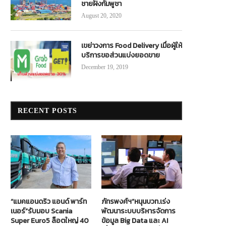
ชายฝั่งกัมพูชา
August 20, 2020
เขย่าวงการ Food Delivery เมื่อผู้ให้
บริการขอส่วนแบ่งยอดขาย
December 19, 2019
RECENT POSTS
“แมคแอนดริว แอนด์ พาร์ท
ภัทรพงศ์ฯ”หนุนบวท.เร่ง
เนอร์”รับมอบ Scania
พัฒนาระบบบริหารจัดการ
Super Euro5 ล็อตใหญ่ 40
ข้อมูล Big Data และ AI