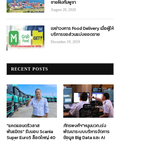
ชายฝั่งกัมพูชา
August 20, 2020
เขย่าวงการ Food Delivery เมื่อผู้ให้
O ทุ่มงบ 150 ล้าน ปิดดีล บ.ขนส่งสินค้า
BEST Express ชูนวัตกรรมศูนย์กร
บริการขอส่วนแบ่งยอดขาย
“Chemical Logistics”...
พัสดุ เพิ่มศักยภาพส่งพัสดุรวดเร
December 19, 2019
June 14, 2023
March 6, 2023
RECENT POSTS
“แคดแอนดริวลาส
ภัทรพงศ์ฯ”หนุนบวท.เร่ง
พันธมิตร” รับมอบ Scania
พัฒนาระบบบริหารจัดการ
Super Euro5 ล็อตใหญ่ 40
ข้อมูล Big Data และ AI