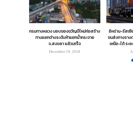
รขาคณิตบนถนน
กรมทางหลวง มอบของขวัญปีใหม่ก่อสร้าง
อิหร่าน-รัสเซ
ีมา เสร็จ
ทางแยกต่างระดับห้าแยกน้ำกระจาย
ขนส่งทางรางต
จ.สงขลา แล้วเสร็จ
เหนือ-ใต้ ระย
3
December 19, 2018
A