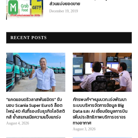
ส่วนแบ่งยอดขาย
December 19, 2019
RECENT POSTS
“แคดแอนดริวลาสพันธมิตร” รับ
ภัทรพงศ์ฯ”หนุนบวท.เร่งพัฒนา
มอบ Scania Super Euro5 ล็อต
ระบบบริหารจัดการข้อมูล Big
ใหญ่ 40 คันที่รองรับธุรกิจโลจิสติ
Data และ AI เชื่อมข้อมูลการบิน
กส์ ย้ำสแกนเนียความแข็งแกร่ง
เพิ่มประสิทธิภาพบริการจราจร
ทางอากาศ
August 4, 2026
August 3, 2026