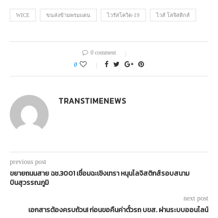
WICE
ขนส่งข้ามพรมแดน
ไวรัสโควิด-19
ไวส์ โลจิสติกส์
0 comment
0
TRANSTIMENEWS
previous post
ขยายถนนสาย ฉช.3001 เชื่อมฉะเชิงเทรา หนุนโลจิสติกส์รอบสนาม
บินสุวรรณภูมิ
next post
เอกสารต้องครบถ้วน! ก่อนขอคืนค่าตั๋วรถ บขส. ผ่านระบบออนไลน์