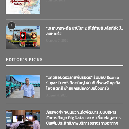
June 20, 2019
3
“เช เกบารา-อัล ปาชิโน” 2 ฮีโร่ท้ายสิบล้อที่ยังมี…
ลมหายใจ!
October 7, 2019
EDITOR’S PICKS
“แคดแอนดริวลาสพันธมิตร” รับมอบ Scania
Super Euro5 ล็อตใหญ่ 40 คันที่รองรับธุรกิจ
โลจิสติกส์ ย้ำสแกนเนียความแข็งแกร่ง
August 4, 2026
ภัทรพงศ์ฯ”หนุนบวท.เร่งพัฒนาระบบบริหาร
จัดการข้อมูล Big Data และ AI เชื่อมข้อมูลการ
บินเพิ่มประสิทธิภาพบริการจราจรทางอากาศ