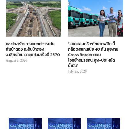
ทช.ก่อสร้างทางแยกต่างระดับ
“แมคแอนดริวฯ”ขยายฟลีท!บิ๊
สันป่าตอง อ.สันป่าตอง
กล็อตสแกนเนีย 40 คัน ลุยงาน
จ.เชียงใหม่ คาดแล้วเสร็จปี 2570
Cross Border ตอบ
โจทย์“สมรรถนะสูง-ประหยัด
August 3, 2026
น้ำมัน”
July 25, 2026