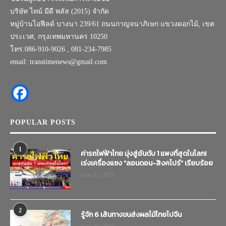
บริษัท ไทม์ มีดี พลัส (2015) จำกัด
หมู่บ้านไอฟีลด์ บางนา 239/61 ถนนกาญจนาภิเษก แขวงดอกไม้, เขต
ประเวศ, กรุงเทพมหานคร 10250
โทร.086-910-9026 , 081-234-7985
email: transtimenews@gmail.com
POPULAR POSTS
1
ค่ารถไฟฟ้าไทย มุ่งสู่อันดับ 1 แพงที่สุดในโลก!
เร่งเครื่องแซง “ลอนดอน-สิงคโปร์” เรียบร้อย
June 12, 2019
2
รู้จัก 6 เส้นทางขนส่งผลไม้ไทยไปจีน