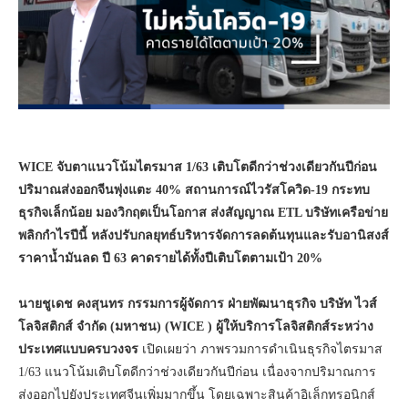
WICE
จับตาแนวโน้มไตรมาส
1/63
เติบโตดีกว่าช่วงเดียวกันปีก่อน
ปริมาณส่งออกจีนพุ่งแตะ
40%
สถานการณ์ไวรัสโควิด-
19
กระทบ
ธุรกิจเล็กน้อย มองวิกฤตเป็นโอกาส ส่งสัญญาณ
ETL
บริษัทเครือข่าย
พลิกกำไรปีนี้ หลังปรับกลยุทธ์บริหารจัดการลดต้นทุนและรับอานิสงส์
ราคาน้ำมันลด ปี
63
คาด
รายได้ทั้งปีเติบโตตามเป้า
20
%
นายชูเดช คงสุนทร กรรมการผู้จัดการ ฝ่ายพัฒนาธุรกิจ บริษัท ไวส์
โลจิสติกส์ จำกัด (มหาชน) (
WICE
) ผู้ให้บริการโลจิสติกส์ระหว่าง
ประเทศแบบครบวงจร
เปิดเผยว่า ภาพรวมการดำเนินธุรกิจไตรมาส
1/63 แนวโน้มเติบโตดีกว่าช่วงเดียวกันปีก่อน เนื่องจากปริมาณการ
ส่งออกไปยังประเทศจีนเพิ่มมากขึ้น โดยเฉพาะสินค้าอิเล็กทรอนิกส์