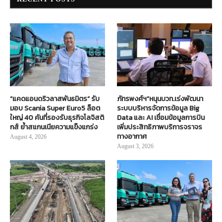
“แคดแอนดริวลาสพันธมิตร” รับ
ภัทรพงศ์ฯ”หนุนบวท.เร่งพัฒนา
มอบ Scania Super Euro5 ล็อต
ระบบบริหารจัดการข้อมูล Big
ใหญ่ 40 คันที่รองรับธุรกิจโลจิสติ
Data และ AI เชื่อมข้อมูลการบิน
กส์ ย้ำสแกนเนียความแข็งแกร่ง
เพิ่มประสิทธิภาพบริการจราจร
ทางอากาศ
August 4, 2026
August 3, 2026