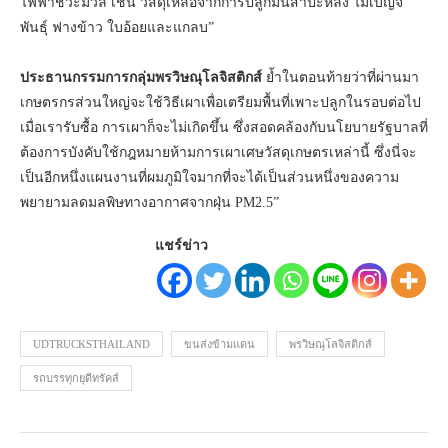
ไฟฟ้าชีวะมวล เช่น วัสดุเหลือจากการปลูกมันสำปะหลัง ไม้เบญจ
พันธุ์ ฟางข้าว ใบอ้อยและแกลบ”
ประธานกรรมการกลุ่มพรวิษณุโลจิสติกส์
ย้ำในตอนท้ายว่าที่ผ่านมา
เกษตรกรส่วนใหญ่จะใช้วิธีเผาเพื่อเตรียมพื้นที่เพาะปลูกในรอบต่อไป
เมื่อเรารับซื้อ การเผาก็จะไม่เกิดขึ้น ซึ่งสอดคล้องกับนโยบายรัฐบาลที่
ต้องการบังคับใช้กฎหมายห้ามการเผาเศษวัสดุเกษตรเหล่านี้ ซึ่งนี่จะ
เป็นอีกหนึ่งแผนงานที่ผมภูมิใจมากที่จะได้เป็นส่วนหนึ่งของความ
พยายามลดมลพิษทางอากาศจากฝุ่น PM2.5”
แชร์ข่าว
UDTRUCKSTHAILAND
ขนส่งข้ามแดน
พรวิษณุโลจิสติกส์
รถบรรทุกยุดีทรัคส์