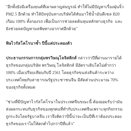
“อีกทั้งยังมีเครื่องยนต์ที่เผาผลาญสมบูรณ์ ทำให้ไม่มีปัญหาเรื่องฝุ่นจิ๋ว
PM2.5 อีกด้วย ทำให้ปัจจุบันทางบริษัทได้หันมาใช้น้ำมันดีเซล B20
เกือบ 100% ทั้งกองรถ เพื่อเป็นการช่วยลดต้นทุนหลักทางธุรกิจ และ
ยังช่วยลดปัญหามลพิษทางอากาศอีกด้วย”
พิษไวรัสโคโรนาซ้ำ ปีนี้แค่ประคองตัว
ประธานกรรมการกลุ่มพรวิษณุโลจิสติกส์
กล่าวว่าปีที่ผ่านมารายได้
ธุรกิจของกลุ่มบริษัท พรวิษณุ โลจิสติกส์ มีอัตราเติบโตไม่ต่ำกว่า
100% เมื่อเปรียบเทียบกับปี 2561 โดยธุรกิจขนส่งสินค้าระหว่าง
ประเทศไทยกับสาธารณรัฐประชาชนจีน มีสัดส่วนประมาณ 70%
ของธุรกิจทั้งหมด
“ช่วงที่มีปัญหาไวรัสโคโรนาในประเทศจีนขณะนี้ ต้องยอมรับว่ามัน
ส่งผลกระทบกับธุรกิจของทุกคนที่ทำกับประเทศจีนเพราะทุกกิจกรรม
ถูกระงับโดยรัฐบาลจีน เราจึงคิดว่าปีนี้น่าจะเป็นปีที่เราต้องประคอง
ธุรกิจของเราไม่ให้ตกต่ำไปกว่าปีที่แล้ว”