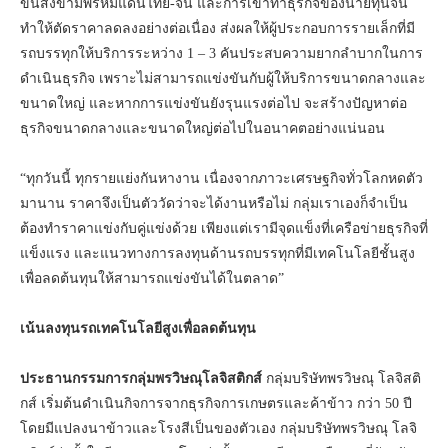
ขนส่งข้ามพรหมแดนไทย-จีน และการเข้าทำธุรกิจของนายทุนจีน
ทำให้ตัดราคาลดลงอย่างต่อเนื่อง ส่งผลให้ผู้ประกอบการรายเล็กที่มี
รถบรรทุกให้บริการระหว่าง 1 – 3 คันประสบความยากลำบากในการ
ดำเนินธุรกิจ เพราะไม่สามารถแข่งขันกับผู้ให้บริการขนาดกลางและ
ขนาดใหญ่ และหากการแข่งขันยังรุนแรงต่อไป จะสร้างปัญหาต่อ
ธุรกิจขนาดกลางและขนาดใหญ่ต่อไปในอนาคตอย่างแน่นอน
“ทุกวันนี้ ทุกรายแย่งกันหางาน เนื่องจากภาวะเศรษฐกิจทั่วโลกหดตัว
มานาน ราคาจึงเป็นตัววัดว่าจะได้งานหรือไม่ กลุ่มเราเองก็จำเป็น
ต้องทำราคาแข่งกับคู่แข่งด้วย เพียงแต่เรามีจุดแข็งที่เครือข่ายธุรกิจที่
แข็งแรง และแนวทางการลงทุนด้านรถบรรทุกที่มีเทคโนโลยีชั้นสูง
เพื่อลดต้นทุนให้สามารถแข่งขันได้ในตลาด”
เน้นลงทุนรถเทคโนโลยีสูงเพื่อลดต้นทุน
ประธานกรรมการกลุ่มพรวิษณุโลจิสติกส์
กลุ่มบริษัทพรวิษณุ โลจิสติ
กส์ เริ่มต้นดำเนินกิจการจากธุรกิจการเกษตรและค้าข้าว กว่า 50 ปี
โดยมีแปลงนาข้าวและโรงสีเป็นของตัวเอง กลุ่มบริษัทพรวิษณุ โลจิ