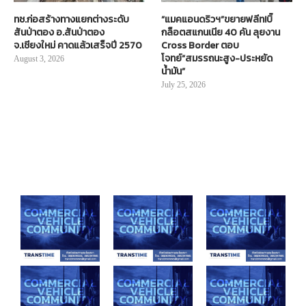
ทช.ก่อสร้างทางแยกต่างระดับ
“แมคแอนดริวฯ”ขยายฟลีท!บิ๊
สันป่าตอง อ.สันป่าตอง
กล็อตสแกนเนีย 40 คัน ลุยงาน
จ.เชียงใหม่ คาดแล้วเสร็จปี 2570
Cross Border ตอบ
โจทย์“สมรรถนะสูง-ประหยัด
August 3, 2026
น้ำมัน”
July 25, 2026