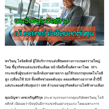
พรวิษณุ โลจิสติกส์ ผู้ให้บริการขนส่งพืชผลทางการเกษตรรายใหญ่
ไทย ชี้ธุรกิจขนส่งแข่งขันเดือด หน้ามืดถึงขั้นตัดราคาโหด 30%
กระทบชิ่งผู้ขนส่งรายเล็กล้มหายตายจาก ลุยใช้รถบรรทุกเทคโนโลยี
สูง เปลี่ยนใช้ B20 ทั้งฟลีทช่วยลดต้นทุน-ลดมลพิษทางอากาศ ย้ำปีนี้
แค่ประคองตัวหันทุ่มกว่า 600 ล้านขยายธุรกิจพลังงานไฟฟ้าทางเลือก
คุณบัญชา เดชเจริญศิริกุล
ประธานกรรมการกลุ่มบริษัทพรวิษณุ โลจิ
สติกส์ เปิดเผยว่าปัจจุบันมีการแข่งขันอย่างรุนแรง โดยเฉพาะการ