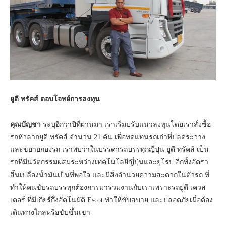
ยูดี ทรัคส์ ตอบโจทย์การลงทุน
คุณบัญชา
ระบุอีกว่าปีที่ผ่านมา เราเริ่มปรับแนวลงทุนโดยเราสั่งซื้อ
รถหัวลากยูดี ทรัคส์ จำนวน 21 คัน เพื่อทดแทนรถเก่าที่ปลดระวาง
และขยายกองรถ เราพบว่าในบรรดารถบรรทุกญี่ปุ่น ยูดี ทรัคส์ เป็น
รถที่มีนวัตกรรมผสมระหว่างเทคโนโลยีญี่ปุ่นและยุโรป อีกทั้งอัตรา
สิ้นเปลืองน้ำมันเป็นที่พอใจ และมีสิ่งอำนวยความสะดวกในตัวรถ ที่
ทำให้คนขับรถบรรทุกต้องการมาร่วมงานกับเราเพราะรถยูดี เควส
เตอร์ ที่มีเกียร์กึ่งอัตโนมัติ Escot ทำให้ขับสบาย และปลอดภัยเมื่อต้อง
เดินทางไกลหรือขับขึ้นเขา