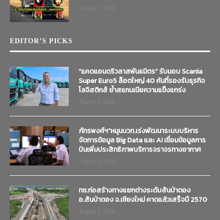
October 7, 2019
EDITOR’S PICKS
“แคดแอนดริวลาสพันธมิตร” รับมอบ Scania
Super Euro5 ล็อตใหญ่ 40 คันที่รองรับธุรกิจ
โลจิสติกส์ ย้ำสแกนเนียความแข็งแกร่ง
August 4, 2026
ภัทรพงศ์ฯ”หนุนบวท.เร่งพัฒนาระบบบริหาร
จัดการข้อมูล Big Data และ AI เชื่อมข้อมูลการ
บินเพิ่มประสิทธิภาพบริการจราจรทางอากาศ
August 3, 2026
ทช.ก่อสร้างทางแยกต่างระดับสันป่าตอง
อ.สันป่าตอง จ.เชียงใหม่ คาดแล้วเสร็จปี 2570
August 3, 2026