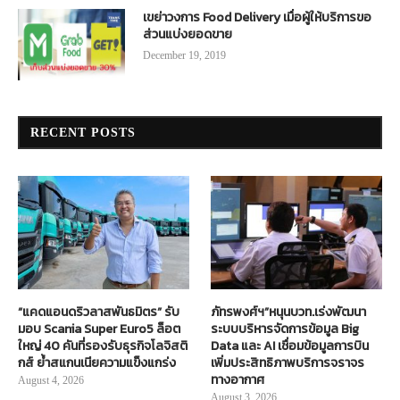
เขย่าวงการ Food Delivery เมื่อผู้ให้บริการขอ
ส่วนแบ่งยอดขาย
December 19, 2019
RECENT POSTS
“แคดแอนดริวลาสพันธมิตร” รับ
ภัทรพงศ์ฯ”หนุนบวท.เร่งพัฒนา
มอบ Scania Super Euro5 ล็อต
ระบบบริหารจัดการข้อมูล Big
ใหญ่ 40 คันที่รองรับธุรกิจโลจิสติ
Data และ AI เชื่อมข้อมูลการบิน
กส์ ย้ำสแกนเนียความแข็งแกร่ง
เพิ่มประสิทธิภาพบริการจราจร
ทางอากาศ
August 4, 2026
August 3, 2026