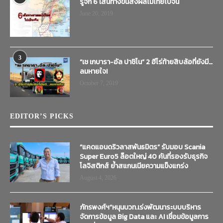
รู้จัก 6 เส้นทางขนส่งผลไม้ไทยไปจีน
June 20, 2019
3
“เช เกบารา-อัล ปาชิโน” 2 ฮีโร่ท้ายสิบล้อที่ยังมี…
ลมหายใจ!
October 7, 2019
EDITOR’S PICKS
“แคดแอนดริวลาสพันธมิตร” รับมอบ Scania
Super Euro5 ล็อตใหญ่ 40 คันที่รองรับธุรกิจ
โลจิสติกส์ ย้ำสแกนเนียความแข็งแกร่ง
August 4, 2026
ภัทรพงศ์ฯ”หนุนบวท.เร่งพัฒนาระบบบริหาร
จัดการข้อมูล Big Data และ AI เชื่อมข้อมูลการ