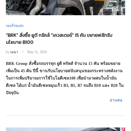
รอบรั้วขนส่ง
“BRK” สั่งซื้อ ยูดี ทรัคส์ “เควสเตอร์” 15 คัน ขยายฟลีทรับ
นโยบาย B100
by
เมษา
May 31, 2019
BRK Group สั่งซื้อรถบรรทุก ยูดี ทรัคส์ จำนวน 15 คัน พร้อมขยาย
เพิ่มเป็น 45 คัน ปีนี้ ขานรับนโยบาย
สนับสนุนของกระทรวงพลังงาน
ในการเพิ่มปริมาณการใช้
ไบโอดีเซล100 เ
พื่อนำมาผสมในน้ำมัน
ดีเซล ได้แก่ น้ำมันดีเซลหมุนเร็ว
B
3
, B
5
, B7
จนถึง
B10
และ
B20
ใน
ปัจจุบัน
อ่านต่อ