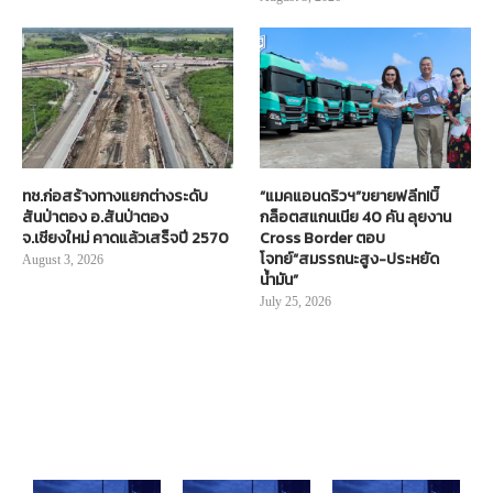
ทช.ก่อสร้างทางแยกต่างระดับ
“แมคแอนดริวฯ”ขยายฟลีท!บิ๊
สันป่าตอง อ.สันป่าตอง
กล็อตสแกนเนีย 40 คัน ลุยงาน
จ.เชียงใหม่ คาดแล้วเสร็จปี 2570
Cross Border ตอบ
โจทย์“สมรรถนะสูง-ประหยัด
August 3, 2026
น้ำมัน”
July 25, 2026