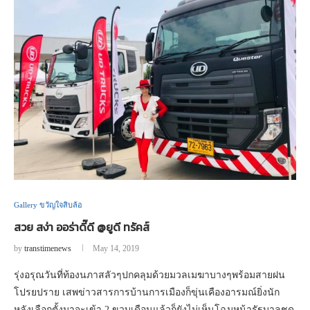
Gallery ขวัญใจสิบล้อ
สวย สง่า ออร่าดี๊ดี @ยูดี ทรัคส์
by
transtimenews
May 14, 2019
รุ่งอรุณวันที่ท้องนภาสลัวๆปกคลุมด้วยมวลเมฆาบางๆพร้อมสายฝน
โปรยปราย เสพข่าวสารการบ้านการเมืองก็ขุ่นเคืองอารมณ์ยิ่งนัก
หลังเลือกตั้งมาจะเข้า 2 ขวบเดือนแล้วก็ยังไม่เห็นโฉมหน้ารัฐบาลชุด