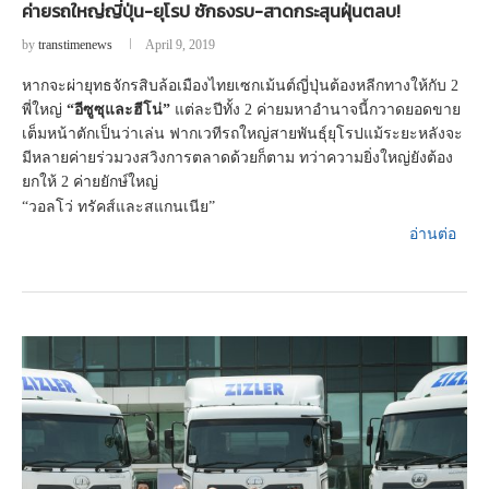
ค่ายรถใหญ่ญี่ปุ่น-ยุโรป ชักธงรบ-สาดกระสุนฝุ่นตลบ!
by
transtimenews
April 9, 2019
หากจะผ่ายุทธจักรสิบล้อเมืองไทยเซกเม้นต์ญี่ปุ่นต้องหลีกทางให้กับ 2
พี่ใหญ่
“อีซูซุและฮีโน่”
แต่ละปีทั้ง 2 ค่ายมหาอำนาจนี้กวาดยอดขาย
เต็มหน้าตักเป็นว่าเล่น ฟากเวทีรถใหญ่สายพันธุ์ยุโรปแม้ระยะหลังจะ
มีหลายค่ายร่วมวงสวิงการตลาดด้วยก็ตาม ทว่าความยิ่งใหญ่ยังต้อง
ยกให้ 2 ค่ายยักษ์ใหญ่
“วอลโว่ ทรัคส์และสแกนเนีย”
อ่านต่อ