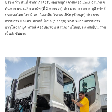
บริษัท วีระนันท์ จำกัด กำลังรับมอบรถยูดี เควสเตอร์ Escot จำนวน 6
คันจาก มร. เอลิค ลาบัท (ที่ 2 จากขวา) ประธานกรรมการ ยูดี ทรัคส์
ประเทศไทย โดยมี มร. โจอาคิม โรเซนเบิร์ก (ซ้ายสุด) ประธาน
กรรมการ และมร. ฌาคส์ มิเชล (ขวาสุด) รองประธานกรรมการ
อาวุโสจาก ยูดี ทรัคส์ คอร์ปอเรชั่น สำนักงานใหญ่ประเทศญี่ปุ่น ร่วม
เป็นสักขีพยาน