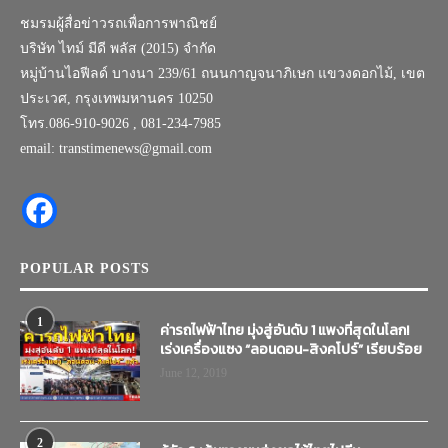
ชมรมผู้สื่อข่าวรถเพื่อการพาณิชย์
บริษัท ไทม์ มีดี พลัส (2015) จำกัด
หมู่บ้านไอฟีลด์ บางนา 239/61 ถนนกาญจนาภิเษก แขวงดอกไม้, เขต
ประเวศ, กรุงเทพมหานคร 10250
โทร.086-910-9026 , 081-234-7985
email: transtimenews@gmail.com
POPULAR POSTS
1
ค่ารถไฟฟ้าไทย มุ่งสู่อันดับ 1 แพงที่สุดในโลก!
เร่งเครื่องแซง “ลอนดอน-สิงคโปร์” เรียบร้อย
June 12, 2019
2