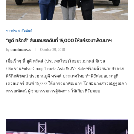
ข่าวประชาสัมพันธ์
“ยูดี ทรัคส์” ส่งมอบรถคันที่ 15,000 ให้แก่รจนาพัฒนาฯ
by
transtimenews
October 29, 2018
เมื่อเร็วๆ นี้ ยูดี ทรัคส์ (ประเทศไทย)โดยมร.ฌาคส์ มิเชล
ประธานVolvo Group Trucks Asia & JVs Salesพร้อมด้วยนายกำลาภ
ศิริกิตติวัฒน์ ประธานยูดี ทรัคส์ ประเทศไทย ทำพิธีส่งมอบรถยูดี
เควสเตอร์ คันที่ 15,000 ให้แก่รจนาพัฒนาฯ โดยมีนางสาวณัฏฐณิชา
พรรณพัฒน์ ผู้ช่วยกรรมการผู้จัดการ ให้เกียรติรับมอบ