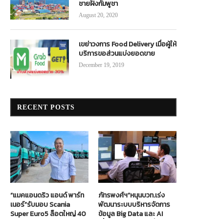
ชายฝั่งกัมพูชา
August 20, 2020
เขย่าวงการ Food Delivery เมื่อผู้ให้
บริการขอส่วนแบ่งยอดขาย
December 19, 2019
RECENT POSTS
“แมคแอนดริว แอนด์ พาร์ท
ภัทรพงศ์ฯ”หนุนบวท.เร่ง
เนอร์”รับมอบ Scania
พัฒนาระบบบริหารจัดการ
Super Euro5 ล็อตใหญ่ 40
ข้อมูล Big Data และ AI