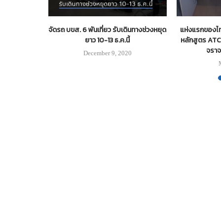
รางคึกคัก!
จัดรถ บขส. 6 พันเที่ยว รับเดินทางช่วงหยุด
แห่งแรกของไท
7 ล้านคน
ยาว 10-13 ธ.ค.นี้
หลักสูตร ATC
จราจ
December 9, 2020