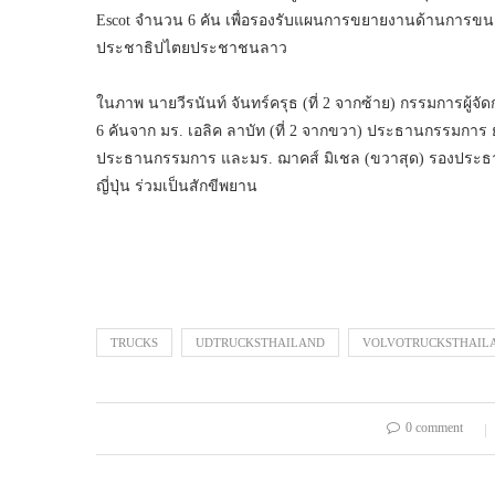
Escot จำนวน 6 คัน เพื่อรองรับแผนการขยายงานด้านการขนส
ประชาธิปไตยประชาชนลาว
ในภาพ นายวีรนันท์ จันทร์ครุธ (ที่ 2 จากซ้าย) กรรมการผู้จั
6 คันจาก มร. เอลิค ลาบัท (ที่ 2 จากขวา) ประธานกรรมการ ยู
ประธานกรรมการ และมร. ฌาคส์ มิเชล (ขวาสุด) รองประธาน
ญี่ปุ่น ร่วมเป็นสักขีพยาน
TRUCKS
UDTRUCKSTHAILAND
VOLVOTRUCKSTHAIL
0 comment