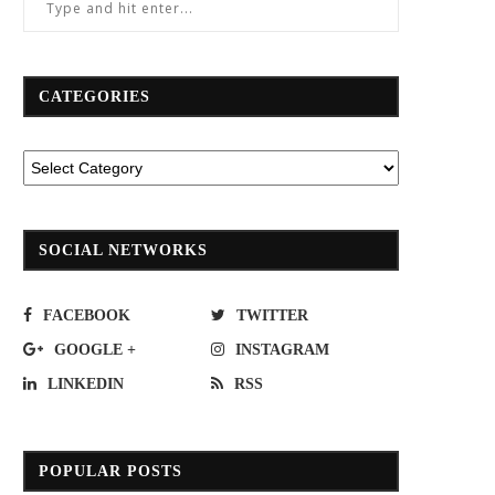
ม่ต้องหาวเรอรอ!จุดจอดพักรถบรรทุก
ทางหลวงแจ้งปิดการจราจรทางห
เพชรบูรณ์(ขาออก)เปิดให้บริการเร็วๆนี้
หมายเลข 35 (ถนนพระราม 2)
CATEGORIES
June 7, 2021
January 11, 2019
SOCIAL NETWORKS
FACEBOOK
TWITTER
GOOGLE +
INSTAGRAM
LINKEDIN
RSS
POPULAR POSTS