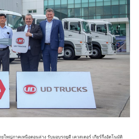
งรายใหญ่ภาคเหนือตอนล่าง รับมอบรถยูดี เควสเตอร์ เกียร์กึ่งอัตโนมัติ