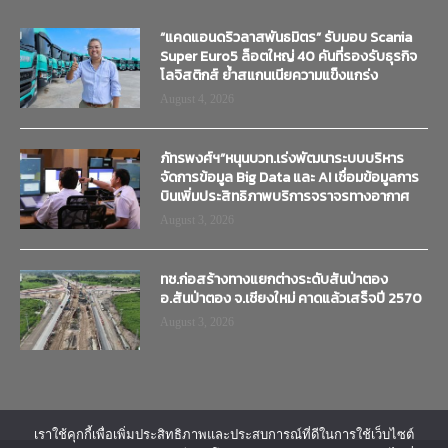
“แคดแอนดริวลาสพันธมิตร” รับมอบ Scania
Super Euro5 ล็อตใหญ่ 40 คันที่รองรับธุรกิจ
โลจิสติกส์ ย้ำสแกนเนียความแข็งแกร่ง
August 4, 2026
ภัทรพงศ์ฯ”หนุนบวท.เร่งพัฒนาระบบบริหาร
จัดการข้อมูล Big Data และ AI เชื่อมข้อมูลการ
บินเพิ่มประสิทธิภาพบริการจราจรทางอากาศ
August 3, 2026
ทช.ก่อสร้างทางแยกต่างระดับสันป่าตอง
อ.สันป่าตอง จ.เชียงใหม่ คาดแล้วเสร็จปี 2570
August 3, 2026
เราใช้คุกกี้เพื่อเพิ่มประสิทธิภาพและประสบการณ์ที่ดีในการใช้เว็บไซต์