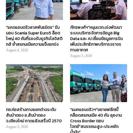
“แคดแอนดริวลาสพันธมิตร” รับ
ภัทรพงศ์ฯ”หนุนบวท.เร่งพัฒนา
มอบ Scania Super Euro5 ล็อต
ระบบบริหารจัดการข้อมูล Big
ใหญ่ 40 คันที่รองรับธุรกิจโลจิสติ
Data และ AI เชื่อมข้อมูลการบิน
กส์ ย้ำสแกนเนียความแข็งแกร่ง
เพิ่มประสิทธิภาพบริการจราจร
ทางอากาศ
August 4, 2026
August 3, 2026
ทช.ก่อสร้างทางแยกต่างระดับ
“แมคแอนดริวฯ”ขยายฟลีท!บิ๊
สันป่าตอง อ.สันป่าตอง
กล็อตสแกนเนีย 40 คัน ลุยงาน
จ.เชียงใหม่ คาดแล้วเสร็จปี 2570
Cross Border ตอบ
โจทย์“สมรรถนะสูง-ประหยัด
August 3, 2026
น้ำมัน”