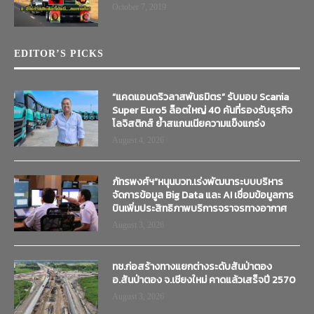
October 7, 2019
EDITOR’S PICKS
“แคดแอนดริวลาสพันธมิตร” รับมอบ Scania
Super Euro5 ล็อตใหญ่ 40 คันที่รองรับธุรกิจ
โลจิสติกส์ ย้ำสแกนเนียความแข็งแกร่ง
August 4, 2026
ภัทรพงศ์ฯ”หนุนบวท.เร่งพัฒนาระบบบริหาร
จัดการข้อมูล Big Data และ AI เชื่อมข้อมูลการ
บินเพิ่มประสิทธิภาพบริการจราจรทางอากาศ
August 3, 2026
ทช.ก่อสร้างทางแยกต่างระดับสันป่าตอง
อ.สันป่าตอง จ.เชียงใหม่ คาดแล้วเสร็จปี 2570
August 3, 2026