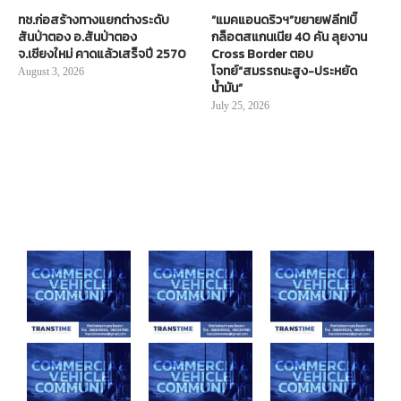
ทช.ก่อสร้างทางแยกต่างระดับ
“แมคแอนดริวฯ”ขยายฟลีท!บิ๊
สันป่าตอง อ.สันป่าตอง
กล็อตสแกนเนีย 40 คัน ลุยงาน
จ.เชียงใหม่ คาดแล้วเสร็จปี 2570
Cross Border ตอบ
โจทย์“สมรรถนะสูง-ประหยัด
August 3, 2026
น้ำมัน”
July 25, 2026