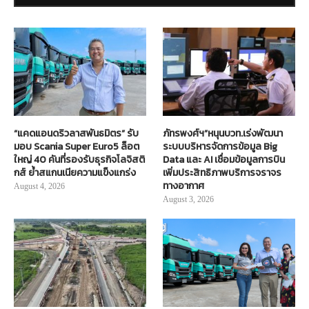
“แคดแอนดริวลาสพันธมิตร” รับ
ภัทรพงศ์ฯ”หนุนบวท.เร่งพัฒนา
มอบ Scania Super Euro5 ล็อต
ระบบบริหารจัดการข้อมูล Big
ใหญ่ 40 คันที่รองรับธุรกิจโลจิสติ
Data และ AI เชื่อมข้อมูลการบิน
กส์ ย้ำสแกนเนียความแข็งแกร่ง
เพิ่มประสิทธิภาพบริการจราจร
ทางอากาศ
August 4, 2026
August 3, 2026