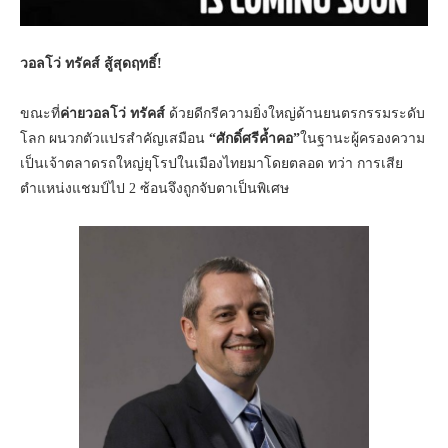
วอลโว่ ทรัคส์ สู้สุดฤทธิ์
!
ขณะที่
ค่ายวอลโว่ ทรัคส์
ด้วยดีกรีความยิ่งใหญ่ด้านยนตรกรรมระดับ
โลก ผนวกตัวแปรสำคัญเสมือน
“ศักดิ์ศรีค้ำคอ”
ในฐานะผู้ครองความ
เป็นเจ้าตลาดรถใหญ่ยุโรปในเมืองไทยมาโดยตลอด ทว่า การเสีย
ตำแหน่งแชมป์ไป 2 ซ้อนจึงถูกจับตาเป็นพิเศษ