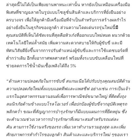
ล่าสุดนี้ไม่ได้เป็นเพียงยานพาหนะเท่านั้น หากยังเป็นเหมือนเครื่องมือ
พิเศษที่ชาญฉลาดในรูปแบบโซลูชั่นสินค้าและบริการที่ยั่งยืนอย่าง
ครบวงจร เพื่อให้ลูกค้ามีเครื่องมือที่จำเป็นสำหรับการสร้างผลกำไร
อย่างยั่งยืนในธุรกิจของลูกค้า ส่วนความโดดเด่นรถรุ่นใหม่นี้
มี
คุณสมบัติที่เห็นได้ชัดเจนที่สุดคือหัวเก๋งที่ออกแบบใหม่หมด ผนวกด้วย
เทคโนโลยีใหม่ล้ำสมัย เพิ่มความสะดวกสบายให้กับผู้ขับขี่ และมี
ทัศนวิสัยดียิ่งขึ้นจากการปรับตำแหน่งผู้ขับขี่และการใช้แดชบอร์ดที่
ต่ำกว่าเดิม อีกทั้งอากาศพลศาสตร์ พร้อมทั้งระบบขับเคลื่อนใหม่ที่
ช่วยลดการใช้น้ำมันเชื้อเพลิงได้ถึง 5%
“ด้านความปลอดภัยในการขับขี่ สแกนเนียได้ปรับปรุงคุณสมบัติด้าน
ความปลอดภัยใหม่ทั้งแบบแอคทีฟและแพสซีฟ อย่างเช่น การเป็นเจ้า
แรกในอุตสาหกรรมยานยนต์เพื่อการพาณิชย์ขนาดใหญ่ ที่ติดตั้งถุง
ลมนิรภัยด้านข้างแบบโรลโอเวอร์ เพื่อปกป้องผู้ขับขี่จากอุบัติเหตุรถ
พลิกคว่ำ
ขณะที่
สัญญาการบำรุงรักษาก็มีแบบแผนการที่ยืดหยุ่น ซึ่ง
จะคำนวณช่วงเวลาการบำรุงรักษาที่เหมาะสมสำหรับรถแต่ละ
คัน
ตามการใช้งานจริงของรถ เพิ่มเวลาทำงานรวมสูงสุด และเพิ่ม
ศักยภาพการทำกำไรของลูกค้า สินค้าและและบริการใหม่
ๆของเรา