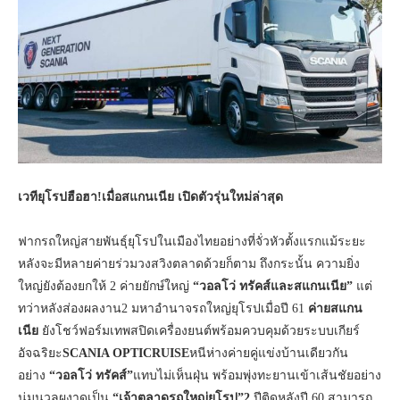
เวทียุโรปฮือฮา
!เมื่อสแกนเนีย เปิดตัวรุ่นใหม่ล่าสุด
ฟากรถใหญ่สายพันธุ์ยุโรปในเมืองไทยอย่างที่จั่วหัวตั้งแรกแม้ระยะ
หลังจะมีหลายค่ายร่วมวงสวิงตลาดด้วยก็ตาม ถึงกระนั้น ความยิ่ง
ใหญ่ยังต้องยกให้ 2 ค่ายยักษ์ใหญ่
“วอลโว่ ทรัคส์และสแกนเนีย”
แต่
ทว่าหลังส่องผลงาน2 มหาอำนาจรถใหญ่ยุโรปเมื่อปี 61
ค่ายสแกน
เนีย
ยังโชว์ฟอร์มเทพสปิดเครื่องยนต์พร้อมควบคุมด้วยระบบเกียร์
อัจฉริยะ
SCANIA OPTICRUISE
หนีห่างค่ายคู่แข่งบ้านเดียวกัน
อย่าง
“วอลโว่ ทรัคส์”
แทบไม่เห็นฝุ่น พร้อมพุ่งทะยานเข้าเส้นชัยอย่าง
นุ่มนวลผงาดเป็น
“เจ้าตลาดรถใหญ่ยุโรป”2
ปีติดหลังปี 60 สามารถ