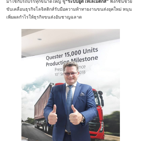
มาใช้กับรถบรรทุกขนาดใหญ่ ชู
“ระบบยูดี เทเลเมติกส์”
ฟังก์ชั่นช่วย
ขับเคลื่อนธุรกิจโลจิสติกส์รับมือความท้าทายงานขนส่งยุคใหม่ หนุน
เพิ่มผลกำไรให้ธุรกิจขนส่งอันชาญฉลาด