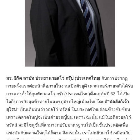
มร. อิริค ลาบัท ประธานวอลโว่ กรุ๊ป (ประเทศไทย)
กับการปรากฏ
กายครั้งแรกต่อหน้าสื่อภายในงานเปิดตัวยูดี เควสเตอร์ภายหลังได้รับ
การแต่งตั้งให้กุมทัพวอลโว่ กรุ๊ป(ประเทศไทย)ตั้งแต่ต้นปี 62 ได้เปิด
ใจถึงภารกิจสุดท้าทายในสมรภูมิรถใหญ่เมืองไทยโดยมี
“บัลลังก์เจ้า
ยุโรป
” เป็นเดิมพันว่าวอลโว่ ทรัคส์ ในประเทศไทยค่อนข้างซับซ้อน
เพราะตลาดใหญ่จะเป็นค่ายรถญี่ปุ่น เพราะฉะนั้น แม้ในอดีตวอลโว่
ทรัคส์ จะมีโซลูชั่นที่สามารถปรับมาตรฐานให้เป็นชั้นประหยัดเพื่อ
แข่งขันกับตลาดใหญ่ได้ก็ตาม ถึงกระนั้น เราไม่หยิบมาใช้เหมือนกับ