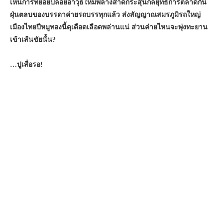
เห็นการทยอยปล่อยอาวุธใหม่พลางสาดกระสุนกลยุทธ์การตลาดกัน
ฝุ่นตลบของบรรดาค่ายรถบรรทุกแล้ว ส่งสัญญาณสมรภูมิรถใหญ่
เมืองไทยปีหมูทองนี้ดุเดือดเลือดพล่านแน่ ส่วนค่ายไหนจะพุ่งทะยาน
เข้าเส้นชัยนั้น?
…ปูเสื่อรอ
!