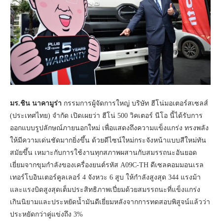
มร.ชิน นาคามูร่า
กรรมการผู้จัดการใหญ่ บริษัท ฮีโน่มอเตอร์สเซลส์
(ประเทศไทย) จำกัด เปิดเผยว่า ฮีโน่ 500 วิคเตอร์ นีโอ นี้ได้รับการ
ออกแบบรูปลักษณ์ภายนอกใหม่ เพื่อแสดงถึงความแข็งแกร่ง ทรงพลัง
ให้มีความเด่นชัดมากยิ่งขึ้น ด้วยดีไซน์ใหม่กระจังหน้าแบบสีใหม่ทัน
สมัยขึ้น เหมาะกับการใช้งานทุกสภาพผสานกับสมรรถนะอันยอด
เยี่ยมจากขุมกำลังของเครื่องยนต์รหัส A09C-TH ดีเซลคอมมอนเรล
เทอร์โบอินเตอร์คูลเลอร์ 4 จังหวะ 6 สูบ ให้กำลังสูงสุด 344 แรงม้า
และแรงบิดสูงสุดเต็มประสิทธิภาพเปี่ยมด้วยสมรรถนะที่แข็งแกร่ง
เกินนิยามและประหยัดน้ำมันดีเยี่ยมหลังจากการทดสอบพิสูจน์แล้วว่า
ประหยัดกว่าคู่แข่งถึง 3%