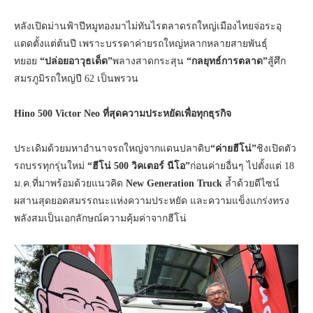
หลังเปิดม่านฟ้าปีหมูทองมาไม่ทันไรตลาดรถใหญ่เมืองไทยจ่อระอุ
แดดตั้งแต่ต้นปี เพราะบรรดาค่ายรถใหญ่หลากหลายสายพันธุ์
ทยอย
“ปล่อยอาวุธเด็ด”
พลางสาดกระสุน
“กลยุทธ์การตลาด”
สู้ศึก
สมรภูมิรถใหญ่ปี 62 เป็นพรวน
Hino 500 Victor Neo ที่สุดความประหยัดเพื่อทุกธุรกิจ
ประเดิมด้วยมหาอำนาจรถใหญ่จากแดนปลาดิบ
“ค่ายฮีโน่”
ชิงเปิดตัว
รถบรรทุกรุ่นใหม่
“ฮีโน่ 500 วิคเตอร์ นีโอ”
ก่อนค่ายอื่นๆ ไปตั้งแต่ 18
ม.ค.ที่มาพร้อมด้วยแนวคิด
New Generation Truck
ล้ำด้วยดีไซน์
ผสานสุดยอดสมรรถนะแห่งความประหยัด และความแข็งแกร่งทรง
พลังสมเป็นเอกลักษณ์ความคุ้มค่าจากฮีโน่