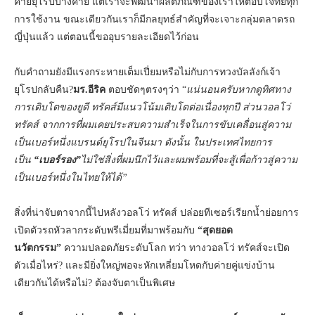
ค่ายยุโรปบางค่าย แต่เราจะพัฒนาผลิตภัณฑ์ของเราให้ตอบโจทย์ทุก
การใช้งาน ขณะเดียวกันเราก็มีกลยุทธ์สำคัญที่จะเจาะกลุ่มตลาดรถ
ญี่ปุ่นแล้ว แต่ตอนนี้ขออุบรายละเอียดไว้ก่อน
กับคำถามยังมีแรงกระหายเต็มเปี่ยมหรือไม่กับการทวงบัลลังก์เจ้า
ยุโรปกลับคืน?
มร.อีริค
ตอบชัดๆตรงๆว่า “
แน่นอนครับหากดูทิศทาง
การเติบโตของยูดี ทรัคส์มีแนวโน้มเติบโตต่อเนื่องทุกปี ส่วนวอลโว่
ทรัคส์ จากการที่ผมเคยประสบความสำเร็จในการขับเคลื่อนสู่ความ
เป็นเบอร์หนึ่งแบรนด์ยุโรปในจีนมา ดังนั้น ในประเทศไทยการ
เป็น
“เบอร์รอง”
ไม่ใช่สิ่งที่ผมนึกไว้และผมพร้อมที่จะสู้เพื่อก้าวสู่ความ
เป็นเบอร์หนึ่งในไทยให้ได้”
สิ่งที่น่าจับตาจากนี้ไปหลังวอลโว่ ทรัคส์ ปล่อยทีเซอร์เรียกน้ำย่อยการ
เปิดตัวรถหัวลากระดับพรีเมี่ยมที่มาพร้อมกับ
“สุดยอด
นวัตกรรม”
ความปลอดภัยระดับโลก ทว่า ทางวอลโว่ ทรัคส์จะเปิด
ตัวเมื่อไหร่? และมียิ่งใหญ่พอจะหักเหลี่ยมโหดกับค่ายคู่แข่งบ้าน
เดียวกันได้หรือไม่? ต้องจับตาเป็นพิเศษ