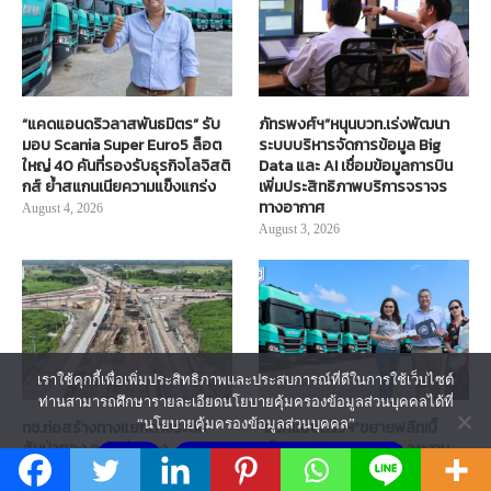
“แคดแอนดริวลาสพันธมิตร” รับ
ภัทรพงศ์ฯ”หนุนบวท.เร่งพัฒนา
มอบ Scania Super Euro5 ล็อต
ระบบบริหารจัดการข้อมูล Big
ใหญ่ 40 คันที่รองรับธุรกิจโลจิสติ
Data และ AI เชื่อมข้อมูลการบิน
กส์ ย้ำสแกนเนียความแข็งแกร่ง
เพิ่มประสิทธิภาพบริการจราจร
ทางอากาศ
August 4, 2026
August 3, 2026
เราใช้คุกกี้เพื่อเพิ่มประสิทธิภาพและประสบการณ์ที่ดีในการใช้เว็บไซต์
ท่านสามารถศึกษารายละเอียดนโยบายคุ้มครองข้อมูลส่วนบุคคลได้ที่
“นโยบายคุ้มครองข้อมูลส่วนบุคคล”
ทช.ก่อสร้างทางแยกต่างระดับ
“แมคแอนดริวฯ”ขยายฟลีท!บิ๊
สันป่าตอง อ.สันป่าตอง
กล็อตสแกนเนีย 40 คัน ลุยงาน
ยอมรับ
นโยบายคุ้มครองข้อมูลส่วนบุคคล
จ.เชียงใหม่ คาดแล้วเสร็จปี 2570
Cross Border ตอบ
โจทย์“สมรรถนะสูง-ประหยัด
August 3, 2026