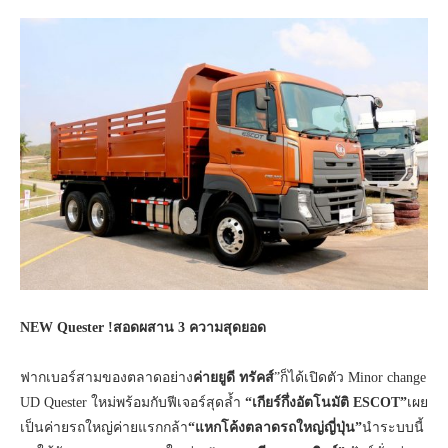
NEW Quester
!สอดผสาน 3 ความสุดยอด
ฟากเบอร์สามของตลาดอย่าง
ค่ายยูดี ทรัคส์
”ก็ได้เปิดตัว Minor change
UD Quester ใหม่พร้อมกับฟีเจอร์สุดล้ำ
“เกียร์กึ่งอัตโนมัติ ESCOT”
เผย
เป็นค่ายรถใหญ่ค่ายแรกกล้า
“แหกโค้งตลาดรถใหญ่ญี่ปุ่น”
นำระบบนี้