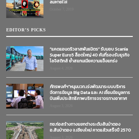
ลมหายใจ!
October 7, 2019
EDITOR’S PICKS
“แคดแอนดริวลาสพันธมิตร” รับมอบ Scania
Super Euro5 ล็อตใหญ่ 40 คันที่รองรับธุรกิจ
โลจิสติกส์ ย้ำสแกนเนียความแข็งแกร่ง
August 4, 2026
ภัทรพงศ์ฯ”หนุนบวท.เร่งพัฒนาระบบบริหาร
จัดการข้อมูล Big Data และ AI เชื่อมข้อมูลการ
บินเพิ่มประสิทธิภาพบริการจราจรทางอากาศ
August 3, 2026
ทช.ก่อสร้างทางแยกต่างระดับสันป่าตอง
อ.สันป่าตอง จ.เชียงใหม่ คาดแล้วเสร็จปี 2570
August 3, 2026