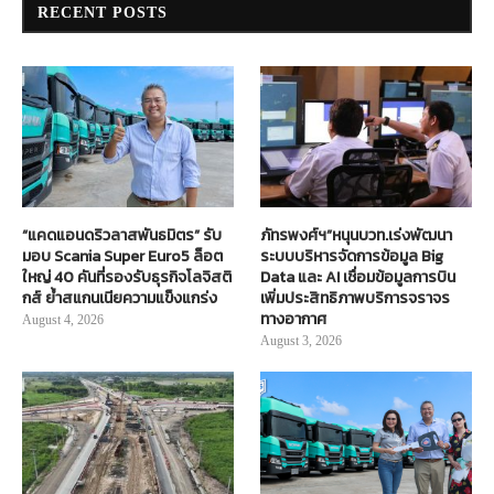
RECENT POSTS
“แคดแอนดริวลาสพันธมิตร” รับ
ภัทรพงศ์ฯ”หนุนบวท.เร่งพัฒนา
มอบ Scania Super Euro5 ล็อต
ระบบบริหารจัดการข้อมูล Big
ใหญ่ 40 คันที่รองรับธุรกิจโลจิสติ
Data และ AI เชื่อมข้อมูลการบิน
กส์ ย้ำสแกนเนียความแข็งแกร่ง
เพิ่มประสิทธิภาพบริการจราจร
ทางอากาศ
August 4, 2026
August 3, 2026