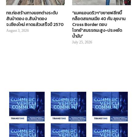
ทช.ก่อสร้างทางแยกต่างระดับ
“แมคแอนดริวฯ”ขยายฟลีท!บิ๊
สันป่าตอง อ.สันป่าตอง
กล็อตสแกนเนีย 40 คัน ลุยงาน
จ.เชียงใหม่ คาดแล้วเสร็จปี 2570
Cross Border ตอบ
โจทย์“สมรรถนะสูง-ประหยัด
August 3, 2026
น้ำมัน”
July 25, 2026